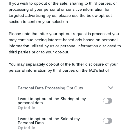
If you wish to opt-out of the sale, sharing to third parties, or
Hill
, e che si intitola "Doc West".
processing of your personal or sensitive information for
targeted advertising by us, please use the below opt-out
section to confirm your selection.
Dal 2008, finita la storia con Stefano
Please note that after your opt-out request is processed you
Piccolo, si lega sentimentalmente
may continue seeing interest-based ads based on personal
information utilized by us or personal information disclosed to
all'imprenditore
Fabrice Kerhervé
.
third parties prior to your opt-out.
You may separately opt-out of the further disclosure of your
personal information by third parties on the IAB’s list of
downstream participants.
Personal Data Processing Opt Outs
This information may also be disclosed by us to third parties
on the IAB’s List of Downstream Participants that may further
I want to opt-out of the Sharing of my
disclose it to other third parties.
personal data.
Opted In
Please note that this website/app uses one or more Google
services and may gather and store information including but
I want to opt-out of the Sale of my
Personal Data.
not limited to your visit or usage behaviour. You may click to
Opted In
grant or deny consent to Google and its third-party tags to