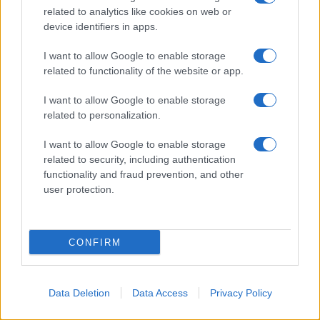
Festival di Sanremo.
related to analytics like cookies on web or
device identifiers in apps.
Una curiosità
: Ornella Muti è di
I want to allow Google to enable storage
related to functionality of the website or app.
religione buddhista.
I want to allow Google to enable storage
related to personalization.
I want to allow Google to enable storage
VUOI RICEVERE AGGIORNAMENTI SU
related to security, including authentication
ORNELLA MUTI ?
functionality and fraud prevention, and other
user protection.
Inserisci la tua migliore e-mail
CONFIRM
E-mail
OK
Data Deletion
Data Access
Privacy Policy