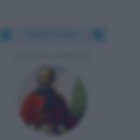
Biografie correlate
GIUSEPPE GARIBALDI