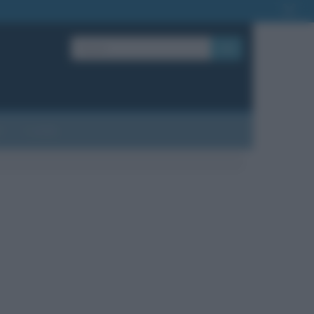
OK
?
Contatti