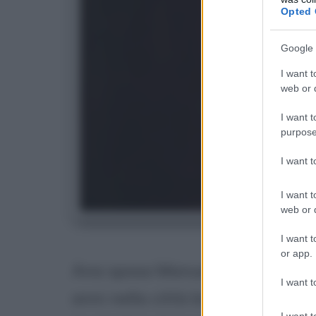
Opted 
Google 
I want t
web or d
I want t
purpose
I want 
I want t
web or d
An
I want t
or app.
Ana sposa Manuel Giuseppe Duar
I want t
anni nella città brasiliana di La
I want t