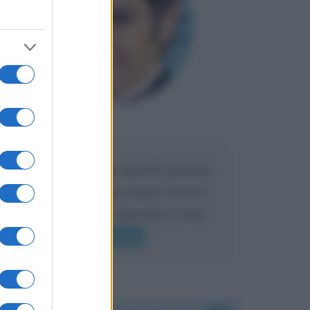
Maria
DA:
Caro Liorni perché quando presenti
l'eredità urli sempre troppo? non ho
mai sentito Mike o altri bravi come
lui gridare
Leggi di più