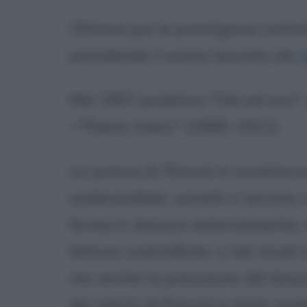
Ottiene poi la prestigiosa catte
prendendo il posto lasciato da
G
Nel 1907 pubblica "Odi ed inni",
i "Poemi italici" (1908-1911).
La poesia di Pascoli è caratteri
endecasillabi, sonetti e terzine
forma è classica esternamente, 
letture scientifiche: a tali studi 
ma anche la precisione del less
dei meriti di Pascoli è stato que