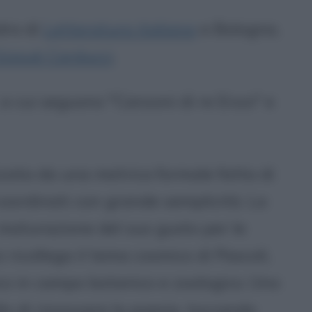
dra di
Letteratura italiana
a Bologna,
iosuè Carducci
.
 a cui seguono "Canzoni di re Enzo" e
zzata da una metrica formale fatta di
 coordinati con grande semplicità. La
maturazione del suo gusto per le
si ricollega il tema cosmico di Pascoli,
ico in campo botanico e zoologico. Uno
llo di rinnovare la poesia, toccando