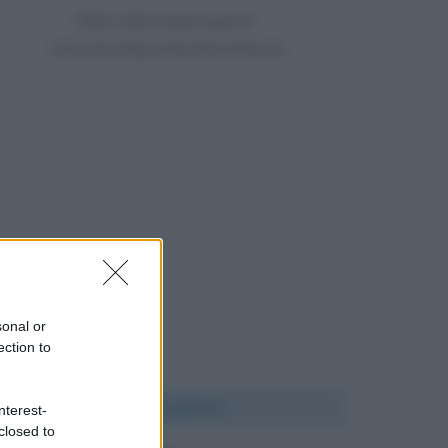
Nato nello stesso giorno
122 anni dopo Giovanni Pascoli
sonal or
ection to
Chi l'ha detto?
nterest-
closed to