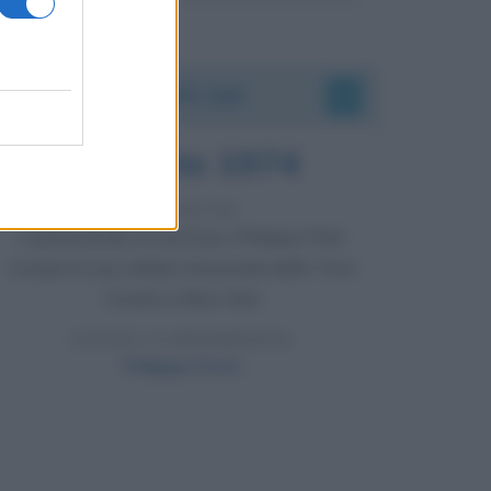
Accadde oggi
7 agosto 1974
52 ANNI FA
Camminando su una fune, Philippe Petit
compie la sua celebre traversata delle Twin
Towers a New York.
LEGGI LA BIOGRAFIA
Philippe Petit