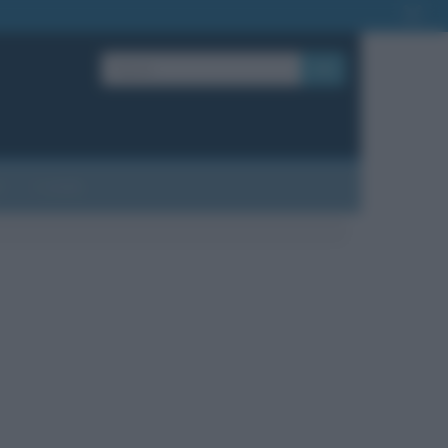
OK
?
Contatti