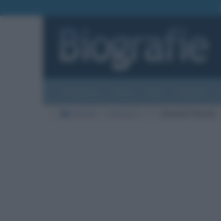
Biografie
Foto
Temi
Categorie
Biografie
Letteratura
P
Giovanni Pascoli