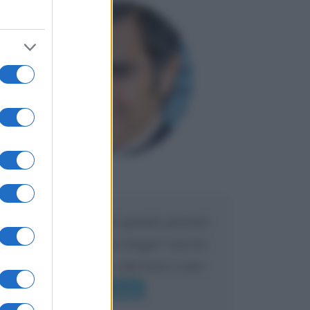
Maria
DA:
Caro Liorni perché quando presenti
l'eredità urli sempre troppo? non ho
mai sentito Mike o altri bravi come
lui gridare
Leggi di più