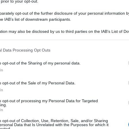
 prior to your opt-out.
rately opt-out of the further disclosure of your personal information by
oli nasce a San Mauro di Romagna il
he IAB’s list of downstream participants.
ici anni perde il padre, ucciso da una
tion may also be disclosed by us to third parties on the IAB’s List of 
 that may further disclose it to other third parties.
miglia è costretta a lasciare la tenuta
 that this website/app uses one or more Google services and may gath
l Data Processing Opt Outs
endo quella condizione di benessere
including but not limited to your visit or usage behaviour. You may click 
 to Google and its third-party tags to use your data for below specifi
o opt-out of the Sharing of my personal data.
ogle consent section.
In
ivi, Giovanni perderà la madre, una
o opt-out of the Sale of my Personal Data.
In
li studi prima a Firenze, poi a
to opt-out of processing my Personal Data for Targeted
ing.
risce alle idee socialiste: durante
In
ganda nel 1879 viene arrestato.
o opt-out of Collection, Use, Retention, Sale, and/or Sharing
ersonal Data that Is Unrelated with the Purposes for which it
lected.