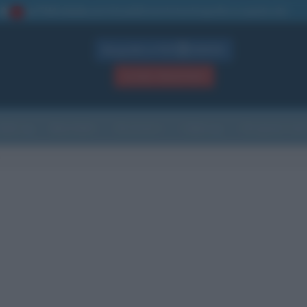
La TUA storia
: perché pubblicare la tua biografia su questo sito
1
Biografie in PDF
GRATIS
ACCEDI / REGISTRATI
Indice
Newsletter
Ricorrenze
Cultura
Che giorno sarà