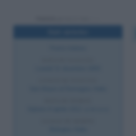
Powered by
Dati sintetici
Poeta italiano
DATA DI NASCITA
Lunedì
31 dicembre
1855
LUOGO DI NASCITA
San Mauro di Romagna
,
Italia
DATA DI MORTE
Sabato
6 aprile
1912
(a 56 anni)
LUOGO DI MORTE
Bologna
,
Italia