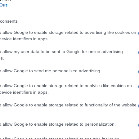
el 1882.
Out
e: insegna greco e latino a Matera,
consents
quello di riunire attorno a sè i
o allow Google to enable storage related to advertising like cookies on
evice identifiers in apps.
 periodo pubblica le prime raccolte di
o allow my user data to be sent to Google for online advertising
1886) e "Myricae" (1891).
s.
to allow Google to send me personalized advertising.
elle sue d'oro al concorso di poesia
o allow Google to enable storage related to analytics like cookies on
 varie volte negli anni, vincendo in
evice identifiers in apps.
o allow Google to enable storage related to functionality of the website
si trasferisce a Castelvecchio di
o allow Google to enable storage related to personalization.
ove acquista una villetta e una
o allow Google to enable storage related to security, including