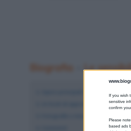
Biografia
•
Le sensibi
www.biogra
Opere principali di Giovani Pascoli
If you wish 
sensitive in
Articoli di approfondimento sulle o
confirm your
Fotografie e immagini
Please note
based ads b
Commenti