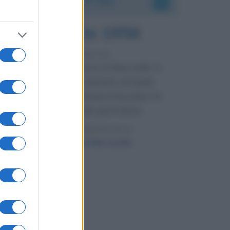
8 agosto 1956
70 ANNI FA
Nella miniera di carbone di Marcinelle, in
Belgio, avviene un disastro nel quale
perdono la vita centinaia di lavoratori, la
maggior parte dei quali italiani.
LEGGI L'ARTICOLO
Il disastro di Marcinelle