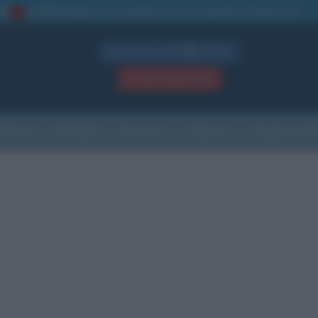
La TUA storia
: perché pubblicare la tua biografia su questo sito
1
Biografie in PDF
GRATIS
ACCEDI / REGISTRATI
Indice
Newsletter
Ricorrenze
Cultura
Che giorno sarà