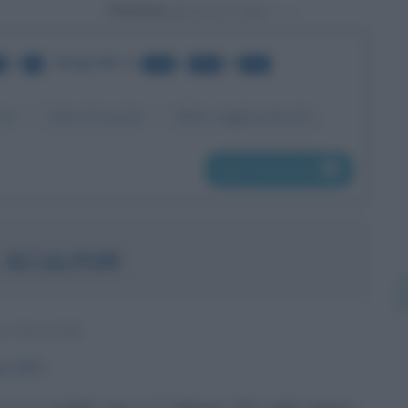
Powered by
di
•
Biografie
da
a
di
9
141
160
171
me
Data di nascita
Ultimo aggiornamento
pag. successiva
 SCULFOR
 INGLESE
io
1971
r è un modello nato il 1° febbraio 1971 nella regione