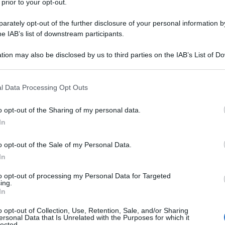
 prior to your opt-out.
4) da Sylvia Pinto Derebail, preside della St. John's High
rederick Pinto Neerude, manager di origini portoghesi
rately opt-out of the further disclosure of your personal information by
he IAB’s list of downstream participants.
tion may also be disclosed by us to third parties on the IAB’s List of 
Commenta
Download PDF
 that may further disclose it to other third parties.
 that this website/app uses one or more Google services and may gath
l Data Processing Opt Outs
including but not limited to your visit or usage behaviour. You may click 
 to Google and its third-party tags to use your data for below specifi
o opt-out of the Sharing of my personal data.
ogle consent section.
O BRIATORE
In
o opt-out of the Sale of my Personal Data.
In
 ITALIANO
to opt-out of processing my Personal Data for Targeted
ing.
e
1950
In
illionarie
È noto per avere un grande fiuto nello
o opt-out of Collection, Use, Retention, Sale, and/or Sharing
ersonal Data that Is Unrelated with the Purposes for which it
ovani piloti di talento (come Mark Webber, Jarno Trulli,
lected.