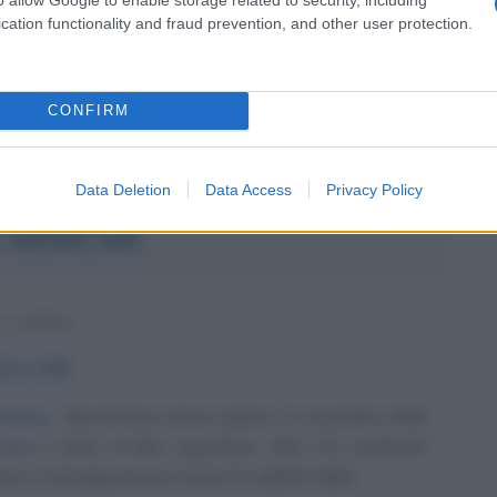
cation functionality and fraud prevention, and other user protection.
ss...
Commenta
Download PDF
CONFIRM
Data Deletion
Data Access
Privacy Policy
 SENICAR
A SERBA
mbre
1985
oressa
Nina Senicar nasce il giorno 11 novembre 1985.
nce il titolo di Miss Jugoslavia. Alta 176 centimetri,
ani e occhi grigi doveva essere la valletta della...