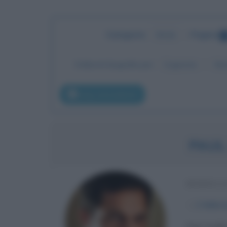
Categoria
:
Moda
•
Pagina
8
Ordina le biografie per:
Cognome
No
pag. precedente
PAUL
MODELLO
α
1 febbra
Paul Sculfo