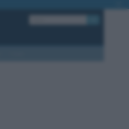
OK
?
Contatti