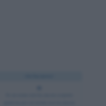
Chi l'ha detto?
Se un uomo non ha ancora scoperto
qualcosa per cui morire non ha ancora