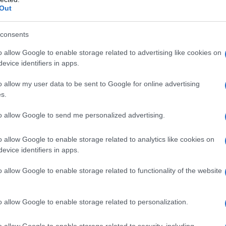
Out
Fisichella, Alex Wurz e Fernando Alonso) ma è anche
uo...
consents
da messaggio
Download PDF
o allow Google to enable storage related to advertising like cookies on
evice identifiers in apps.
o allow my user data to be sent to Google for online advertising
s.
SA TASSI
to allow Google to send me personalized advertising.
o allow Google to enable storage related to analytics like cookies on
evice identifiers in apps.
TAR UNGHERESE
o allow Google to enable storage related to functionality of the website
no
1972
i - conosciuta anche come Rosa Caracciolo o Rossa - è
o allow Google to enable storage related to personalization.
pest, in Ungheria, il 29 giugno 1972. Dopo aver vinto il
i bellezza più importante del suo paese ed essere
o allow Google to enable storage related to security, including