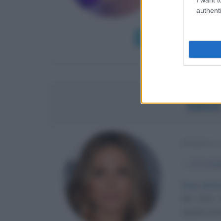
authenti
diventata Mi
Leggi di più
NINA
MODELL
α
11 nove
Sexy dott
Nel 2001 vi
capelli cast