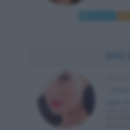
Leggi di più
DITA 
MODELLA
α
28 sett
Regina del
come Dita V
28 settemb
Glass e il su