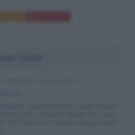
Commenta
Download PDF
VON TEESE
, SHOWGIRL STATUNITENSE
embre
1972
 burlesque
Heather Renée Sweet, meglio conosciuta
on Teese, nasce a Rochester (Michigan, USA) il giorno
re 1972. Famosa per lo striptease nel gigante Martini
o...