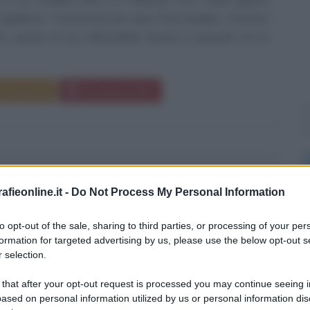
Inghilterra. Testimonial per Jean Paul Gaultier, Christian
's, grazie al suo indiscutibile fascino è passato tra le
Commenta
Download PDF
DA PINTO
fieonline.it -
Do Not Process My Personal Information
to opt-out of the sale, sharing to third parties, or processing of your per
 INDIANA
formation for targeted advertising by us, please use the below opt-out s
 selection.
bre
1984
 that after your opt-out request is processed you may continue seeing i
premi
Freida Pinto nasce a Mumbai (India) il giorno 18
ased on personal information utilized by us or personal information dis