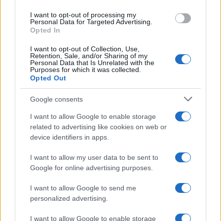
use your data for below specified purposes in below Google
I want to opt-out of processing my
consent section.
Personal Data for Targeted Advertising.
Opted In
Accadde oggi
I want to opt-out of Collection, Use,
Retention, Sale, and/or Sharing of my
Personal Data that Is Unrelated with the
Purposes for which it was collected.
8 agosto 1956
Opted Out
70 ANNI FA
Google consents
Nella miniera di carbone di Marcinelle, in Belgio,
I want to allow Google to enable storage
avviene un disastro nel quale perdono la vita
related to advertising like cookies on web or
centinaia di lavoratori, la maggior parte dei quali
device identifiers in apps.
italiani.
I want to allow my user data to be sent to
LEGGI L'ARTICOLO
Google for online advertising purposes.
Il disastro di Marcinelle
I want to allow Google to send me
personalized advertising.
I want to allow Google to enable storage