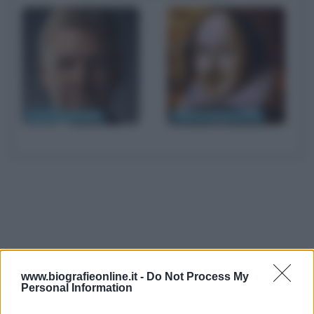
Kenneth Branagh
William Shakespeare
www.biografieonline.it -
Do Not Process My
Personal Information