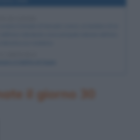
l'anno 2002
TO DI COGNE
avviene l'omicidio di Samuele Lorenzi, un bambino di tre
l'inizio individuata come principale indiziata dell'atto,
'altissima eco mediatica.
 L'ARTICOLO
ni e il delitto di Cogne
te il giorno 30