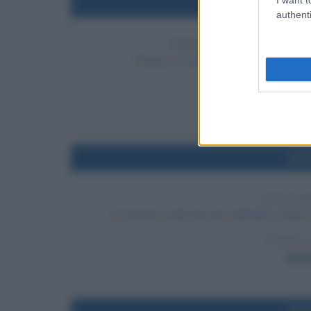
Nel
authenti
PRIMA RAPPRESENTAZ
Romeo e Giulietta di William Shakes
LEGGI
Rome
Nel
ASSASSI
Un fanatico indù pervaso dall'odio uccide 
LEGGI 
Mah