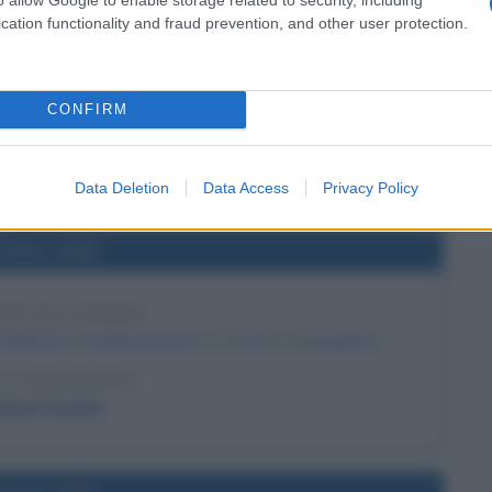
l'anno 1595
cation functionality and fraud prevention, and other user protection.
IONE DI ROMEO E GIULIETTA
peare viene rappresentato per la prima volta.
CONFIRM
 L'ARTICOLO
o e Giulietta
Data Deletion
Data Access
Privacy Policy
l'anno 1948
NIO DI GANDHI
il Mahatma Gandhi durante un incontro di preghiera.
LA BIOGRAFIA
atma Gandhi