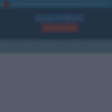
La TUA storia
: perché pubblicare la tua biografia su questo sito
1
Biografie in PDF
GRATIS
ACCEDI / REGISTRATI
Indice
Newsletter
Ricorrenze
Cultura
Che giorno sarà