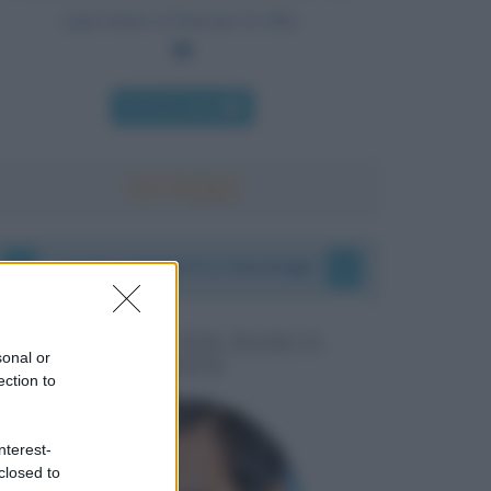
ogni tanto si brucino le dita.
Chi l'ha detto
I vostri commenti e messaggi
MESSAGGI PER MARCO
sonal or
LIORNI
ection to
nterest-
closed to