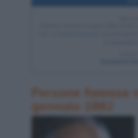
Nel
DELIT
A Montroz, frazione di Cogne in Valle d'Aosta, 
anni. La mamma Annamaria Franzoni viene fin dal
che assumerà un
LEGGI
Annamaria Franzo
Persone famose na
gennaio 1882