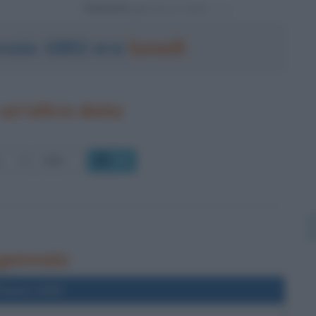
Powered by
nnaio 1882 era
lunedì
un'altra data
OK
 gennaio
l'anno 2003