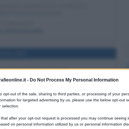
TRIMONI OMOSESSUALI IN BELGIO
egale al matrimonio omosessuale.
 L'ARTICOLO
e sull'omosessualità
l'anno 1969
 IN PUBBLICO DEI BEATLES
sato, sul tetto della Apple Records a Londra. E' la loro
fieonline.it -
Do Not Process My Personal Information
 L'evento viene interrotto dalla polizia.
to opt-out of the sale, sharing to third parties, or processing of your per
 L'ARTICOLO
formation for targeted advertising by us, please use the below opt-out s
oria dei Beatles
 selection.
 that after your opt-out request is processed you may continue seeing i
ased on personal information utilized by us or personal information dis
l'anno 1945