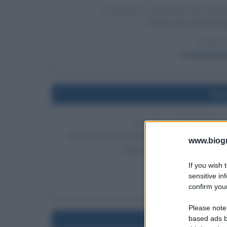
VALIDITÀ LEGALE DEI MA
Il Belgio dà validità l
LEGGI
Frasi famos
Nel
ULTIMA ESIBIZIONE
I Beatles si esibiscono in un concerto improvvi
www.biogra
ultima apparizione in pubblico.
If you wish 
LEGGI
sensitive in
Breve st
confirm your
Please note
based ads b
Nel