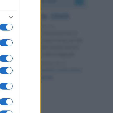
9 agosto 1945
81 ANNI FA
Dopo l'attacco alla città giapponese di
Hiroshima avvenuto tre giorni prima, gli Stati
Uniti sganciano un'altra bomba atomica
radendo al suolo la città di Nagasaki.
LEGGI L'ARTICOLO
Il bombardamento atomico di Hiroshima
e Nagasaki