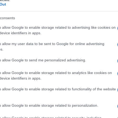
Out
ETTI "FATTI DI MAYERLING"
l trono dell'Impero austro-ungarico, arciduca Rodolfo viene
consents
mante, la baronessina Maria Vetsera.
o allow Google to enable storage related to advertising like cookies on
evice identifiers in apps.
LA BIOGRAFIA
lfo d'Asburgo
o allow my user data to be sent to Google for online advertising
s.
to allow Google to send me personalized advertising.
l'anno 1649
o allow Google to enable storage related to analytics like cookies on
RE CARLO I D'INGHILTERRA
evice identifiers in apps.
hilterra viene decapitato.
o allow Google to enable storage related to functionality of the website
LA BIOGRAFIA
lo I Stuart
o allow Google to enable storage related to personalization.
o allow Google to enable storage related to security, including