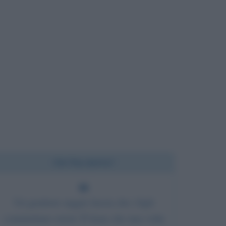
Chi l'ha detto?
Un genitore saggio lascia che i figli
commettano errori. È bene che una volta