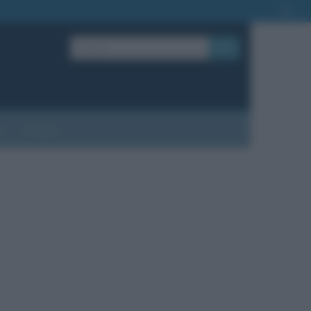
OK
?
Contatti