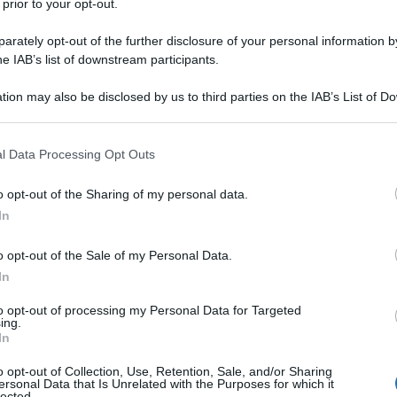
 prior to your opt-out.
ICO DI HITLER AL POPOLO TEDESCO
rately opt-out of the further disclosure of your personal information by
he IAB’s list of downstream participants.
l suo ultimo discorso al popolo tedesco.
LA BIOGRAFIA
tion may also be disclosed by us to third parties on the IAB’s List of 
dolf Hitler
 that may further disclose it to other third parties.
 that this website/app uses one or more Google services and may gath
l Data Processing Opt Outs
including but not limited to your visit or usage behaviour. You may click 
l'anno 1933
 to Google and its third-party tags to use your data for below specifi
o opt-out of the Sharing of my personal data.
ogle consent section.
In
F HITLER COME CANCELLIERE
o opt-out of the Sale of my Personal Data.
a come cancelliere tedesco.
In
LA BIOGRAFIA
to opt-out of processing my Personal Data for Targeted
dolf Hitler
ing.
In
o opt-out of Collection, Use, Retention, Sale, and/or Sharing
l'anno 1889
ersonal Data that Is Unrelated with the Purposes for which it
lected.