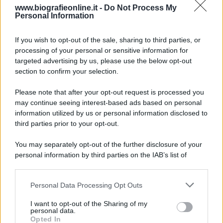
Accadde oggi
www.biografieonline.it -
Do Not Process My
Personal Information
7 agosto 1974
If you wish to opt-out of the sale, sharing to third parties, or
processing of your personal or sensitive information for
52 ANNI FA
targeted advertising by us, please use the below opt-out
Camminando su una fune, Philippe Petit compie la
section to confirm your selection.
sua celebre traversata delle Twin Towers a New
Please note that after your opt-out request is processed you
York.
may continue seeing interest-based ads based on personal
LEGGI LA BIOGRAFIA
information utilized by us or personal information disclosed to
Philippe Petit
third parties prior to your opt-out.
You may separately opt-out of the further disclosure of your
personal information by third parties on the IAB’s list of
downstream participants.
Personal Data Processing Opt Outs
This information may also be disclosed by us to third parties
on the IAB’s List of Downstream Participants that may further
I want to opt-out of the Sharing of my
disclose it to other third parties.
personal data.
Opted In