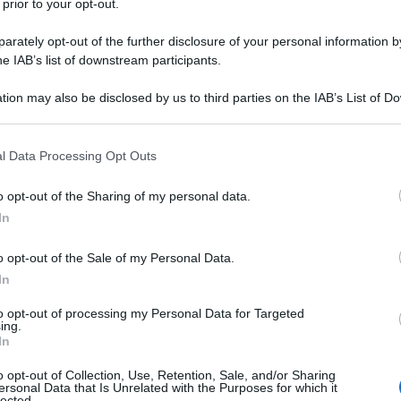
 prior to your opt-out.
l'anno 1989
rately opt-out of the further disclosure of your personal information by
he IAB’s list of downstream participants.
RAN SI AFFRONTANO PER LA TERZA VOLTA
rilogia pugilistica, Sugar Ray Leonard e Roberto Duran si
tion may also be disclosed by us to third parties on the IAB’s List of 
tolo mondiale WBC dei Mediomassimi, con una vittoria ai
 that may further disclose it to other third parties.
punti.
 that this website/app uses one or more Google services and may gath
l Data Processing Opt Outs
including but not limited to your visit or usage behaviour. You may click 
LA BIOGRAFIA
 to Google and its third-party tags to use your data for below specifi
 Ray Leonard
o opt-out of the Sharing of my personal data.
ogle consent section.
In
l'anno 1982
o opt-out of the Sale of my Personal Data.
In
AMITE INIEZIONE LETALE NEGLI USA
to opt-out of processing my Personal Data for Targeted
ing.
a condanna a morte tramite iniezione letale.
In
 L'ARTICOLO
o opt-out of Collection, Use, Retention, Sale, and/or Sharing
lla pena di morte
ersonal Data that Is Unrelated with the Purposes for which it
lected.