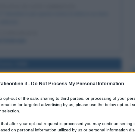
ESCOVO DI SANT'AMBROGIO
 7 dicembre è per questo motivo la data in cui viene
celebrato.
LA BIOGRAFIA
t'Ambrogio
l'anno 1988
TO IN ARMENIA
fieonline.it -
Do Not Process My Personal Information
la Scala Richter uccide quasi 25.000 persone, oltre a
eriti e 400.000 senzatetto.
to opt-out of the sale, sharing to third parties, or processing of your per
formation for targeted advertising by us, please use the below opt-out s
 L'ARTICOLO
 selection.
ti, come avvengono
 that after your opt-out request is processed you may continue seeing i
ased on personal information utilized by us or personal information dis