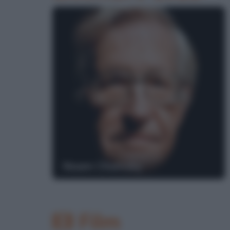
Noam Chomsky
Film