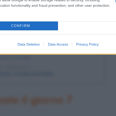
ona il frigorifero
cation functionality and fraud prevention, and other user protection.
l'anno 1941
CONFIRM
DI PEARL HARBOR
arazione di guerra, il Giappone colpisce gli Stati Uniti
Data Deletion
Data Access
Privacy Policy
sole Hawaii. L'evento provoca l'ingresso degli USA nella
guerra mondiale.
 L'ARTICOLO
arbor e la figura di Hirohito
te il giorno 7