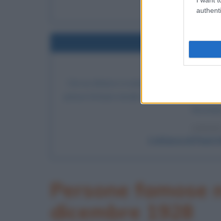
Come funzi
authenti
Nel
ATTACCO 
Con un attacco a sorpresa e in assenza di dichi
presso la base navale di Pearl Harbor, nelle i
Seconda 
LEGGI
L'attacco di Pearl H
Persone famose na
dicembre 1928