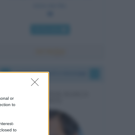
senza una lira.
Chi l'ha detto
I vostri commenti e messaggi
MESSAGGI PER MARCO
sonal or
LIORNI
ection to
nterest-
closed to