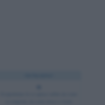
Chi l'ha detto?
Il napoletano lo si capisce subito da come
si comporta, da come riesce a vivere