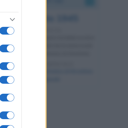
6 agosto 1945
81 ANNI FA
Durante la Seconda guerra mondiale avviene
uno dei più tristi episodi che la storia ricordi:
il bombardamento atomico di Hiroshima.
LEGGI L'ARTICOLO
Il bombardamento atomico di Hiroshima
e Nagasaki