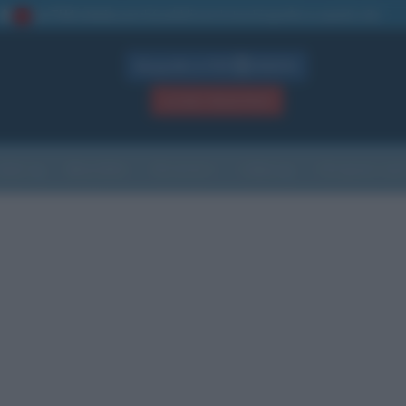
La TUA storia
: perché pubblicare la tua biografia su questo sito
1
Biografie in PDF
GRATIS
ACCEDI / REGISTRATI
Indice
Newsletter
Ricorrenze
Cultura
Che giorno sarà