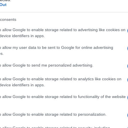
Out
l'anno 1873
consents
o allow Google to enable storage related to advertising like cookies on
RABILITÀ DEI NUMERI REALI DI CANTOR
evice identifiers in apps.
 il collega Georg Cantor fornisce per la prima volta la
o allow my user data to be sent to Google for online advertising
n numerabilità dei numeri reali.
s.
LA BIOGRAFIA
to allow Google to send me personalized advertising.
org Cantor
o allow Google to enable storage related to analytics like cookies on
evice identifiers in apps.
l'anno 1851
o allow Google to enable storage related to functionality of the website
TATO IL FRIGORIFERO
ttato il frigorifero.
o allow Google to enable storage related to personalization.
 L'ARTICOLO
o allow Google to enable storage related to security, including