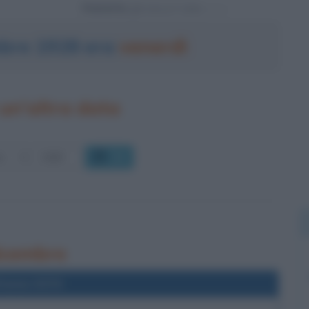
Powered by
mbre 1928 era
venerdì
un'altra data
OK
dicembre
l'anno 0374