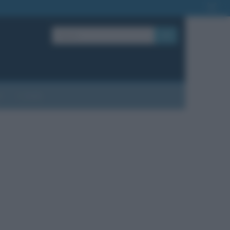
OK
?
Contatti