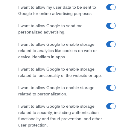
I want to allow my user data to be sent to
Google for online advertising purposes.
Biografie
Approfondimenti
I want to allow Google to send me
Biografie di oggi
Mappa del sito
personalized advertising.
Biografie più visitate
Ricorrenze
Indice dei nomi
Onomastico
I want to allow Google to enable storage
Foto di personaggi famosi
Che giorno era?
related to analytics like cookies on web or
Categorie
Che giorno sarà?
device identifiers in apps.
Temi
Cultura
I want to allow Google to enable storage
Servizi
related to functionality of the website or app.
Pubblica la tua biografia
Privacy Policy
I want to allow Google to enable storage
Cookie Policy
related to personalization.
Preferenze Privacy
I want to allow Google to enable storage
Contatti
related to security, including authentication
functionality and fraud prevention, and other
Biografieonline.it © 2003-2025 • Riproduzione dei testi consentita citando la fonte
Creative Commons
user protection.
come da Licenza
• Nota: come Affiliato Amazon, il sito
Pubblicità
ricava commissioni sugli acquisti idonei. •