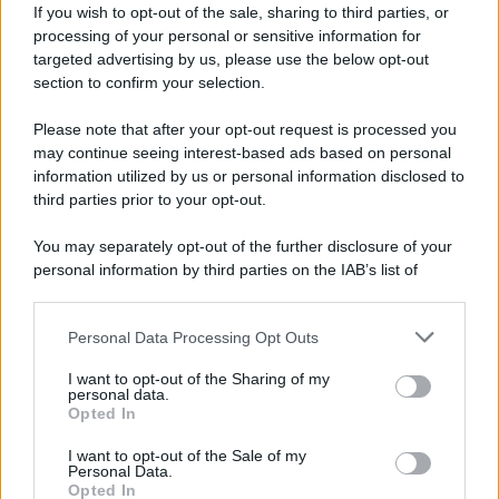
Luc Besson
If you wish to opt-out of the sale, sharing to third parties, or
processing of your personal or sensitive information for
targeted advertising by us, please use the below opt-out
section to confirm your selection.
Please note that after your opt-out request is processed you
may continue seeing interest-based ads based on personal
information utilized by us or personal information disclosed to
third parties prior to your opt-out.
You may separately opt-out of the further disclosure of your
personal information by third parties on the IAB’s list of
downstream participants.
Personal Data Processing Opt Outs
This information may also be disclosed by us to third parties
on the IAB’s List of Downstream Participants that may further
I want to opt-out of the Sharing of my
disclose it to other third parties.
personal data.
Opted In
Chi l'ha detto?
Please note that this website/app uses one or more Google
services and may gather and store information including but
I want to opt-out of the Sale of my
Personal Data.
not limited to your visit or usage behaviour. You may click to
Opted In
grant or deny consent to Google and its third-party tags to