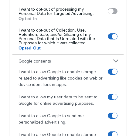
Ciò che inizia in rabbia finisce in vergogna.
use your data for below specified purposes in below Google
I want to opt-out of processing my
consent section.
Personal Data for Targeted Advertising.
Opted In
Chi l'ha detto
I want to opt-out of Collection, Use,
Retention, Sale, and/or Sharing of my
Personal Data that Is Unrelated with the
Purposes for which it was collected.
Opted Out
Google consents
Accadde oggi
I want to allow Google to enable storage
related to advertising like cookies on web or
device identifiers in apps.
8 agosto 1956
I want to allow my user data to be sent to
70 ANNI FA
Google for online advertising purposes.
Nella miniera di carbone di Marcinelle, in Belgio,
avviene un disastro nel quale perdono la vita
I want to allow Google to send me
personalized advertising.
centinaia di lavoratori, la maggior parte dei quali
italiani.
I want to allow Google to enable storage