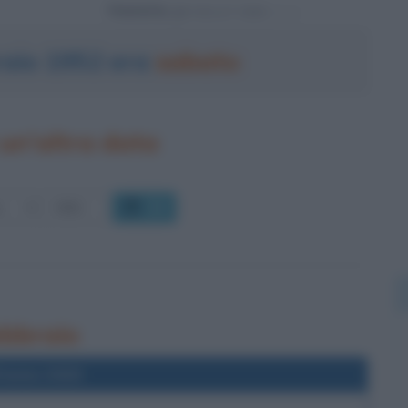
Powered by
braio 1952 era
sabato
un'altra data
OK
febbraio
l'anno 2020