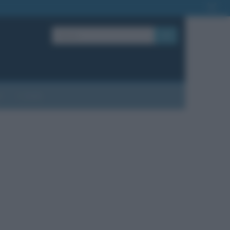
OK
?
Contatti