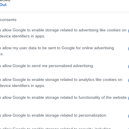
l'anno 1950
Out
RTIMENTO DI STATO DI ESSERE PIENO DI
consents
OMUNISTI
o allow Google to enable storage related to advertising like cookies on
a il Dipartimento di Stato di essere pieno di comunisti.
evice identifiers in apps.
LA BIOGRAFIA
o allow my user data to be sent to Google for online advertising
ph McCarthy
s.
to allow Google to send me personalized advertising.
l'anno 1944
o allow Google to enable storage related to analytics like cookies on
evice identifiers in apps.
ELLA REPUBBLICA SOCIALE ITALIANA
taliana (RSI) - Esercito Nazionale Repubblicano - presta
o allow Google to enable storage related to functionality of the website
iuramento.
 L'ARTICOLO
o allow Google to enable storage related to personalization.
ica Sociale Italiana
o allow Google to enable storage related to security, including