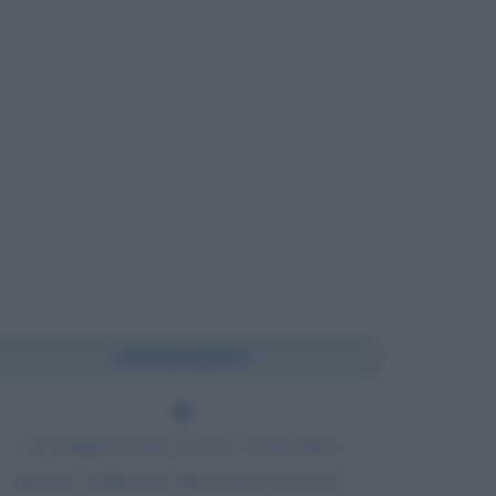
Chi l'ha detto?
La maggior parte di noi è tanto felice
quanto ordiniamo alla mente di essere.