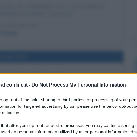
ESTIVAL DI SANREMO CON "FAI RUMORE"
di Sanremo con il brano "Fai rumore".
LA BIOGRAFIA
Diodato
l'anno 1943
TAGLIA DI GUADALCANAL
ttaglia di Guadalcanal.
fieonline.it -
Do Not Process My Personal Information
 L'ARTICOLO
to opt-out of the sale, sharing to third parties, or processing of your per
a di Guadalcanal
formation for targeted advertising by us, please use the below opt-out s
 selection.
l'anno 1996
 that after your opt-out request is processed you may continue seeing i
ased on personal information utilized by us or personal information dis