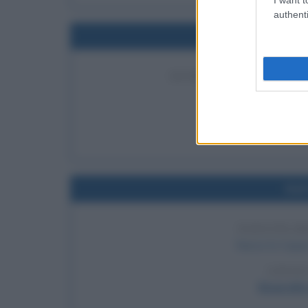
authenti
Nel
ENTRATA IN VIGORE 
Negli Stati Uniti 
LEGGI
Ora leg
Nel
NASCITA D
Nasce la Coppa 
LEGGI
Biografie 