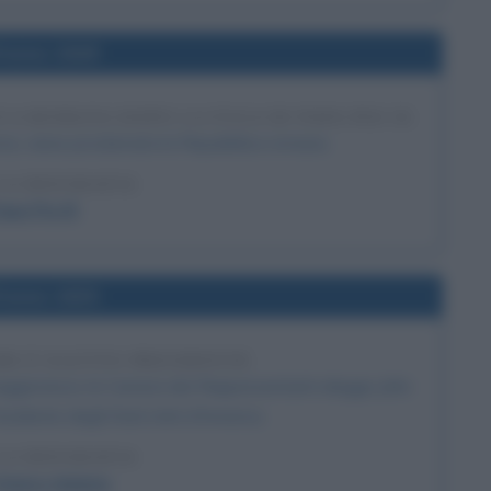
l'anno 1849
A ROMANA DOPO LA FUGA DI PAPA PIO IX
ma, viene proclamata la Repubblica romana.
LA BIOGRAFIA
apa Pio IX
l'anno 1825
MS È ELETTO PRESIDENTE
ggioranza, la Camera dei Rappresentanti elegge John
idente degli Stati Uniti d'America.
LA BIOGRAFIA
Quincy Adams