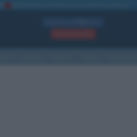
La TUA storia
: perché pubblicare la tua biografia su questo sito
1
Biografie in PDF
GRATIS
ACCEDI / REGISTRATI
Indice
Newsletter
Ricorrenze
Cultura
Che giorno sarà