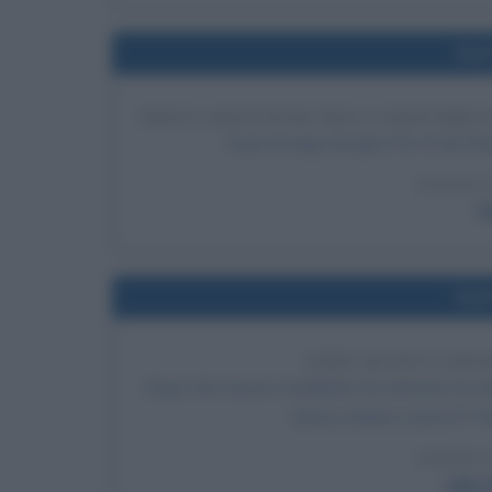
Nel
PROCLAMAZIONE DELLA REPUBBLIC
Dopo la fuga di papa Pio IX da Ro
LEGGI 
P
Nel
JOHN QUINCY ADA
Dopo che nessun candidato ha ottenuto la ma
Quincy Adams come 6° Pres
LEGGI 
John 