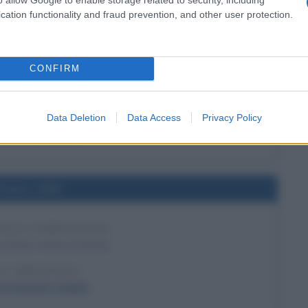
cation functionality and fraud prevention, and other user protection.
l'anno 1942
CONFIRM
DELL'ORA LEGALE NEGLI USA
entra in vigore l'ora legale.
Data Deletion
Data Access
Privacy Policy
 L'ARTICOLO
ale e ora solare
l'anno 1900
ELLA COPPA DAVIS
Davis, trofeo di tennis.
 L'ARTICOLO
di tennisti celebri