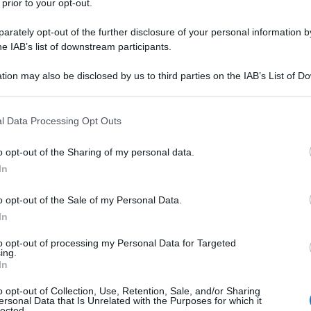
 prior to your opt-out.
A CANARY WHARF, LONDRA
el suo cessate il fuoco durato 18 mesi e fa esplodere una
rately opt-out of the further disclosure of your personal information by
he IAB’s list of downstream participants.
dra, a Canary Wharf.
 L'ARTICOLO
tion may also be disclosed by us to third parties on the IAB’s List of 
h Republican Army
 that may further disclose it to other third parties.
 that this website/app uses one or more Google services and may gath
l Data Processing Opt Outs
including but not limited to your visit or usage behaviour. You may click 
l'anno 1964
 to Google and its third-party tags to use your data for below specifi
o opt-out of the Sharing of my personal data.
ogle consent section.
In
S AL THE ED SULLIVAN SHOW
o opt-out of the Sale of my Personal Data.
 un'audience pari a 73 milioni di spettatori americani, è
In
venti televisivi della storia.
to opt-out of processing my Personal Data for Targeted
 L'ARTICOLO
ing.
oria dei Beatles
In
o opt-out of Collection, Use, Retention, Sale, and/or Sharing
ersonal Data that Is Unrelated with the Purposes for which it
lected.