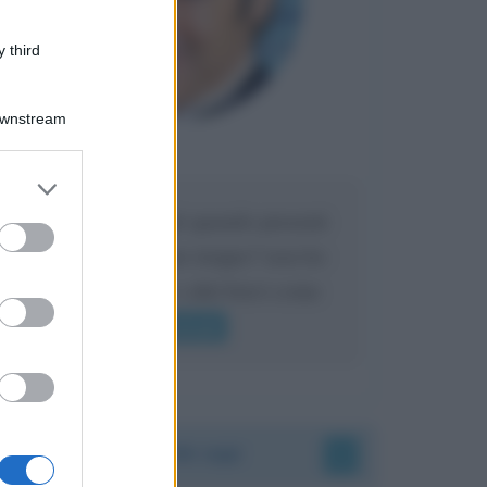
 third
Downstream
Maria
DA:
er and store
to grant or
Caro Liorni perché quando presenti
ed purposes
l'eredità urli sempre troppo? non ho
mai sentito Mike o altri bravi come
lui gridare
Leggi di più
Accadde oggi