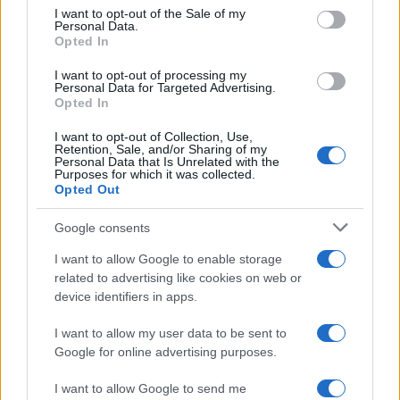
services and may gather and store information including but
I want to opt-out of the Sale of my
Personal Data.
not limited to your visit or usage behaviour. You may click to
Opted In
grant or deny consent to Google and its third-party tags to
Inserisci la tua migliore e-mail
use your data for below specified purposes in below Google
I want to opt-out of processing my
consent section.
Personal Data for Targeted Advertising.
E-mail
Opted In
OK
I want to opt-out of Collection, Use,
Retention, Sale, and/or Sharing of my
Personal Data that Is Unrelated with the
Purposes for which it was collected.
Opted Out
Google consents
I want to allow Google to enable storage
related to advertising like cookies on web or
device identifiers in apps.
I want to allow my user data to be sent to
Google for online advertising purposes.
I want to allow Google to send me