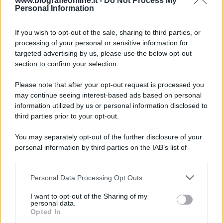
www.biografieonline.it -
Do Not Process My
Personal Information
8 agosto 1956
If you wish to opt-out of the sale, sharing to third parties, or
70 ANNI FA
processing of your personal or sensitive information for
Nella miniera di carbone di Marcinelle, in Belgio,
targeted advertising by us, please use the below opt-out
avviene un disastro nel quale perdono la vita
section to confirm your selection.
centinaia di lavoratori, la maggior parte dei quali
Please note that after your opt-out request is processed you
italiani.
may continue seeing interest-based ads based on personal
LEGGI L'ARTICOLO
information utilized by us or personal information disclosed to
Il disastro di Marcinelle
third parties prior to your opt-out.
You may separately opt-out of the further disclosure of your
personal information by third parties on the IAB’s list of
downstream participants.
Personal Data Processing Opt Outs
This information may also be disclosed by us to third parties
on the IAB’s List of Downstream Participants that may further
I want to opt-out of the Sharing of my
disclose it to other third parties.
personal data.
Opted In
Please note that this website/app uses one or more Google
RICEVI GLI AGGIORNAMENTI