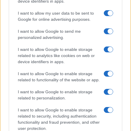
device identifiers in apps.
I want to allow my user data to be sent to
Google for online advertising purposes.
I want to allow Google to send me
personalized advertising.
I want to allow Google to enable storage
related to analytics like cookies on web or
Biografie
Approfondimenti
device identifiers in apps.
Biografie di oggi
Mappa del sito
Biografie più visitate
Ricorrenze
I want to allow Google to enable storage
Indice dei nomi
Onomastico
related to functionality of the website or app.
Foto di personaggi famosi
Che giorno era?
Categorie
Che giorno sarà?
I want to allow Google to enable storage
Temi
Cultura
related to personalization.
Servizi
I want to allow Google to enable storage
Pubblica la tua biografia
related to security, including authentication
functionality and fraud prevention, and other
Privacy Policy
user protection.
Cookie Policy