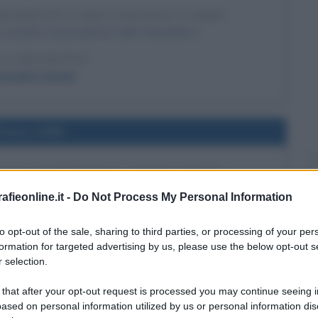
RESIDENTE CARLO AZEGLIO CIAMPI
uo mandato di presidente della Repubblica.
LA BIOGRAFIA
Azeglio Ciampi
l'anno 1986
CLICA DOMINUM ET VIVIFICANTEM
num et Vivificantem", sullo Spirito Santo nella vita della
fieonline.it -
Do Not Process My Personal Information
a e del mondo.
to opt-out of the sale, sharing to third parties, or processing of your per
LA BIOGRAFIA
formation for targeted advertising by us, please use the below opt-out s
ovanni Paolo II
 selection.
 that after your opt-out request is processed you may continue seeing i
ased on personal information utilized by us or personal information dis
l'anno 1804