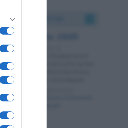
Accadde oggi
9 agosto 1945
81 ANNI FA
Dopo l'attacco alla città giapponese di
Hiroshima avvenuto tre giorni prima, gli Stati
Uniti sganciano un'altra bomba atomica
radendo al suolo la città di Nagasaki.
LEGGI L'ARTICOLO
Il bombardamento atomico di Hiroshima
e Nagasaki