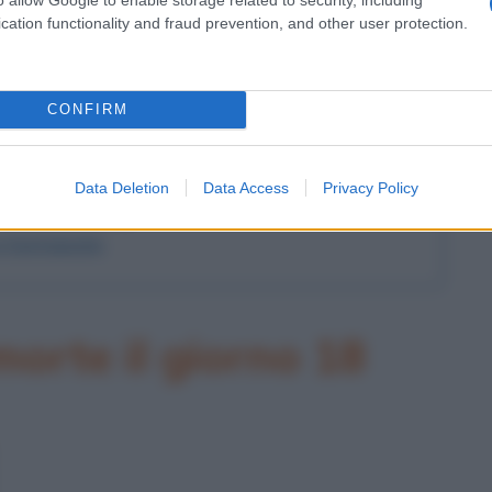
cation functionality and fraud prevention, and other user protection.
l'anno 1993
CONFIRM
 NITTO SANTAPAOLA
 viene arrestato Nitto Santapaola, uno tra i più sanguinari
 mafiosi di Cosa Nostra.
Data Deletion
Data Access
Privacy Policy
LA BIOGRAFIA
o Santapaola
orte il giorno 18