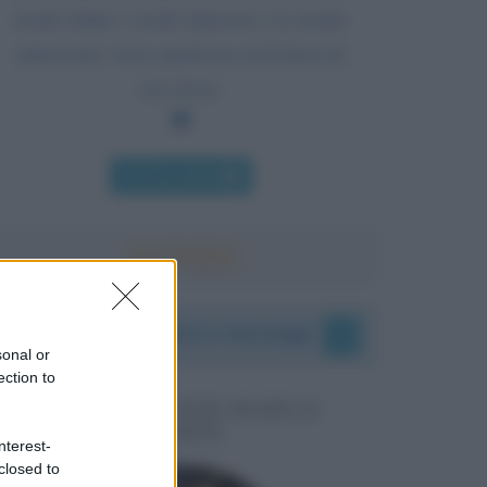
nostri istinti, i nostri interessi e la nostra
attenzione verso qualcosa al di fuori di
noi stessi.
Chi l'ha detto
I vostri commenti e messaggi
sonal or
ection to
MESSAGGI PER MARCO
LIORNI
nterest-
closed to