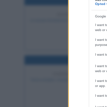
Nel
Opted 
MANDATO DI ARRESTO
Google 
Le accuse di eresia al commediografo Thomas 
I want t
web or d
LEGGI 
I want t
Chris
purpose
I want 
Nel
I want t
web or d
FEDERICO BARBAROSSA V
Terza crociata: i crociati guidati da Federico B
I want t
or app.
Iconio contr
LEGGI 
I want t
Federi
I want t