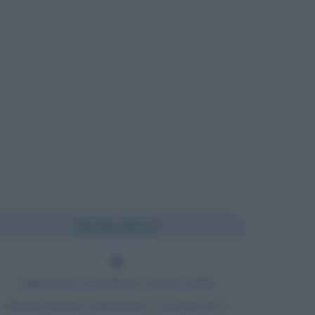
Chi l'ha detto?
Impariamo il profondo segreto della
felicità quando impariamo a focalizzare i