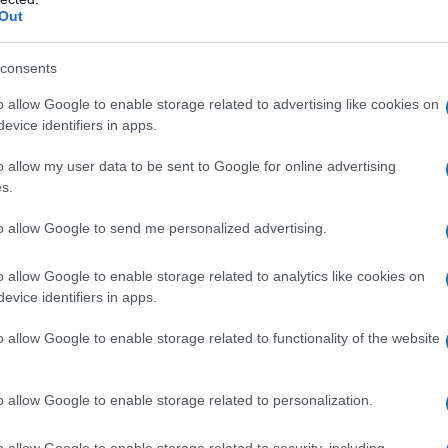
l'anno 1593
Out
 PER CHRISTOPHER MARLOWE
consents
Kyd portano ad un mandato di arresto per Christopher
o allow Google to enable storage related to advertising like cookies on
Marlowe.
evice identifiers in apps.
LA BIOGRAFIA
o allow my user data to be sent to Google for online advertising
topher Marlowe
s.
to allow Google to send me personalized advertising.
l'anno 1190
o allow Google to enable storage related to analytics like cookies on
evice identifiers in apps.
INCE LA BATTAGLIA DI ICONIO
arbarossa e Federico VI di Svevia vincono la battaglia di
o allow Google to enable storage related to functionality of the website
o il Sultanato di Rum.
LA BIOGRAFIA
o allow Google to enable storage related to personalization.
co Barbarossa
o allow Google to enable storage related to security, including