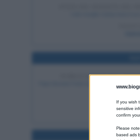
INIZIO DEL MANDATO DEL P
Carlo Azeglio Ciampi inizia il s
LEGGI 
Carlo 
Nel
PUBBLICAZIONE DELL'ENCI
Papa Giovanni Paolo II pubblica l'enciclica "Domi
www.biogra
Chies
If you wish 
LEGGI 
sensitive in
Papa Gi
confirm your
Please note
based ads b
Nel