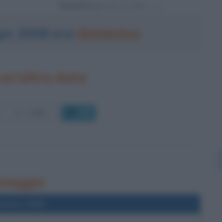
Powered by
gio 2008 era
domenica
un'altra data
OK
8 maggio
l'anno 1999