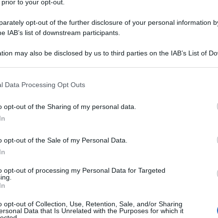
 prior to your opt-out.
OME IMPERATORE DA PARTE DEL SENATO
rately opt-out of the further disclosure of your personal information by
he IAB’s list of downstream participants.
 imperatore dei francesi dal Senato francese.
LA BIOGRAFIA
tion may also be disclosed by us to third parties on the IAB’s List of 
one Bonaparte
 that may further disclose it to other third parties.
 that this website/app uses one or more Google services and may gath
l Data Processing Opt Outs
including but not limited to your visit or usage behaviour. You may click 
l'anno 1652
 to Google and its third-party tags to use your data for below specifi
o opt-out of the Sharing of my personal data.
ogle consent section.
In
 CHE RENDE LA SCHIAVITÙ ILLEGALE NEL
D AMERICA
o opt-out of the Sale of my Personal Data.
che rende la schiavitù illegale nel Nord America.
In
 L'ARTICOLO
to opt-out of processing my Personal Data for Targeted
ing.
sulla schiavitù
In
o opt-out of Collection, Use, Retention, Sale, and/or Sharing
ersonal Data that Is Unrelated with the Purposes for which it
lected.