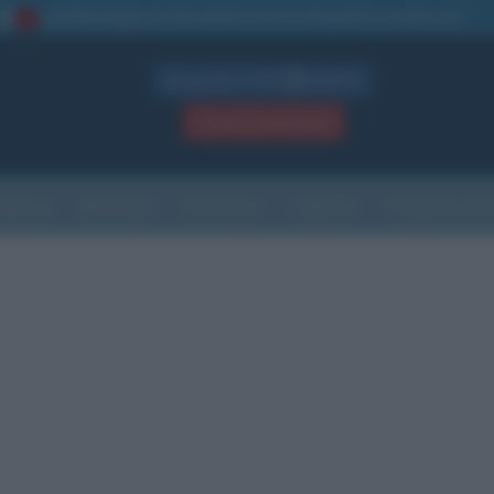
La TUA storia
: perché pubblicare la tua biografia su questo sito
1
Biografie in PDF
GRATIS
ACCEDI / REGISTRATI
Indice
Newsletter
Ricorrenze
Cultura
Che giorno sarà