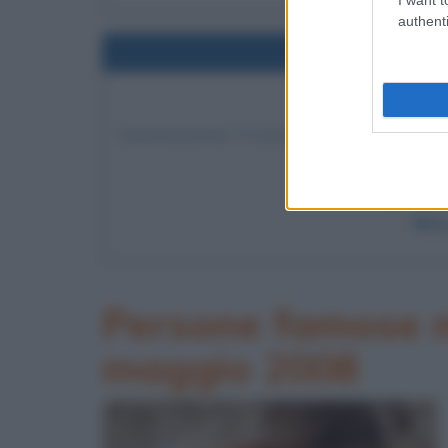
authenti
Nel
ARRESTO DI
Soprannominato "Il cacciatore" o "Il licantropo",
e potenti boss
LEGGI 
Nitt
Persone famose m
maggio 2008