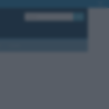
OK
?
Contatti