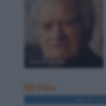
Pietro Cascella
Film
2001
Uscita