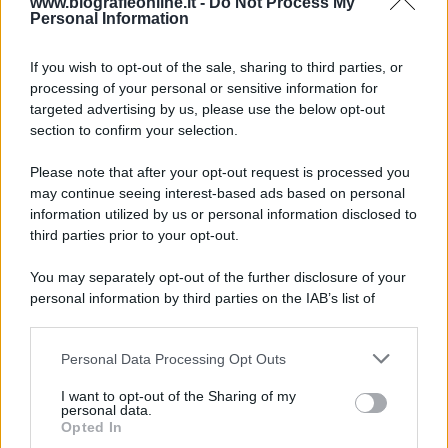
www.biografieonline.it -
Do Not Process My
Personal Information
6 agosto 1945
If you wish to opt-out of the sale, sharing to third parties, or
81 ANNI FA
processing of your personal or sensitive information for
Durante la Seconda guerra mondiale avviene uno dei
targeted advertising by us, please use the below opt-out
più tristi episodi che la storia ricordi: il
section to confirm your selection.
bombardamento atomico di Hiroshima.
Please note that after your opt-out request is processed you
LEGGI L'ARTICOLO
may continue seeing interest-based ads based on personal
Il bombardamento atomico di Hiroshima e
information utilized by us or personal information disclosed to
Nagasaki
third parties prior to your opt-out.
You may separately opt-out of the further disclosure of your
personal information by third parties on the IAB’s list of
downstream participants.
Personal Data Processing Opt Outs
This information may also be disclosed by us to third parties
on the IAB’s List of Downstream Participants that may further
I want to opt-out of the Sharing of my
disclose it to other third parties.
personal data.
Opted In
Please note that this website/app uses one or more Google
RICEVI GLI AGGIORNAMENTI