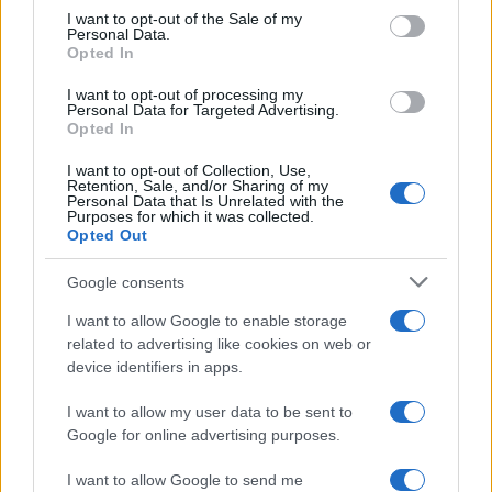
services and may gather and store information including but
I want to opt-out of the Sale of my
Personal Data.
not limited to your visit or usage behaviour. You may click to
Opted In
grant or deny consent to Google and its third-party tags to
Inserisci la tua migliore e-mail
use your data for below specified purposes in below Google
I want to opt-out of processing my
consent section.
Personal Data for Targeted Advertising.
E-mail
Opted In
OK
I want to opt-out of Collection, Use,
Retention, Sale, and/or Sharing of my
Personal Data that Is Unrelated with the
Purposes for which it was collected.
Opted Out
Google consents
I want to allow Google to enable storage
related to advertising like cookies on web or
device identifiers in apps.
I want to allow my user data to be sent to
Google for online advertising purposes.
I want to allow Google to send me