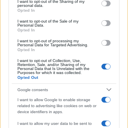
I want to opt-out of the Sharing of my
disclose it to other third parties.
personal data.
Opted In
Please note that this website/app uses one or more Google
RICEVI GLI AGGIORNAMENTI
services and may gather and store information including but
I want to opt-out of the Sale of my
Personal Data.
not limited to your visit or usage behaviour. You may click to
Opted In
grant or deny consent to Google and its third-party tags to
Inserisci la tua migliore e-mail
use your data for below specified purposes in below Google
I want to opt-out of processing my
consent section.
Personal Data for Targeted Advertising.
E-mail
Opted In
OK
I want to opt-out of Collection, Use,
Retention, Sale, and/or Sharing of my
Personal Data that Is Unrelated with the
Purposes for which it was collected.
Opted Out
Google consents
I want to allow Google to enable storage
related to advertising like cookies on web or
device identifiers in apps.
I want to allow my user data to be sent to