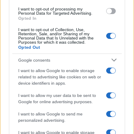
use your data for below specified purposes in below Google
I want to opt-out of processing my
consent section.
Personal Data for Targeted Advertising.
Opted In
I want to opt-out of Collection, Use,
Retention, Sale, and/or Sharing of my
Personal Data that Is Unrelated with the
Purposes for which it was collected.
Opted Out
Google consents
I want to allow Google to enable storage
related to advertising like cookies on web or
CANTANTE STATUNITENSE
device identifiers in apps.
α
3 agosto
1926
ω
21 luglio
2023
I want to allow my user data to be sent to
Google for online advertising purposes.
Il grande cantante statunitense Anthony Dominick
Benedetto, com'è noto all'anagrafe, poi famoso
I want to allow Google to send me
semplicemente come Tony Bennett, nasce a New York
personalized advertising.
il 3 agosto del 1926. Probabilmente, dopo la morte di
Frank Sinatra...
I want to allow Google to enable storage