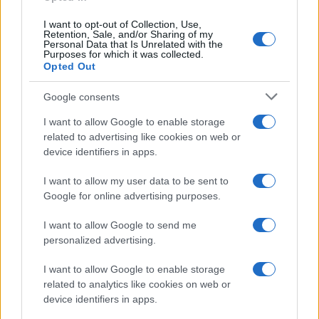
OK
I want to opt-out of Collection, Use,
Retention, Sale, and/or Sharing of my
Personal Data that Is Unrelated with the
Purposes for which it was collected.
Opted Out
Google consents
I want to allow Google to enable storage
related to advertising like cookies on web or
device identifiers in apps.
I want to allow my user data to be sent to
Google for online advertising purposes.
I want to allow Google to send me
personalized advertising.
I want to allow Google to enable storage
related to analytics like cookies on web or
Biografie
Approfondimenti
device identifiers in apps.
Biografie di oggi
Mappa del sito