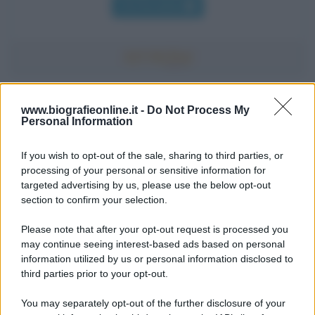
Chi l'ha detto
Accadde oggi
www.biografieonline.it -
Do Not Process My
Personal Information
7 agosto 1974
If you wish to opt-out of the sale, sharing to third parties, or
processing of your personal or sensitive information for
52 ANNI FA
targeted advertising by us, please use the below opt-out
Camminando su una fune, Philippe Petit compie la
section to confirm your selection.
sua celebre traversata delle Twin Towers a New
Please note that after your opt-out request is processed you
York.
may continue seeing interest-based ads based on personal
LEGGI LA BIOGRAFIA
information utilized by us or personal information disclosed to
Philippe Petit
third parties prior to your opt-out.
You may separately opt-out of the further disclosure of your