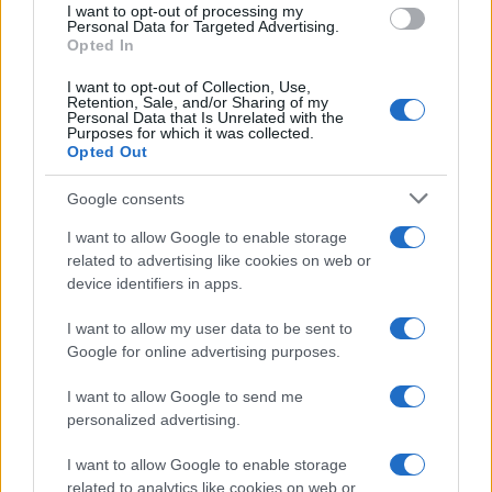
I want to opt-out of processing my
consent section.
Personal Data for Targeted Advertising.
E-mail
Opted In
OK
I want to opt-out of Collection, Use,
Retention, Sale, and/or Sharing of my
Personal Data that Is Unrelated with the
Purposes for which it was collected.
Opted Out
Google consents
I want to allow Google to enable storage
related to advertising like cookies on web or
device identifiers in apps.
I want to allow my user data to be sent to
Google for online advertising purposes.
I want to allow Google to send me
personalized advertising.
I want to allow Google to enable storage
related to analytics like cookies on web or
Biografie
Approfondimenti