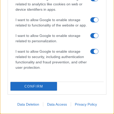
related to analytics like cookies on web or
Chi l'ha detto
device identifiers in apps.
I want to allow Google to enable storage
related to functionality of the website or app.
I want to allow Google to enable storage
related to personalization.
Accadde oggi
I want to allow Google to enable storage
related to security, including authentication
8 agosto 1956
functionality and fraud prevention, and other
user protection.
70 ANNI FA
Nella miniera di carbone di Marcinelle, in Belgio,
avviene un disastro nel quale perdono la vita
CONFIRM
centinaia di lavoratori, la maggior parte dei quali
italiani.
Data Deletion
Data Access
Privacy Policy
LEGGI L'ARTICOLO
Il disastro di Marcinelle