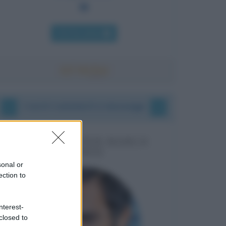
Chi l'ha detto
I vostri commenti e messaggi
MESSAGGI PER MARCO
LIORNI
sonal or
ection to
nterest-
closed to