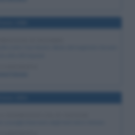
l'anno 1986
IPROCESSO DI PALERMO
 mafia contro Cosa Nostra. Ideato dal magistrato Giovanni
ono oltre 400 imputati.
LA BIOGRAFIA
anni Falcone
l'anno 1954
 L'INTERVENTO USA IN VIETNAM
consiglia l'intervento degli Stati Uniti in Vietnam.
LA BIOGRAFIA