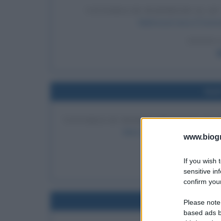
VITTORIA DI MAHMOOD AL 69°
Mahmood vince il Festiva
LEGGI 
Nel
VITTORIA DI MARCO MENGONI AL 7
Marco Mengoni vince il Festiv
www.biogra
LEGGI 
If you wish 
Mar
sensitive in
confirm your
Nel
Please note
based ads b