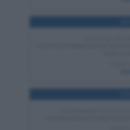
Nel
INIZIO DEL MAX
A Palermo inizia il Maxiprocesso per crimini di
Falcone, vi s
LEGGI 
Giov
Nel
EISENHOWER SCONSIGLIA
Il presidente americano Dwight Eisenhower s
LEGGI 