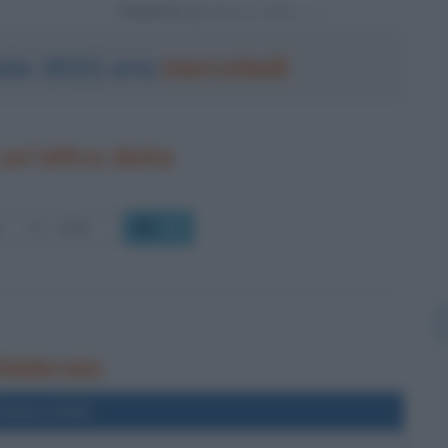
Powered by
raio 2021 era
mercoledì
un'altra data
OK
 febbraio
l'anno 2019