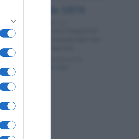
7 agosto 1974
52 ANNI FA
Camminando su una fune, Philippe Petit
compie la sua celebre traversata delle Twin
Towers a New York.
LEGGI LA BIOGRAFIA
Philippe Petit