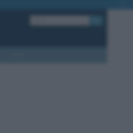
OK
?
Contatti