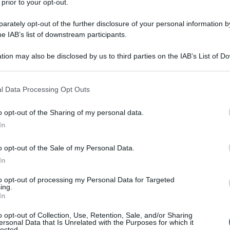
 prior to your opt-out.
74° FESTIVAL DI SANREMO CON "LA NOIA"
val di Sanremo con il brano "La noia".
rately opt-out of the further disclosure of your personal information by
he IAB’s list of downstream participants.
LA BIOGRAFIA
elina Mango
tion may also be disclosed by us to third parties on the IAB’s List of 
 that may further disclose it to other third parties.
 that this website/app uses one or more Google services and may gath
l Data Processing Opt Outs
l'anno 2006
including but not limited to your visit or usage behaviour. You may click 
 to Google and its third-party tags to use your data for below specifi
o opt-out of the Sharing of my personal data.
ogle consent section.
PIADI INVERNALI A TORINO
In
 i XX Giochi olimpici invernali.
o opt-out of the Sale of my Personal Data.
 L'ARTICOLO
In
si su Torino
to opt-out of processing my Personal Data for Targeted
ing.
In
l'anno 1999
o opt-out of Collection, Use, Retention, Sale, and/or Sharing
ersonal Data that Is Unrelated with the Purposes for which it
lected.