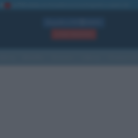
La TUA storia
: perché pubblicare la tua biografia su questo sito
1
Biografie in PDF
GRATIS
ACCEDI / REGISTRATI
Indice
Newsletter
Ricorrenze
Cultura
Che giorno sarà