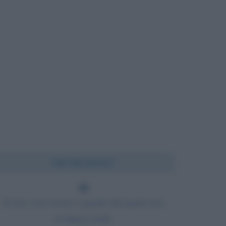
Chi l'ha detto?
Il solo vero errore è quello dal quale non
si impara nulla.