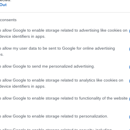
NO LA REUNION CON BRUCE DICKINSON E
Out
IAN SMITH
on il cantante Bruce Dickinson e con il chitarrista Adrian
consents
enendo un sestetto.
o allow Google to enable storage related to advertising like cookies on
LA BIOGRAFIA
evice identifiers in apps.
ce Dickinson
o allow my user data to be sent to Google for online advertising
s.
l'anno 1996
to allow Google to send me personalized advertising.
o allow Google to enable storage related to analytics like cookies on
EEP BLUE CONTRO GARRI KASPAROV
evice identifiers in apps.
ov viene sconfitto dal computer Deep Blue per la prima
volta.
o allow Google to enable storage related to functionality of the website
LA BIOGRAFIA
ri Kasparov
o allow Google to enable storage related to personalization.
o allow Google to enable storage related to security, including