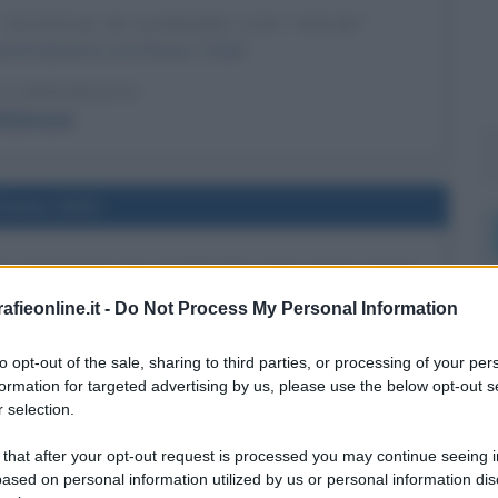
 FESTIVAL DI SANREMO CON "SOLDI"
l di Sanremo con il brano "Soldi".
LA BIOGRAFIA
Mahmood
l'anno 2023
3° FESTIVAL DI SANREMO CON "DUE VITE"
al di Sanremo con il brano "Due vite".
fieonline.it -
Do Not Process My Personal Information
LA BIOGRAFIA
to opt-out of the sale, sharing to third parties, or processing of your per
co Mengoni
formation for targeted advertising by us, please use the below opt-out s
 selection.
l'anno 2024
 that after your opt-out request is processed you may continue seeing i
ased on personal information utilized by us or personal information dis