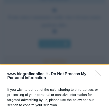
Il mio unico rammarico nella vita è di non essere
qualcun altro.
Chi l'ha detto
www.biografieonline.it -
Do Not Process My
Personal Information
Accadde oggi
If you wish to opt-out of the sale, sharing to third parties, or
10 agosto 1793
processing of your personal or sensitive information for
targeted advertising by us, please use the below opt-out
233 ANNI FA
section to confirm your selection.