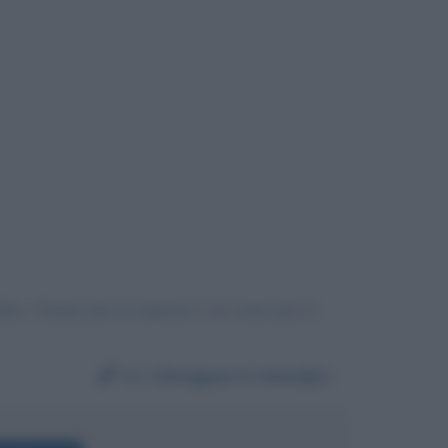
fici. Grazie per la risposta e mi scuso per il
Da:
Vinciguerra Amedeo