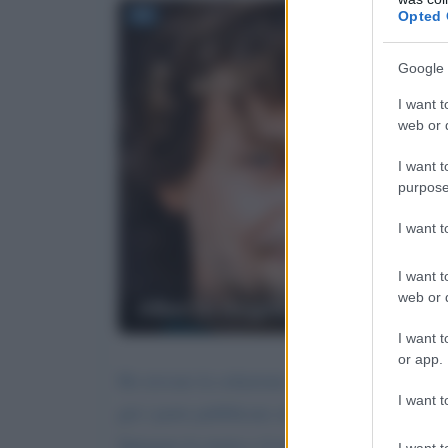
Opted 
Google 
I want t
web or d
I want t
purpose
I want 
I want t
web or d
Alberto Angela
I want t
or app.
Ho trovato la soluzione della
Gioconda
.
I want t
già i parte pubblicata sul "suo" guppo Facebo
Spiegare la storia e il rebus"
I want t