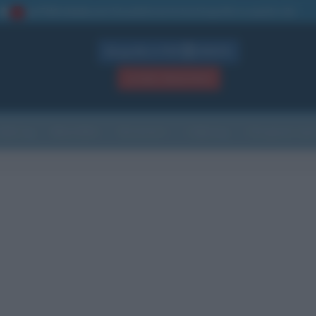
La TUA storia
: perché pubblicare la tua biografia su questo sito
1
Biografie in PDF
GRATIS
ACCEDI / REGISTRATI
Indice
Newsletter
Ricorrenze
Cultura
Che giorno sarà