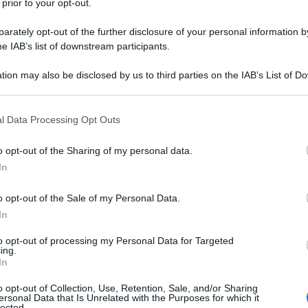
passa e Aspi meno vale per decorso tempo residuo, e concess
 prior to your opt-out.
 AP 2 e 7 ad agosto tornano allo Stato, e Florentino Perez / 
rately opt-out of the further disclosure of your personal information by
 /Benetton su grandi reti autostradali internazionali (Abertis, e
he IAB’s list of downstream participants.
tion may also be disclosed by us to third parties on the IAB’s List of 
austive alle domande sopra riportate dal nostro finora silente
 that may further disclose it to other third parties.
 that this website/app uses one or more Google services and may gath
l Data Processing Opt Outs
including but not limited to your visit or usage behaviour. You may click 
, ai Ministri e ai giornalisti di buona volontà.
 to Google and its third-party tags to use your data for below specifi
o opt-out of the Sharing of my personal data.
ogle consent section.
In
o opt-out of the Sale of my Personal Data.
In
messaggio
La biografia in PDF
Altri commenti per Sigf
to opt-out of processing my Personal Data for Targeted
ing.
In
o opt-out of Collection, Use, Retention, Sale, and/or Sharing
ersonal Data that Is Unrelated with the Purposes for which it
lected.