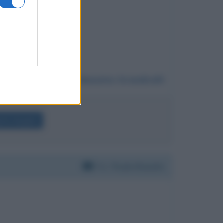
Da:
Massimo Grandicelli
berto Angela
Per:
Paolo Bonolis