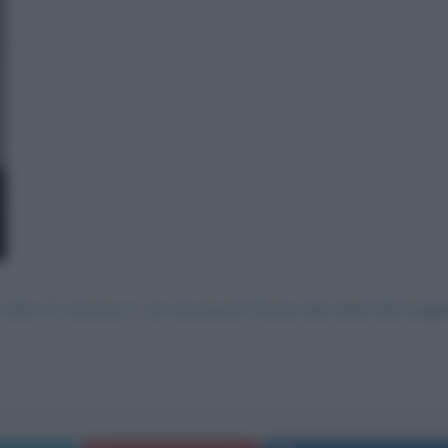
altro la ciociara e i tre messicani? Erano due intervalli magni