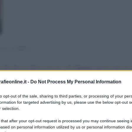
parte di CDP a]
 Ma oltre ai milioni "privati " del
Vaticano
, potresti dare un'
rno 1. Che fretta c'è di comprare per 9 mld una società che h
fieonline.it -
Do Not Process My Personal Information
i propri per 10 mld? Si può sapere come è stato fatto il calcolo
tata già assolta con formula piena ? Se la compriamo, è vero c
to opt-out of the sale, sharing to third parties, or processing of your per
formation for targeted advertising by us, please use the below opt-out s
mo noi a dovercene occupare nei tribunali italiani ? 3. Ma co
 selection.
re i canoni di concessione ; b) ascolteremmo nei Tribunali e 
 that after your opt-out request is processed you may continue seeing i
oghe 2019 ; c) intanto Aspi dovrà finalmente mettere a posto la
ased on personal information utilized by us or personal information dis