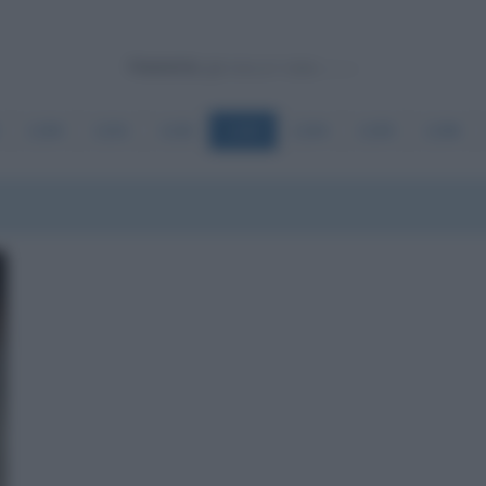
Powered by
1190
1191
1192
1193
1194
1195
1196