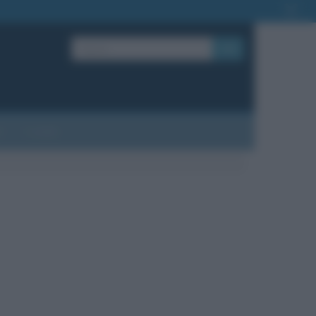
OK
?
Contatti