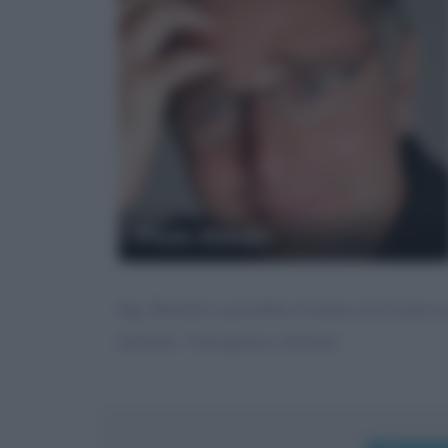
Paolo Bonolis
Sig. Bonolis è possibile rivedere ad Avanti un 
disturbo. Vinciguerra Amedeo