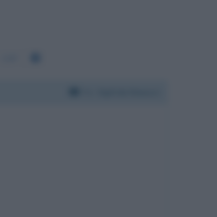
1197
Per:
Sigfrido Ranucci