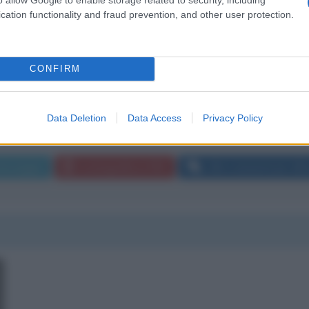
cation functionality and fraud prevention, and other user protection.
NDA., ((GUARDI). è cosa difficile sui social.
CONFIRM
Data Deletion
Data Access
Privacy Policy
messaggio
La biografia in PDF
Altri commenti per Al