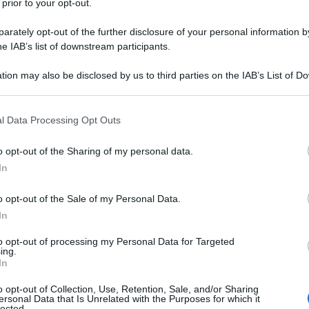
 prior to your opt-out.
rately opt-out of the further disclosure of your personal information by
he IAB’s list of downstream participants.
tion may also be disclosed by us to third parties on the IAB’s List of 
 that may further disclose it to other third parties.
 that this website/app uses one or more Google services and may gath
l Data Processing Opt Outs
including but not limited to your visit or usage behaviour. You may click 
 to Google and its third-party tags to use your data for below specifi
o opt-out of the Sharing of my personal data.
ogle consent section.
In
o opt-out of the Sale of my Personal Data.
In
to opt-out of processing my Personal Data for Targeted
ing.
In
o opt-out of Collection, Use, Retention, Sale, and/or Sharing
ersonal Data that Is Unrelated with the Purposes for which it
lected.