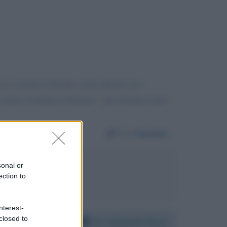
ca e incisiva Salvini, come questa sera
uomo di niente il Salvini! ! per fortuna esiste
Da:
Daniela
sonal or
ca Berlinguer
ection to
nterest-
closed to
Per:
Giovanni Floris