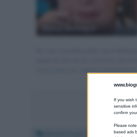
Bianca Berlinguer
Ma come è possibile gentile signora Berlingue
quando ha attaccato per l’ennesima volta il mi
il telecomando per cambiare immediatament
www.biogra
If you wish 
Invia m
sensitive in
confirm your
Please note
based ads b
Martedì 13 aprile 2021 22:22:38