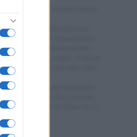
 ospiti, perché nessuno si azzarda a dire che
escono a seguirle?
 non sarà che abbiamo poco polso e poca
e non si scherza?. .. poco democratico forse
rgogna, 1. 200. 000 abitanti su una delle
” se serve, a mantenere le regole... lo dico da
e... bisogna dire le cose come stanno, siamo
o un militare), li usassero per avere presenza
cia salotto con la paura di dire le cose come
etto delle semplici regole che salvano vite e ci