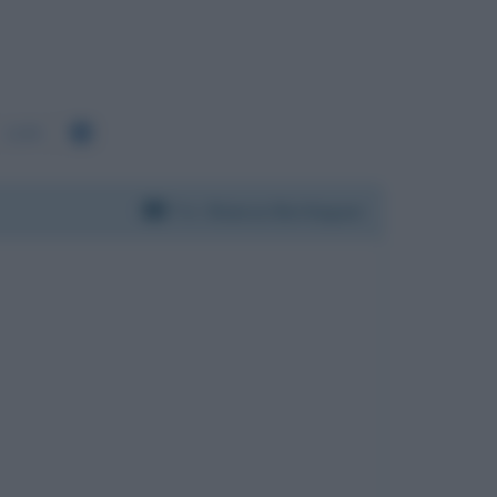
1195
Per:
Bianca Berlinguer