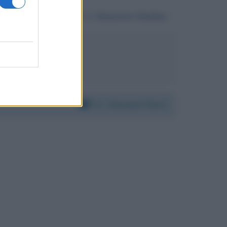
Da:
Massimo Madau
vanni Floris
Per:
Giovanni Floris