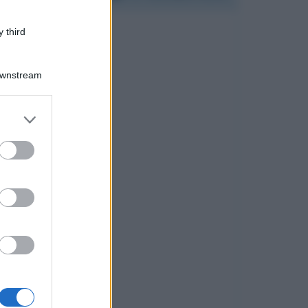
 third
Downstream
er and store
to grant or
ed purposes