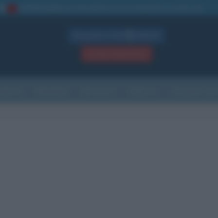
La TUA storia
: perché pubblicare la tua biografia su questo sito
1
Biografie in PDF
GRATIS
ACCEDI / REGISTRATI
Indice
Newsletter
Ricorrenze
Cultura
Che giorno sarà