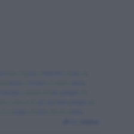
itorsioni. Il giorno 10/04/2021 mentre mi
a mascherina e bicchiere in mano) almeno
rattempo è passata un’altra pattuglia dei
on si sono accesi gli stop della pattuglia per
a. Lo omaggio al primo che mi contatta.
Da:
Andrea