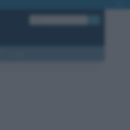
OK
?
Contatti