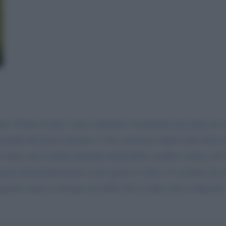
na. Prima di tutto volevo chiedere l’anonimato per paura di r
rincipale del paese davanti a 2 bar sostavano (quasi tutti senz
 detto che la prima pattuglia disponibile sarebbe venuta, nel f
agazzi menzionati prima. Io ho girato il video. Ci credete che n
 passati come se fossimo nel 2016. Ho il video che lo dimostr