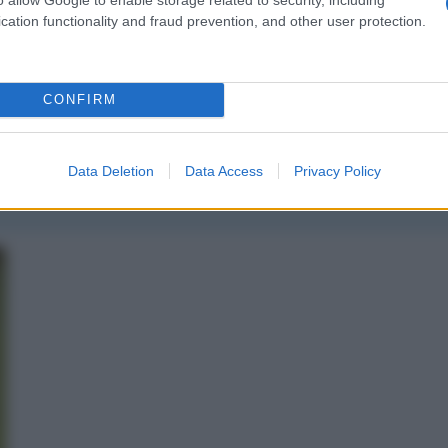
cation functionality and fraud prevention, and other user protection.
CONFIRM
messaggio
La biografia in PDF
Altri commenti per Gio
Data Deletion
Data Access
Privacy Policy