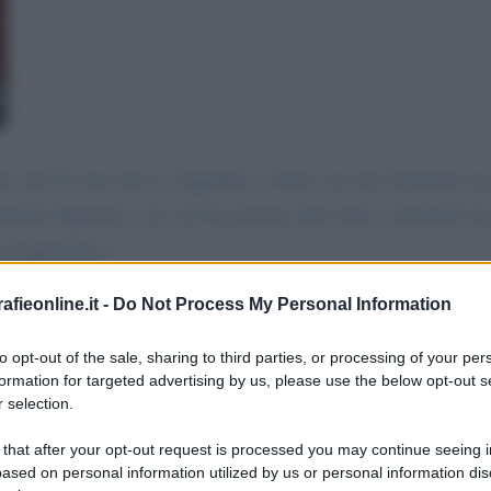
r che lei non riesca a liquidare e zittire con una domanda sec
nistro Speranza, con cui lui governa oltre tutto, veramente un 
e programma! !
fieonline.it -
Do Not Process My Personal Information
to opt-out of the sale, sharing to third parties, or processing of your per
essaggio
La biografia in PDF
Altri commenti per Bian
formation for targeted advertising by us, please use the below opt-out s
 selection.
 that after your opt-out request is processed you may continue seeing i
ased on personal information utilized by us or personal information dis