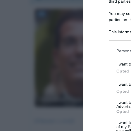
third parties
You may sepa
parties on t
This informa
Participants
Please note
Persona
information 
deny consent
I want t
in below Go
Opted 
I want t
Opted 
Giovanni Floris
I want 
Advertis
Opted 
[Chiusure x covid]
I want t
of my P
was col