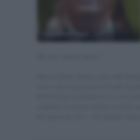
Giovanni Floris
[Ma dove vogliamo andare.]
Salve mi chiamo Andrea e scrivo dalla Sardeg
recavo a fare la spesa notavo che nella via p
60/70 persone, ho chiamato il 112 e mi è stato
carabinieri ed è passata attraverso 2 ali dei r
dire ragazzi ma che c... state facendo? Sono