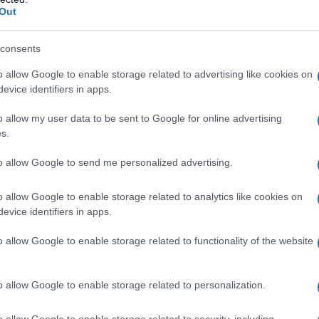
Out
iaciuto intervenire in diretta per conoscere il parere dei suoi
 siamo un popolo di menefreghisti che le regole proprio non ri
consents
a più che abbondanti per rendere infinita questa situazione,
o allow Google to enable storage related to advertising like cookies on
le con controlli davvero severi e serrati che facciano capire ch
evice identifiers in apps.
edi Sardegna) da bianche ci mettono nulla a diventar rosse, ve
o allow my user data to be sent to Google for online advertising
dove non arriva il vaccino e la gente che deve essere “costretta
s.
n casa, e la mia compagna in Sicilia vista in un anno due volt
to allow Google to send me personalized advertising.
fa a volte grandi, ma stavolta ci rende degli stolti...
o allow Google to enable storage related to analytics like cookies on
tica... al posto di far fare lo Smart working ai militari (io son
evice identifiers in apps.
questo “sfogo”, la seguo e la stimo ma a volte mi sembra si fac
o allow Google to enable storage related to functionality of the website
a di vaccinare tutti in tempi rapidissimi... o si pretende il risp
o allow Google to enable storage related to personalization.
o allow Google to enable storage related to security, including