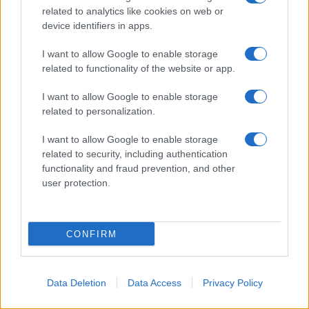
related to analytics like cookies on web or
Altri commenti per Mario Giordano
device identifiers in apps.
I want to allow Google to enable storage
related to functionality of the website or app.
4211
4212
4213
4214
4215
4216
I want to allow Google to enable storage
related to personalization.
4217
4218
4219
I want to allow Google to enable storage
related to security, including authentication
functionality and fraud prevention, and other
user protection.
CONFIRM
RICEVI GLI AGGIORNAMENTI
Data Deletion
Data Access
Privacy Policy
Inserisci la tua migliore e-mail