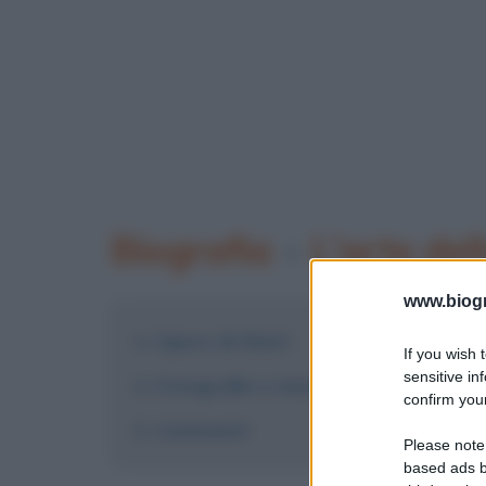
Biografia
•
L'arte del
www.biogra
Opere di Klimt
If you wish 
sensitive in
Fotografie e immagini
confirm your
Commenti
Please note
based ads b