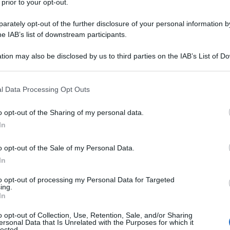
 prior to your opt-out.
t, raffinati, allusivi, sensuali, ricchi di
rately opt-out of the further disclosure of your personal information by
ensamente evocative, che racchiudono
he IAB’s list of downstream participants.
Vienna della "Belle Epoque", la
tion may also be disclosed by us to third parties on the IAB’s List of 
 that may further disclose it to other third parties.
e
Schönberg
. Un'eco suggestiva e
 that this website/app uses one or more Google services and may gath
l Data Processing Opt Outs
essa al cospetto di un solo
including but not limited to your visit or usage behaviour. You may click 
 to Google and its third-party tags to use your data for below specifi
o opt-out of the Sharing of my personal data.
artista sublime.
ogle consent section.
In
ore, e di Anna Fiuster, viennese di
o opt-out of the Sale of my Personal Data.
In
av nasce il 14 luglio 1862 a
to opt-out of processing my Personal Data for Targeted
attordici anni inizia a frequentare la
ing.
In
capitale, dove ha modo di approfondire
o opt-out of Collection, Use, Retention, Sale, and/or Sharing
ersonal Data that Is Unrelated with the Purposes for which it
l'arte più classica, come l'affresco e il
lected.