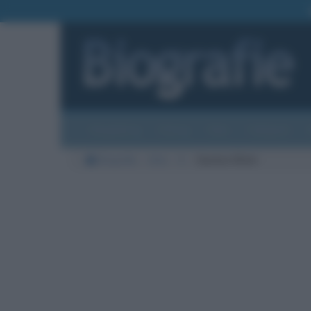
Biografie
Foto
Temi
Categorie
Biografie
Arte
K
Gustav Klimt