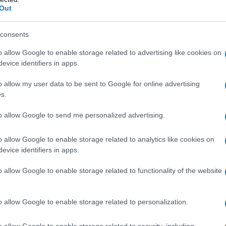
Out
ontatto con i fermenti più innovativi
consents
o allow Google to enable storage related to advertising like cookies on
evice identifiers in apps.
nst, che lavorerà con lui fino alla
o allow my user data to be sent to Google for online advertising
nistero della Cultura e
s.
limt e a Franz Matsch (anch'egli suo
to allow Google to send me personalized advertising.
e di alcuni saloni dell'Università di
o allow Google to enable storage related to analytics like cookies on
evice identifiers in apps.
o allow Google to enable storage related to functionality of the website
di artista realizzando decorazioni
lici e divenendo, ben presto, l'erede di
o allow Google to enable storage related to personalization.
ecorazione per l'aula magna
o allow Google to enable storage related to security, including