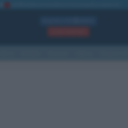
La TUA storia
: perché pubblicare la tua biografia su questo sito
1
Biografie in PDF
GRATIS
ACCEDI / REGISTRATI
Indice
Newsletter
Ricorrenze
Cultura
Che giorno sarà