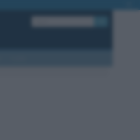
OK
?
Contatti