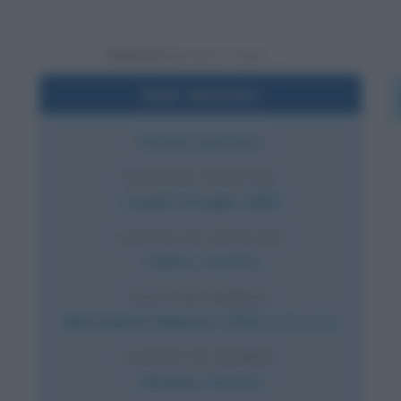
Powered by
Dati sintetici
Artista austriaco
DATA DI NASCITA
Lunedì
14 luglio
1862
LUOGO DI NASCITA
Vienna
,
Austria
DATA DI MORTE
Mercoledì
6 febbraio
1918
(a 55 anni)
LUOGO DI MORTE
Neubau
,
Austria