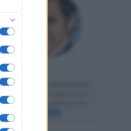
Maria
DA:
Caro Liorni perché quando presenti
l'eredità urli sempre troppo? non ho
mai sentito Mike o altri bravi come
lui gridare
Leggi di più