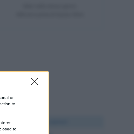
Nato nello stesso giorno
408 anni prima di Gustav Klimt
sonal or
ection to
Chi l'ha detto?
nterest-
closed to