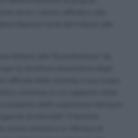
ra definitivamente la propria
one verso i canoni ufficiali e alla
va liberare l'arte dal tributo alle
una lettera alla "Kunstlerhaus" (la
capo la struttura associativa degli
e ufficiale delle mostre), il suo scopo
istica viennese in un rapporto vitale
 e proporre delle esposizioni dal puro
 esigenze di mercato
". Il termine
 storia romana e si riferisce al