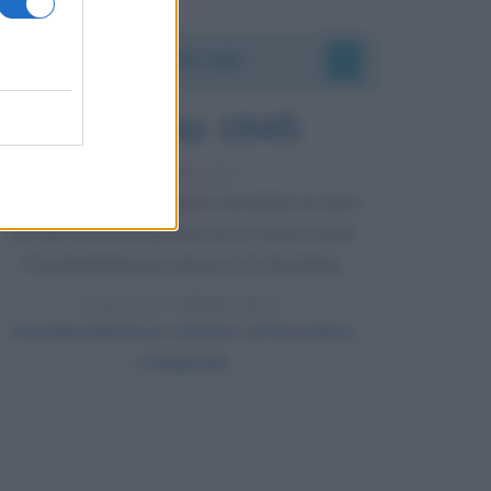
Accadde oggi
6 agosto 1945
81 ANNI FA
Durante la Seconda guerra mondiale avviene
uno dei più tristi episodi che la storia ricordi:
il bombardamento atomico di Hiroshima.
LEGGI L'ARTICOLO
Il bombardamento atomico di Hiroshima
e Nagasaki