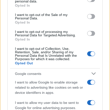
personal data.
Opted In
Please note that this website/app uses one or more Google
RICEVI GLI AGGIORNAMENTI
services and may gather and store information including but
I want to opt-out of the Sale of my
Personal Data.
not limited to your visit or usage behaviour. You may click to
Opted In
grant or deny consent to Google and its third-party tags to
Inserisci la tua migliore e-mail
use your data for below specified purposes in below Google
I want to opt-out of processing my
consent section.
Personal Data for Targeted Advertising.
E-mail
Opted In
OK
I want to opt-out of Collection, Use,
Retention, Sale, and/or Sharing of my
Personal Data that Is Unrelated with the
Purposes for which it was collected.
Opted Out
Google consents
I want to allow Google to enable storage
related to advertising like cookies on web or
device identifiers in apps.
I want to allow my user data to be sent to
Google for online advertising purposes.