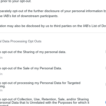
 prior to your opt-out.
ROCESSO ALLE STREGHE DI SALEM
rately opt-out of the further disclosure of your personal information by
he IAB’s list of downstream participants.
ata in seguito al Processo alle streghe di Salem.
 L'ARTICOLO
tion may also be disclosed by us to third parties on the IAB’s List of 
 sulle streghe
 that may further disclose it to other third parties.
 that this website/app uses one or more Google services and may gath
l Data Processing Opt Outs
including but not limited to your visit or usage behaviour. You may click 
l'anno 1967
 to Google and its third-party tags to use your data for below specifi
o opt-out of the Sharing of my personal data.
ogle consent section.
In
ERRA DEI SEI GIORNI
o opt-out of the Sale of my Personal Data.
di Israele vince in breve tempo contro Egitto, Siria e
In
sta la penisola del Sinai e la Striscia di Gaza (Egitto), la
 le alture del Golan (Siria). L'esito della guerra, la
to opt-out of processing my Personal Data for Targeted
ing.
 relativo problema dei rifugiati influenzano pesantemente
In
ne geopolitica del Medio oriente.
o opt-out of Collection, Use, Retention, Sale, and/or Sharing
ersonal Data that Is Unrelated with the Purposes for which it
 L'ARTICOLO
lected.