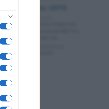
7 agosto 1974
52 ANNI FA
Camminando su una fune, Philippe Petit
compie la sua celebre traversata delle Twin
Towers a New York.
LEGGI LA BIOGRAFIA
Philippe Petit