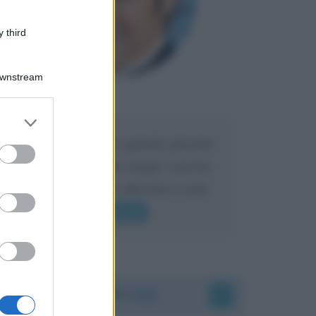
 third
Downstream
Maria
DA:
er and store
to grant or
Caro Liorni perché quando presenti
ed purposes
l'eredità urli sempre troppo? non ho
mai sentito Mike o altri bravi come
lui gridare
Leggi di più
Accadde oggi