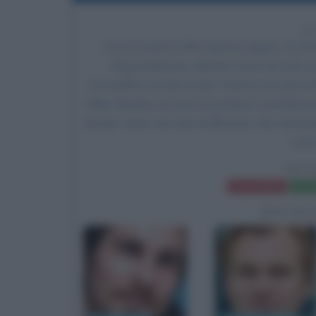
2
Esce al cinema il film
Batman Begins
, di
Chr
Wayne/Batman,
Michael Caine
nel ruolo d
Ducard/Ra's al Ghul,
Katie Holmes
nel ruolo d
Cillian Murphy
nel ruolo di Jonathan Crane/Spave
Rutger Hauer
nel ruolo di Bill Earle, Ken Watan
ruolo
BAT
Frasi del film
Sched
BIOGRA