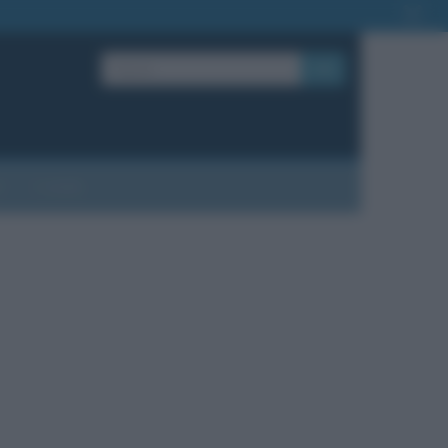
OK
?
Contatti