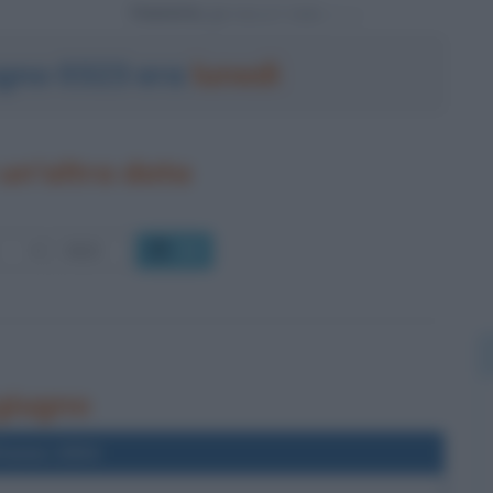
Powered by
iugno 0323 era
lunedì
un'altra data
OK
 giugno
l'anno 1934