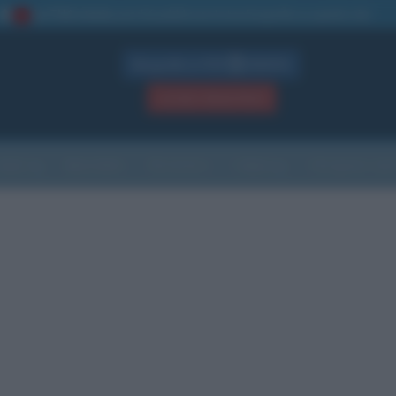
La TUA storia
: perché pubblicare la tua biografia su questo sito
1
Biografie in PDF
GRATIS
ACCEDI / REGISTRATI
Indice
Newsletter
Ricorrenze
Cultura
Che giorno sarà