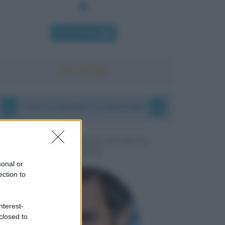
Chi l'ha detto
I vostri commenti e messaggi
MESSAGGI PER MARCO
LIORNI
sonal or
ection to
nterest-
closed to