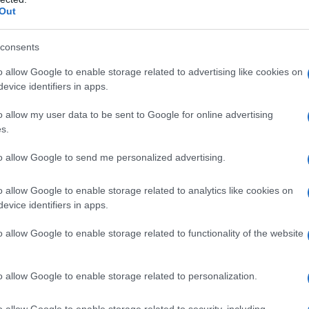
a dei sei giorni
Out
consents
l'anno 1940
o allow Google to enable storage related to advertising like cookies on
evice identifiers in apps.
ENTRA IN GUERRA
o allow my user data to be sent to Google for online advertising
l'Italia entra di fatto nella Seconda Guerra Mondiale
s.
 L'ARTICOLO
to allow Google to send me personalized advertising.
Seconda Guerra Mondiale
o allow Google to enable storage related to analytics like cookies on
evice identifiers in apps.
orte il giorno 10
o allow Google to enable storage related to functionality of the website
o allow Google to enable storage related to personalization.
o allow Google to enable storage related to security, including