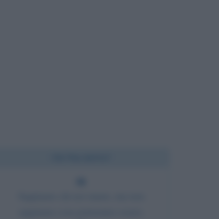
Chi l'ha detto?
Sappiamo chi noi siamo, ma non
sappiamo cosa potremmo essere.