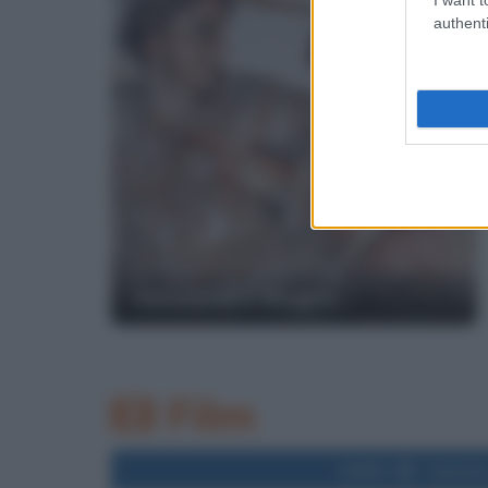
authenti
Alessandro Magno
Film
2005
Uscita