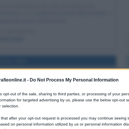
LA NAZIONALE DI CALCIO ITALIANA
acchia per 2-1 e conquista il suo primo titolo mondiale. A
ommissario tecnico Vittorio Pozzo.
LA BIOGRAFIA
torio Pozzo
l'anno 1924
INIO DI GIACOMO MATTEOTTI
fieonline.it -
Do Not Process My Personal Information
seguito assassinato da alcuni sicari fascisti.
to opt-out of the sale, sharing to third parties, or processing of your per
LA BIOGRAFIA
formation for targeted advertising by us, please use the below opt-out s
mo Matteotti
 selection.
 that after your opt-out request is processed you may continue seeing i
ased on personal information utilized by us or personal information dis
l'anno 1692