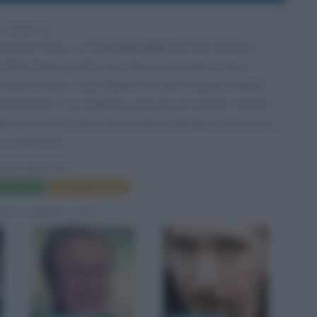
1 ANNI FA
istopher Nolan
, con
Christian Bale
nel ruolo di Bruce
i Alfred Pennyworth,
Liam Neeson
nel ruolo di Henri
i Rachel Dawes,
Gary Oldman
nel ruolo di James Gordon,
ntapasseri, Tom Wilkinson nel ruolo di Carmine Falcone,
abe nel ruolo di Falso Ra's al Ghul e
Morgan Freeman
nel
 di Lucius Fox.
MAN BEGINS
a del film
Poster e locandina
FIE CORRELATE