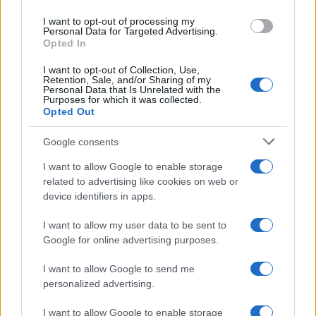
use your data for below specified purposes in below Google
I want to opt-out of processing my
Chi l'ha detto?
consent section.
Personal Data for Targeted Advertising.
Opted In
I want to opt-out of Collection, Use,
Da ciascuno secondo le sue abilità, a ciascuno
Retention, Sale, and/or Sharing of my
Personal Data that Is Unrelated with the
secondo le sue necessità.
Purposes for which it was collected.
Opted Out
Google consents
Chi l'ha detto
I want to allow Google to enable storage
related to advertising like cookies on web or
device identifiers in apps.
I want to allow my user data to be sent to
Google for online advertising purposes.
Accadde oggi
I want to allow Google to send me
personalized advertising.
6 agosto 1945
I want to allow Google to enable storage