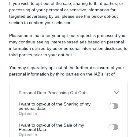
If you wish to opt-out of the sale, sharing to third parties, or
processing of your personal or sensitive information for
targeted advertising by us, please use the below opt-out
section to confirm your selection.
Joel Schumacher
Katie Holmes
Please note that after your opt-out request is processed you
may continue seeing interest-based ads based on personal
information utilized by us or personal information disclosed to
third parties prior to your opt-out.
You may separately opt-out of the further disclosure of your
personal information by third parties on the IAB’s list of
downstream participants.
Personal Data Processing Opt Outs
This information may also be disclosed by us to third parties
on the IAB’s List of Downstream Participants that may further
I want to opt-out of the Sharing of my
disclose it to other third parties.
personal data.
Opted In
Please note that this website/app uses one or more Google
services and may gather and store information including but
I want to opt-out of the Sale of my
Personal Data.
not limited to your visit or usage behaviour. You may click to
Opted In
grant or deny consent to Google and its third-party tags to