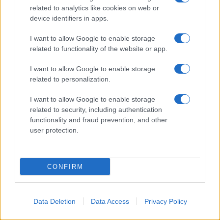
related to analytics like cookies on web or
81 ANNI FA
device identifiers in apps.
Durante la Seconda guerra mondiale avviene uno dei
più tristi episodi che la storia ricordi: il
I want to allow Google to enable storage
bombardamento atomico di Hiroshima.
related to functionality of the website or app.
LEGGI L'ARTICOLO
I want to allow Google to enable storage
Il bombardamento atomico di Hiroshima e
related to personalization.
Nagasaki
I want to allow Google to enable storage
related to security, including authentication
functionality and fraud prevention, and other
user protection.
CONFIRM
RICEVI GLI AGGIORNAMENTI
Data Deletion
Data Access
Privacy Policy