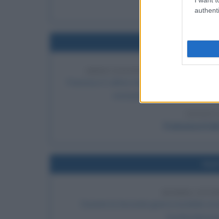
Storia de
authenti
Nel
ABDICAZIONE DI FRANCESCO 
Francesco II, ultimo Imperatore del Sacro R
restando solo imperatore d'Aus
LEGGI 
Francesco II d
Nel
BOMBA ATOM
Durante la Seconda guerra mondiale avviene 
bombardamento