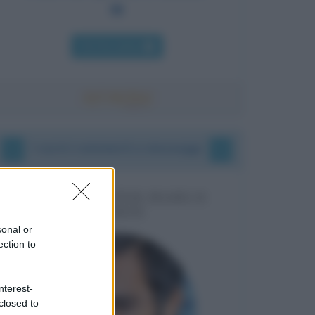
Chi l'ha detto
I vostri commenti e messaggi
MESSAGGI PER MARCO
LIORNI
sonal or
ection to
nterest-
closed to