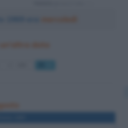
Powered by
to 1969 era
mercoledì
un'altra data
OK
agosto
l'anno 1997