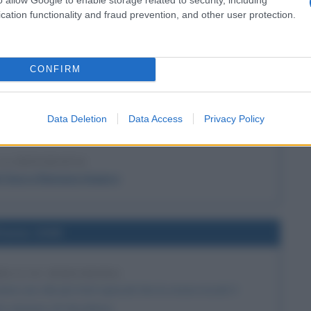
lla pena di morte
cation functionality and fraud prevention, and other user protection.
l'anno 1806
CONFIRM
II: FINE DEL SACRO ROMANO IMPERO
omano Impero, è costretto da Napoleone I ad abdicare,
Data Deletion
Data Access
Privacy Policy
tria: è la fine del Sacro Romano Impero.
LA BIOGRAFIA
el Sacro Romano Impero
l'anno 1945
ICA SU HIROSHIMA
uno dei più tristi episodi che la storia ricordi: il
 atomico di Hiroshima.