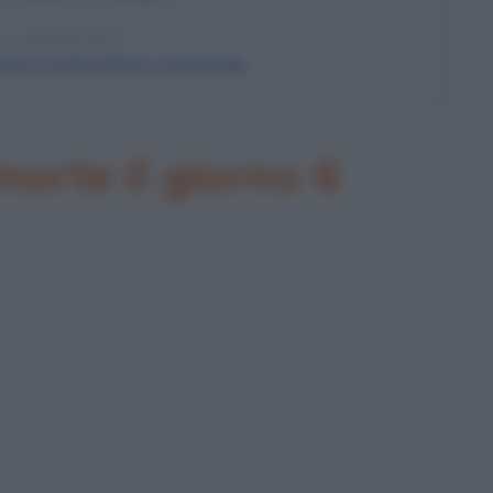
 L'ARTICOLO
mico di Hiroshima e Nagasaki
orte il giorno 6