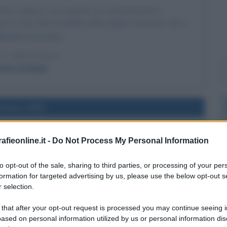
IONI APPLE DA PARTE DI MICROSOFT
e di 150 milioni di dollari della Apple Computer, che si
fficoltà finanziarie.
 L'ARTICOLO
oria di Apple
l'anno 1993
NCICLICA VERITATIS SPLENDOR
fieonline.it -
Do Not Process My Personal Information
tatis Splendor indirizzata "a tutti i vescovi della Chiesa
mentali dell'insegnamento morale della Chiesa".
to opt-out of the sale, sharing to third parties, or processing of your per
formation for targeted advertising by us, please use the below opt-out s
LA BIOGRAFIA
 selection.
ovanni Paolo II
 that after your opt-out request is processed you may continue seeing i
ased on personal information utilized by us or personal information dis