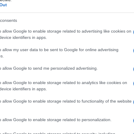
Out
l'anno 1926
consents
o allow Google to enable storage related to advertising like cookies on
NUOTO DELLA MANICA DI UNA DONNA
evice identifiers in apps.
 donna ad attraversare a nuoto La Manica.
o allow my user data to be sent to Google for online advertising
 L'ARTICOLO
s.
tti i Record e le Imprese Più Pazze
to allow Google to send me personalized advertising.
o allow Google to enable storage related to analytics like cookies on
l'anno 1890
evice identifiers in apps.
o allow Google to enable storage related to functionality of the website
MEDIANTE SEDIA ELETTRICA
seguita la prima esecuzione con la sedia elettrica; il
omicida William Kemmler.
o allow Google to enable storage related to personalization.
 L'ARTICOLO
o allow Google to enable storage related to security, including