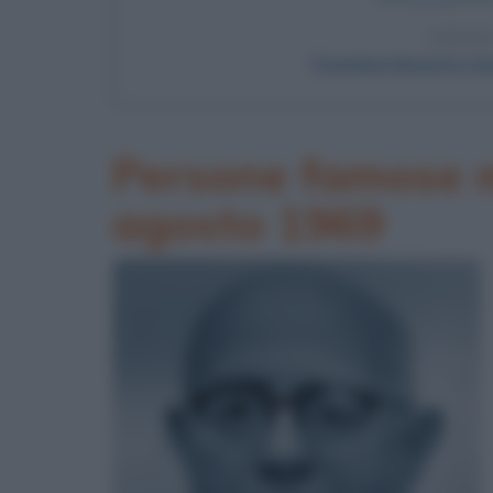
LEGGI
Il bombardamento ato
Persone famose m
agosto 1969