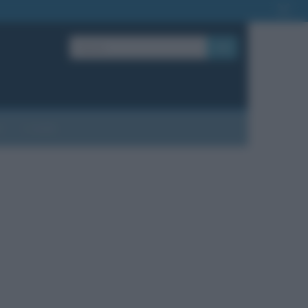
OK
?
Contatti