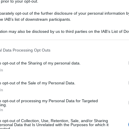
 prior to your opt-out.
l'anno 1991
rately opt-out of the further disclosure of your personal information by
he IAB’s list of downstream participants.
 DEL PRIMO SITO WWW
 Wide Web nella rete Internet, dando vita al fenomeno
tion may also be disclosed by us to third parties on the IAB’s List of 
lla tripla W.
 that may further disclose it to other third parties.
LA BIOGRAFIA
 that this website/app uses one or more Google services and may gath
l Data Processing Opt Outs
Berners-Lee
including but not limited to your visit or usage behaviour. You may click 
 to Google and its third-party tags to use your data for below specifi
o opt-out of the Sharing of my personal data.
ogle consent section.
In
l'anno 1964
o opt-out of the Sale of my Personal Data.
In
CICLICA ECCLESIAM SUAM
am che stabilisce per quali vie la Chiesa cattolica debba
to opt-out of processing my Personal Data for Targeted
ing.
 il suo mandato.
In
LA BIOGRAFIA
o opt-out of Collection, Use, Retention, Sale, and/or Sharing
pa Paolo VI
ersonal Data that Is Unrelated with the Purposes for which it
lected.