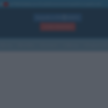
La TUA storia
: perché pubblicare la tua biografia su questo sito
1
Biografie in PDF
GRATIS
ACCEDI / REGISTRATI
Indice
Newsletter
Ricorrenze
Cultura
Che giorno sarà