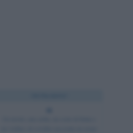
Chi l'ha detto?
Un tavolo, una sedia, un cesto di frutta e
un violino; di cos'altro necessita un uomo