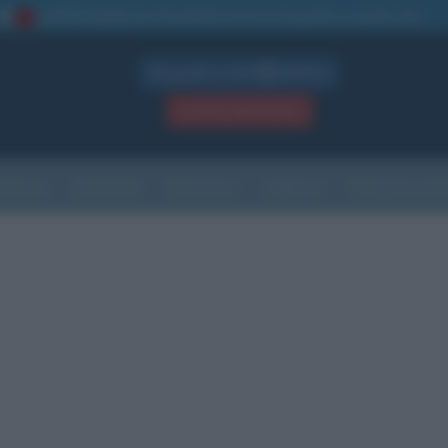
La TUA storia
: perché pubblicare la tua biografia su questo sito
1
Biografie in PDF
GRATIS
ACCEDI / REGISTRATI
Indice
Newsletter
Ricorrenze
Cultura
Che giorno sarà