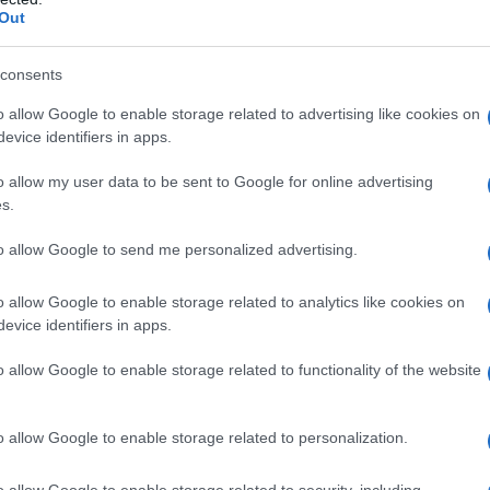
Out
LA LEGIONE I ITALICA
e crea la legione I Italica.
consents
LA BIOGRAFIA
o allow Google to enable storage related to advertising like cookies on
Nerone
evice identifiers in apps.
o allow my user data to be sent to Google for online advertising
s.
l'anno 1869
to allow Google to send me personalized advertising.
 "L'ORO DEL RENO"
o allow Google to enable storage related to analytics like cookies on
d Wagner, debutta presso il Teatro Nazionale di Monaco
evice identifiers in apps.
i Baviera.
o allow Google to enable storage related to functionality of the website
 L'ARTICOLO
ell'opera "L'oro del Reno"
o allow Google to enable storage related to personalization.
o allow Google to enable storage related to security, including