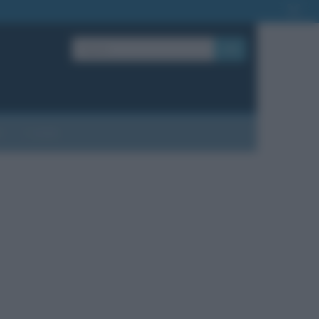
OK
?
Contatti