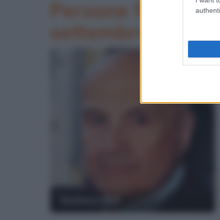
Persone famose m
authenti
settembre 1994
Gustavo Rol