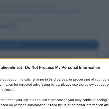
ASSINIO DI GERALD FORD
subisce un attentato da parte di Sara Jane Moore.
LA BIOGRAFIA
erald Ford
l'anno 1949
IMA BOMBA ATOMICA SOVIETICA
ona la sua prima bomba atomica.
fieonline.it -
Do Not Process My Personal Information
 L'ARTICOLO
to opt-out of the sale, sharing to third parties, or processing of your per
i sulle bombe
formation for targeted advertising by us, please use the below opt-out s
 selection.
l'anno 1862
 that after your opt-out request is processed you may continue seeing i
ased on personal information utilized by us or personal information dis