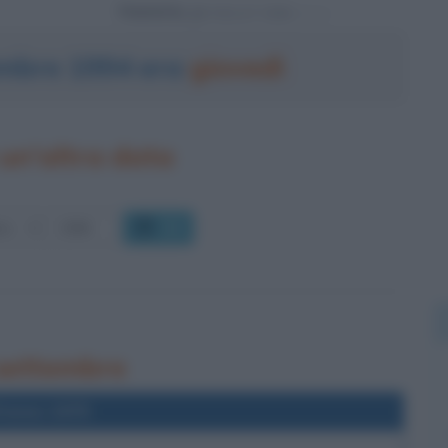
Powered by
tembre 1994 era
giovedì
un'altra data
OK
 settembre
l'anno 1975