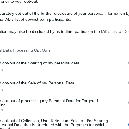
 prior to your opt-out.
IONE PRELIMINARE DEL PROCLAMA DI
NCIPAZIONE
rately opt-out of the further disclosure of your personal information by
nare del Proclama di emancipazione di Lincoln.
he IAB’s list of downstream participants.
 L'ARTICOLO
tion may also be disclosed by us to third parties on the IAB’s List of 
emancipazione di Lincoln
 that may further disclose it to other third parties.
 that this website/app uses one or more Google services and may gath
l Data Processing Opt Outs
including but not limited to your visit or usage behaviour. You may click 
l'anno 1598
 to Google and its third-party tags to use your data for below specifi
o opt-out of the Sharing of my personal data.
ogle consent section.
In
DIZIATO DI OMICIDIO
e indiziato di omicidio.
o opt-out of the Sale of my Personal Data.
In
LA BIOGRAFIA
en Jonson
to opt-out of processing my Personal Data for Targeted
ing.
In
o opt-out of Collection, Use, Retention, Sale, and/or Sharing
l'anno 0066
ersonal Data that Is Unrelated with the Purposes for which it
lected.