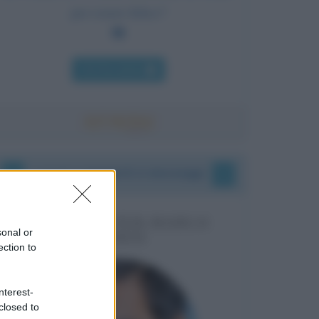
per essere felice?
Chi l'ha detto
I vostri commenti e messaggi
MESSAGGI PER MARCO
sonal or
LIORNI
ection to
nterest-
closed to