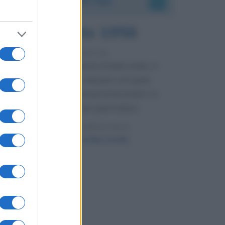
8 agosto 1956
70 ANNI FA
Nella miniera di carbone di Marcinelle, in
Belgio, avviene un disastro nel quale
perdono la vita centinaia di lavoratori, la
maggior parte dei quali italiani.
LEGGI L'ARTICOLO
Il disastro di Marcinelle