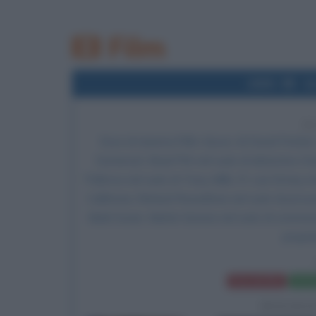
Film
1995
Us
3
Esce al cinema il film
Seven
, di
David Fincher
Somerset,
Brad Pitt
nel ruolo di detective Da
Paltrow
nel ruolo di Tracy Mills, R. Lee Ermey nel
California, Richard Roundtree nel ruolo di procu
Mark Swarr, Martin Serene nel ruolo di commess
proprie
Frasi del film
Sched
BIOGRA