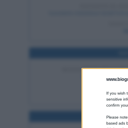
TENTATIVO DI ASS
Il presidente statunitense Gerald Ford 
LEGGI 
G
Nel
DETONAZIONE DELLA PR
L'Unione Sovietica det
www.biogra
LEGGI
If you wish 
Fras
sensitive in
confirm your
Nel
Please note
based ads b