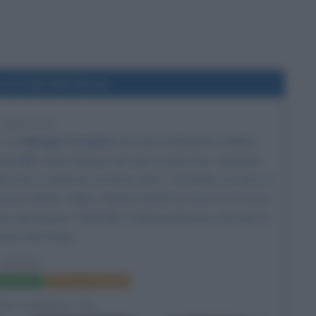
cita del film Seven
1 ANNI FA
, con
Morgan Freeman
nel ruolo di detective William
vid Mills,
Kevin Spacey
nel ruolo di John Doe,
Gwyneth
 ruolo di capitano di polizia, John C. McGinley nel ruolo di
ratore Martin Talbot, Richard Schiff nel ruolo di avvocato
o del negozio "Wild Bill" e Michael Massee nel ruolo di
tario del locale.
SEVEN
a del film
Poster e locandina
FIE CORRELATE