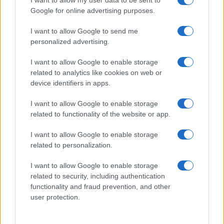
I want to allow my user data to be sent to
Google for online advertising purposes.
I want to allow Google to send me
personalized advertising.
I want to allow Google to enable storage
related to analytics like cookies on web or
Biografie
Approfondimenti
device identifiers in apps.
Biografie di oggi
Mappa del sito
Biografie più visitate
Ricorrenze
I want to allow Google to enable storage
Indice dei nomi
Onomastico
related to functionality of the website or app.
Foto di personaggi famosi
Che giorno era?
Categorie
Che giorno sarà?
I want to allow Google to enable storage
Temi
Cultura
related to personalization.
Servizi
I want to allow Google to enable storage
Pubblica la tua biografia
related to security, including authentication
functionality and fraud prevention, and other
Privacy Policy
user protection.
Cookie Policy
Preferenze Privacy
Contatti