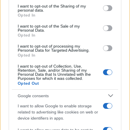
on the IAB’s List of Downstream Participants that may further
I want to opt-out of the Sharing of my
disclose it to other third parties.
personal data.
Opted In
Please note that this website/app uses one or more Google
RICEVI GLI AGGIORNAMENTI
services and may gather and store information including but
I want to opt-out of the Sale of my
Personal Data.
not limited to your visit or usage behaviour. You may click to
Opted In
grant or deny consent to Google and its third-party tags to
Inserisci la tua migliore e-mail
use your data for below specified purposes in below Google
I want to opt-out of processing my
consent section.
Personal Data for Targeted Advertising.
E-mail
Opted In
OK
I want to opt-out of Collection, Use,
Retention, Sale, and/or Sharing of my
Personal Data that Is Unrelated with the
Purposes for which it was collected.
Opted Out
Google consents
I want to allow Google to enable storage
related to advertising like cookies on web or
device identifiers in apps.