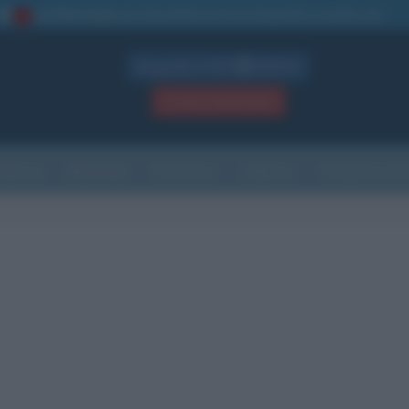
La TUA storia
: perché pubblicare la tua biografia su questo sito
1
Biografie in PDF
GRATIS
ACCEDI / REGISTRATI
Indice
Newsletter
Ricorrenze
Cultura
Che giorno sarà