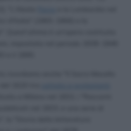
2), "L'Abate
Parini
e la Lombardia nel
ici d'Italia" (1865-1866) e la
. Quest'ultima è un'opera costituita
tomi, impostata nel periodo 1838-1846
3 e il 1890.
ntù ricordiamo anche "Il Sacro Macello
e del 1620 tra
cattolici e protestanti
icato a Milano nel 1832, i "Racconti
pubblicati nel 1833, e una serie di
", la "Storia della letteratura
re e i carbonari" del 1878.