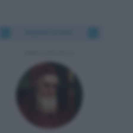
Biografie correlate
PAPA GIULIO II