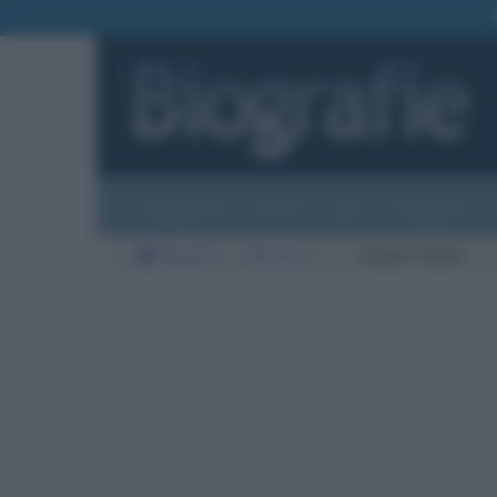
Biografie
Foto
Temi
Categorie
Biografie
Letteratura
C
Cesare Cantù