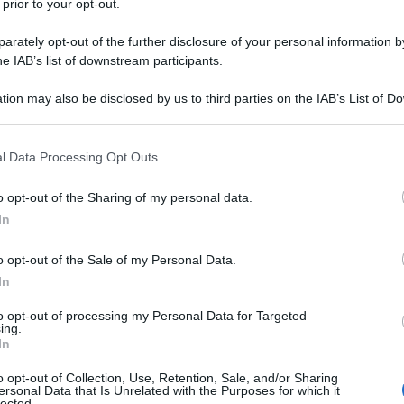
 prior to your opt-out.
ombarda del secolo XVII.
rately opt-out of the further disclosure of your personal information by
he IAB’s list of downstream participants.
ommento ai
Promessi Sposi
". L'anno
tion may also be disclosed by us to third parties on the IAB’s List of 
iberamente le sue idee anti-
 that may further disclose it to other third parties.
r parte della Giovane Italia e
 that this website/app uses one or more Google services and may gath
l Data Processing Opt Outs
including but not limited to your visit or usage behaviour. You may click 
833, fino all'11 ottobre del 1834 è
 to Google and its third-party tags to use your data for below specifi
o opt-out of the Sharing of my personal data.
ogle consent section.
oncreto programma di riforme
In
o opt-out of the Sale of my Personal Data.
In
onsistenti, ma questi accadimenti
to opt-out of processing my Personal Data for Targeted
ing.
fessione dell'insegnamento: il
In
o opt-out of Collection, Use, Retention, Sale, and/or Sharing
tù una pensione ma decreta: "...
che
ersonal Data that Is Unrelated with the Purposes for which it
lected.