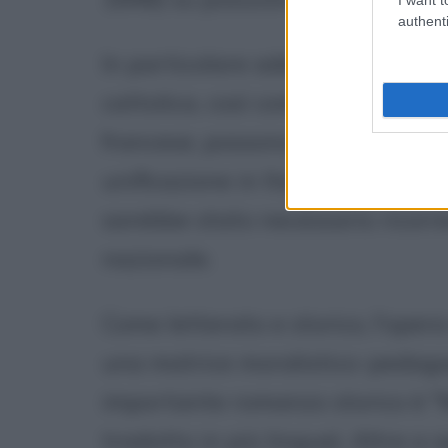
authenti
In particolare aderisce alla tes
cattolica, così come i principi del
francese, possono costituire la c
unificazione in Italia. Secondo 
sarebbe stato necessario ricorrer
nazionale.
Come letterato e storico, l'oper
una matrice moralistico-pedagog
importante romanzo storico è "
tradotto in più lingue). Altre a 