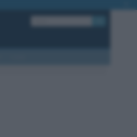
OK
?
Contatti