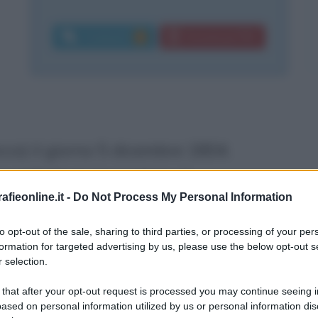
Commenti:
Download PDF
1
co) il giorno 5 dicembre 1804.
o il Collegio barnabita di
fieonline.it -
Do Not Process My Personal Information
(1821) ottiene il posto di supplente di
e resterà sino al 1827.
to opt-out of the sale, sharing to third parties, or processing of your per
formation for targeted advertising by us, please use the below opt-out s
 selection.
sarà a Como, poi a Milano, dove
 that after your opt-out request is processed you may continue seeing i
dro a lui caro. Nel 1832 pubblica il
ased on personal information utilized by us or personal information dis