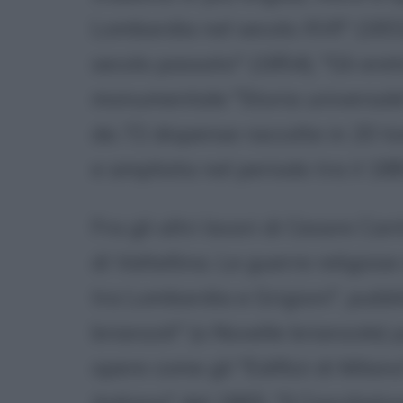
Lombardia nel secolo XVII" (183
secolo passato" (1854), "Gli eret
monumentale "Storia universale"
da 72 dispense raccolte in 20 
e ampliata nel periodo tra il 188
Fra gli altri lavori di Cesare Ca
di Valtellina. Le guerre religios
tra Lombardia e Grigioni", pubbl
brianzoli" (o Novelle brianzole) 
opere come gli "Edifizii di Milano
italiana" del 1865, "Il Conciliato