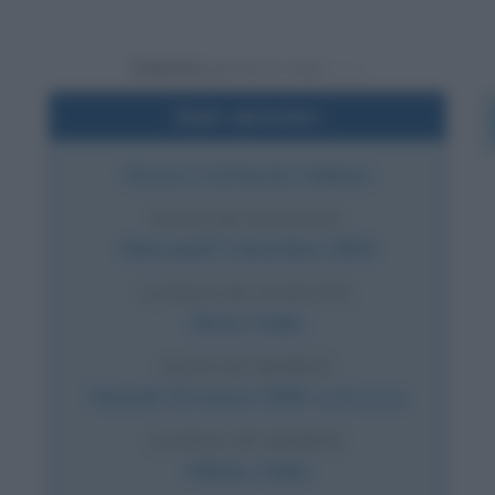
Powered by
Dati sintetici
Storico e letterato italiano
DATA DI NASCITA
Mercoledì
5 dicembre
1804
LUOGO DI NASCITA
Brivio
,
Italia
DATA DI MORTE
Venerdì
15 marzo
1895
(a 90 anni)
LUOGO DI MORTE
Milano
,
Italia