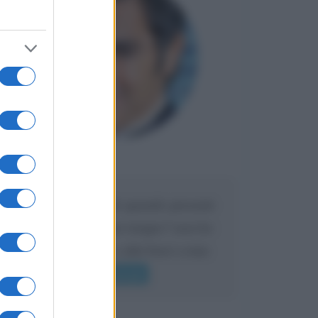
Maria
DA:
Caro Liorni perché quando presenti
l'eredità urli sempre troppo? non ho
mai sentito Mike o altri bravi come
lui gridare
Leggi di più