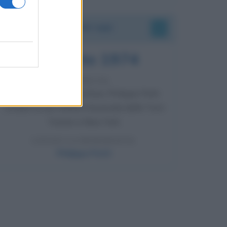
Accadde oggi
7 agosto 1974
52 ANNI FA
Camminando su una fune, Philippe Petit
compie la sua celebre traversata delle Twin
Towers a New York.
LEGGI LA BIOGRAFIA
Philippe Petit