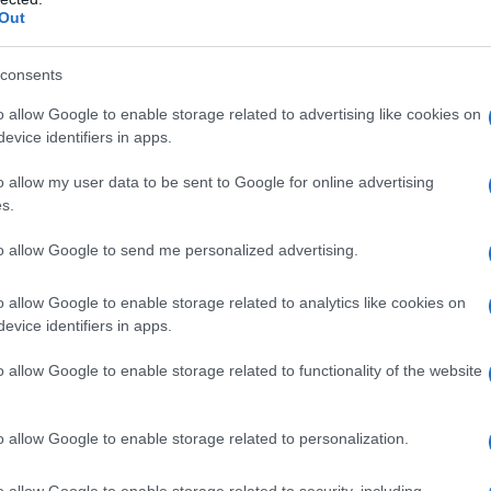
to in qualsiasi posto di pubblica
Out
consents
o allow Google to enable storage related to advertising like cookies on
 importanti riviste milanesi, tra
evice identifiers in apps.
 straniero" che si occupava
o allow my user data to be sent to Google for online advertising
s.
he e letterarie. Tra il 1836 e il
to allow Google to send me personalized advertising.
dedicati ai più piccoli.
o allow Google to enable storage related to analytics like cookies on
tà d'Italia dal 1861 al 1867, Cantù è
evice identifiers in apps.
storico lombardo.
o allow Google to enable storage related to functionality of the website
o allow Google to enable storage related to personalization.
si porterà in seguito (a partire dal
o allow Google to enable storage related to security, including