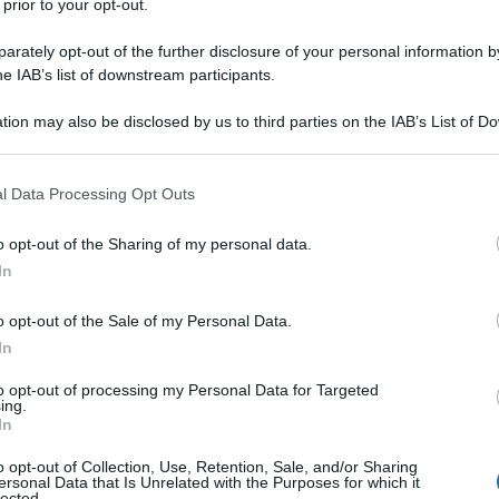
 prior to your opt-out.
lasse agiata; la madre Marie Cressé
rately opt-out of the further disclosure of your personal information by
ente dieci anni. Nel 1633 il padre si
he IAB’s list of downstream participants.
 Fleurette, morta poi tre anni più
tion may also be disclosed by us to third parties on the IAB’s List of 
 that may further disclose it to other third parties.
 that this website/app uses one or more Google services and may gath
l Data Processing Opt Outs
including but not limited to your visit or usage behaviour. You may click 
iste è quindi segnata da lutti ed
 to Google and its third-party tags to use your data for below specifi
o opt-out of the Sharing of my personal data.
ogle consent section.
olo in parte il fondo di tristezza del
In
materni nella sua futura opera
o opt-out of the Sale of my Personal Data.
o invece fondamentali la vivacità
In
 l'accanito lavoro oltre agli
to opt-out of processing my Personal Data for Targeted
ing.
In
lo sarebbe stato ogni giorno a contatto
o opt-out of Collection, Use, Retention, Sale, and/or Sharing
li da Louis Cressé, l nonno materno,
ersonal Data that Is Unrelated with the Purposes for which it
lected.