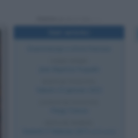
Powered by
Dati sintetici
Drammaturgo e attore francese
VERO NOME
Jean-Baptiste Poquelin
DATA DI NASCITA
Sabato
15 gennaio
1622
LUOGO DI NASCITA
Parigi
,
Francia
DATA DI MORTE
Venerdì
17 febbraio
1673
(a 51 anni)