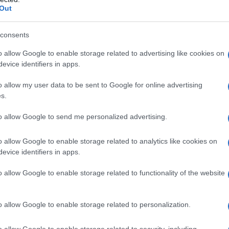
 de Bourgogne e al Pont Neuf, per
Out
ei comici italiani e alle tragedie dei
consents
o allow Google to enable storage related to advertising like cookies on
evice identifiers in apps.
gino di Halles, il vivace spirito del
o allow my user data to be sent to Google for online advertising
s.
 della varietà della realtà umana. La
to allow Google to send me personalized advertising.
i permette di frequentare scuole molto
e ai figli degli altri commercianti. Tra
o allow Google to enable storage related to analytics like cookies on
evice identifiers in apps.
tudi al Collège de Clermont, collegio di
o allow Google to enable storage related to functionality of the website
della capitale e frequentato da nobili e
osofia, il latino e impara ad avere una
o allow Google to enable storage related to personalization.
rica
.
o allow Google to enable storage related to security, including