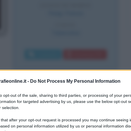
LUOGO DI MORTE
Parigi
,
Francia
CAUSA
Tubercolosi
Commenta
Download PDF
fieonline.it -
Do Not Process My Personal Information
ne per il palco
to opt-out of the sale, sharing to third parties, or processing of your per
rancese, il vero nome di Molière è
formation for targeted advertising by us, please use the below opt-out s
 selection.
 Parigi il 15 gennaio 1622 assumerà
 that after your opt-out request is processed you may continue seeing i
e anni. Il padre Jean era un
ased on personal information utilized by us or personal information dis