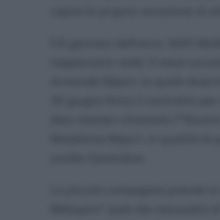
capire la propria vocazione di at
Il 6 gennaio dell'anno 1643 Moliè
tappezziere reale. Il mese succe
Armande Béjart, la quale diverr
30 giugno firma il contratto per
dieci membri chiamata l'"Illustr
Madeleine Béjart, in qualità di pr
sorella Geneviève.
La piccola compagnia prende in 
Métayers" (sala dei mezzadri) di 