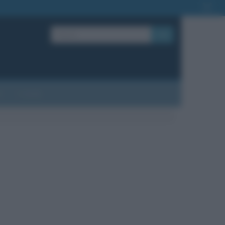
OK
?
Contatti