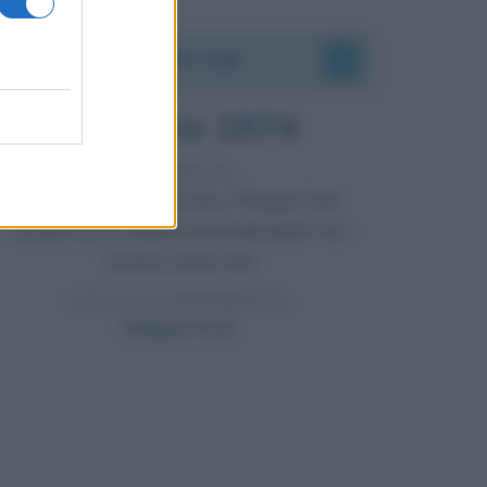
Accadde oggi
7 agosto 1974
52 ANNI FA
Camminando su una fune, Philippe Petit
compie la sua celebre traversata delle Twin
Towers a New York.
LEGGI LA BIOGRAFIA
Philippe Petit