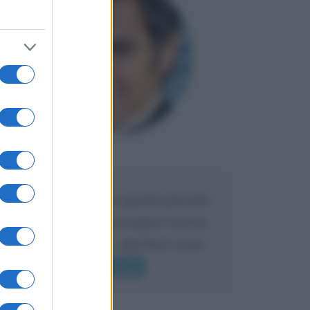
Maria
DA:
Caro Liorni perché quando presenti
l'eredità urli sempre troppo? non ho
mai sentito Mike o altri bravi come
lui gridare
Leggi di più