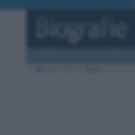
Biografie
Foto
Temi
Categorie
Biografie
Arte
M
Molière