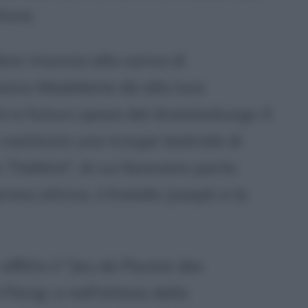
tore.
re rinuncia alla carica di
ssivo Madeleine dà alla luce
à in futuro sposa del drammaturgo. Il
 costituire una troupe teatrale di
e Théâtre", di cui facevano parte
ima attrice, il fratello Joseph e la
affitto il "Jeu de Paume des
Parigi, e nell'attesa della