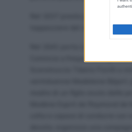
authenti
Nel 1637 presta giuramento come
tappezziere del re, prima di lui 
Nel 1641 porta a termine gli stud
Comincia a frequentare gli ambie
Scaramuccia Tiberio Fiorilli e in
ventiduenne Madeleine Béjart, gi
madre di un figlio avuto dalla p
Modène Esprit de Raymond de Mo
colta e capace di condurre con int
devota, organizza una compagnia