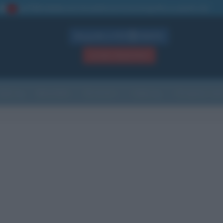
La TUA storia
: perché pubblicare la tua biografia su questo sito
1
Biografie in PDF
GRATIS
ACCEDI / REGISTRATI
Indice
Newsletter
Ricorrenze
Cultura
Che giorno sarà