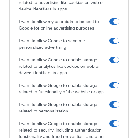
related to advertising like cookies on web or
device identifiers in apps.
I want to allow my user data to be sent to
Google for online advertising purposes.
I want to allow Google to send me
personalized advertising.
I want to allow Google to enable storage
related to analytics like cookies on web or
Biografie
Approfondimenti
device identifiers in apps.
Biografie di oggi
Mappa del sito
Biografie più visitate
Ricorrenze
I want to allow Google to enable storage
Indice dei nomi
Onomastico
related to functionality of the website or app.
Foto di personaggi famosi
Che giorno era?
Categorie
Che giorno sarà?
I want to allow Google to enable storage
Temi
Cultura
related to personalization.
Servizi
I want to allow Google to enable storage
Pubblica la tua biografia
related to security, including authentication
functionality and fraud prevention, and other
Privacy Policy