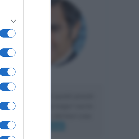
Maria
DA:
Caro Liorni perché quando presenti
l'eredità urli sempre troppo? non ho
mai sentito Mike o altri bravi come
lui gridare
Leggi di più