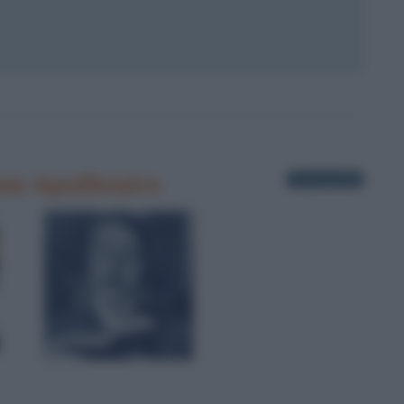
me Apollinaire
3 fotografie