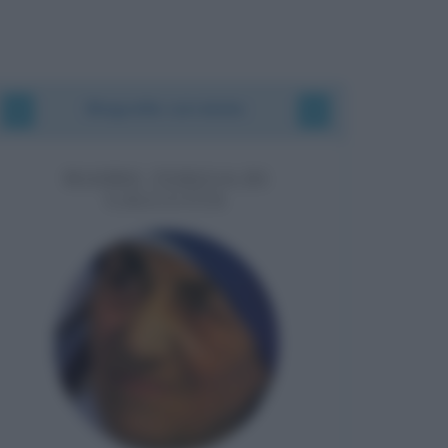
Biografie correlate
MADRE TERESA DI
CALCUTTA