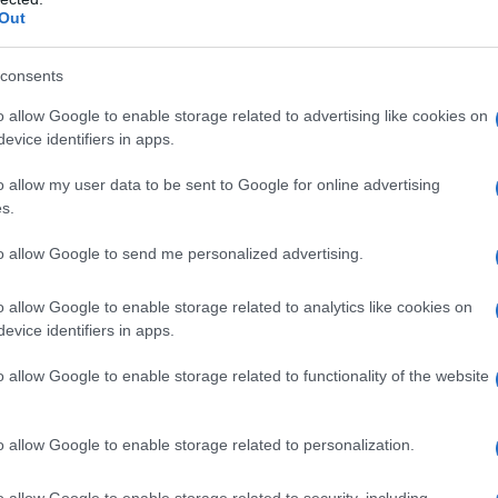
i considerata il capolavoro di
Out
dido "Calligrammi" (1918).
consents
o allow Google to enable storage related to advertising like cookies on
cordano "Il poeta assassinato" (1916),
evice identifiers in apps.
il mitico e l'autobiografico, ispirati
o allow my user data to be sent to Google for online advertising
s.
prima guerra mondiale
, e il dramma
to allow Google to send me personalized advertising.
o nel 1903 e pubblicato nel 1918),
la prima volta compare la definizione
o allow Google to enable storage related to analytics like cookies on
evice identifiers in apps.
o allow Google to enable storage related to functionality of the website
18.
o allow Google to enable storage related to personalization.
o allow Google to enable storage related to security, including