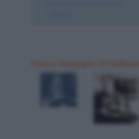
stagione senza i quali non posso vivere.
Apollinaire
Foto e immagini di Guillau