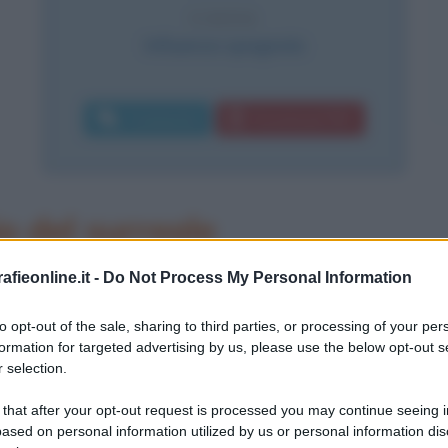
CAUSA
Influenza spagnola
Commenta
Download PDF
o del surreale
ire de Kostrowitsky, Guillaume
fieonline.it -
Do Not Process My Personal Information
gosto 1880. Figlio naturale di un
to opt-out of the sale, sharing to third parties, or processing of your per
formation for targeted advertising by us, please use the below opt-out s
a si trasferisce in Francia ancora
 selection.
gi, dove dal 1908 grazie al legame
 that after your opt-out request is processed you may continue seeing i
contatto con gli ambienti artistici
ased on personal information utilized by us or personal information dis