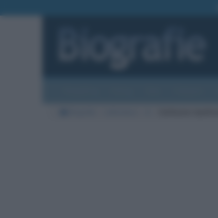
Biografie
Foto
Temi
Categorie
Biografie
Letteratura
A
Guillaume Apollin