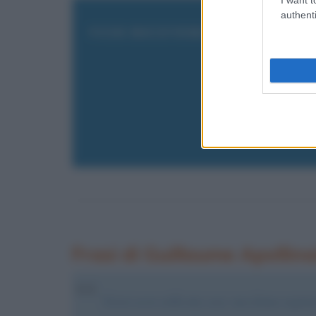
authenti
VUOI RICEVERE AGGIORNAME
Inserisci 
Frasi di Guillaume Apollina
Vorrei avere nella mia casa: una donna ragionevol