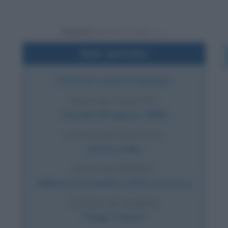
Powered by
Dati sintetici
Scrittore e poeta francese
DATA DI NASCITA
Giovedì
26 agosto
1880
LUOGO DI NASCITA
Roma
,
Italia
DATA DI MORTE
Sabato
9 novembre
1918
(a 38 anni)
LUOGO DI MORTE
Parigi
,
Francia