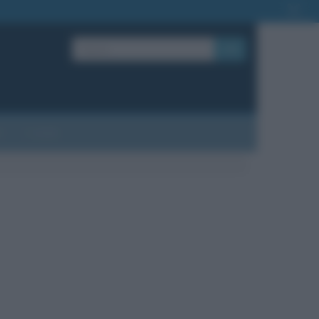
OK
?
Contatti