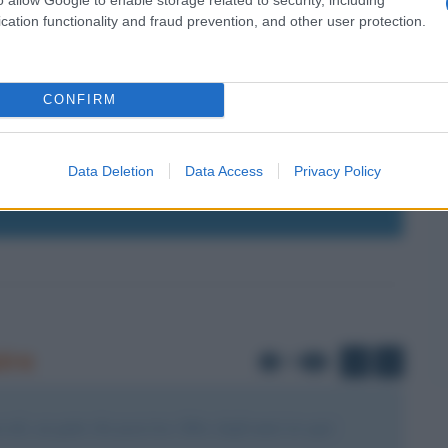
cation functionality and fraud prevention, and other user protection.
NTI SU GUILLAUME APOLLINAIRE ?
CONFIRM
la tua migliore e-mail
E-mail
Data Deletion
Data Access
Privacy Policy
OK
ire
di
1
10
e, un gatto che passi tra i libri, degli amici in ogni