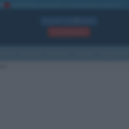
La TUA storia
: perché pubblicare la tua biografia su questo sito
1
Biografie in PDF
GRATIS
ACCEDI / REGISTRATI
Indice
Newsletter
Ricorrenze
Cultura
Che giorno sarà
aire