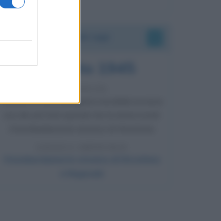
Accadde oggi
6 agosto 1945
81 ANNI FA
Durante la Seconda guerra mondiale avviene
uno dei più tristi episodi che la storia ricordi:
il bombardamento atomico di Hiroshima.
LEGGI L'ARTICOLO
Il bombardamento atomico di Hiroshima
e Nagasaki