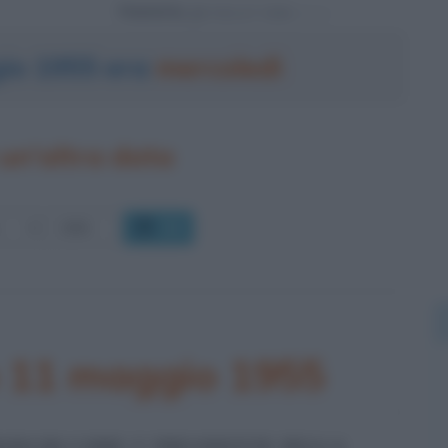
Powered by
gio 1955 era
mercoledì
un'altra data
OK
o 11 maggio 1955
RONCHI COME 3° PRESIDENTE DELLA