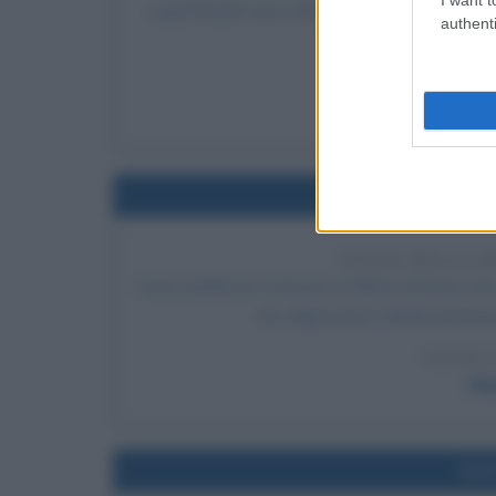
Luigi Einaudi viene eletto secondo Presidente 
authenti
dopo pr
LEGGI 
Lu
Nel
INIZIO DELLA 
Viene pubblicato l'articolo di Albert Einstein che
der allgemeinen Relativitätstheo
LEGGI 
Alb
Nel