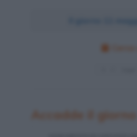
Il giorno 11 mag
Cerca 
Accadde il giorn
GIURAMENTO DI GIOVANNI G