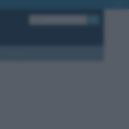
OK
?
Contatti