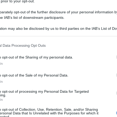
 prior to your opt-out.
rately opt-out of the further disclosure of your personal information by
l'anno 2016
he IAB’s list of downstream participants.
 SULLE UNIONI CIVILI IN ITALIA
tion may also be disclosed by us to third parties on the IAB’s List of 
 that may further disclose it to other third parties.
Ok definitivo della Camera del disegno di legge arriva con
 a un'importante estensione dei diritti su tale tema, 22
 that this website/app uses one or more Google services and may gath
l Data Processing Opt Outs
oluzione del Parlamento europeo.
including but not limited to your visit or usage behaviour. You may click 
 to Google and its third-party tags to use your data for below specifi
o opt-out of the Sharing of my personal data.
 L'ARTICOLO
ogle consent section.
In
i sui diritti
o opt-out of the Sale of my Personal Data.
In
l'anno 1997
to opt-out of processing my Personal Data for Targeted
ing.
In
A PARTE DEL SUPERCOMPUTER DEEP BLUE
chi della IBM, sconfigge di nuovo il campione del mondo
o opt-out of Collection, Use, Retention, Sale, and/or Sharing
ersonal Data that Is Unrelated with the Purposes for which it
ri Kasparov.
lected.