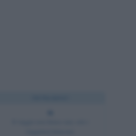
Chi l'ha detto?
Il viaggio non finisce mai, solo i
viaggiatori finiscono.