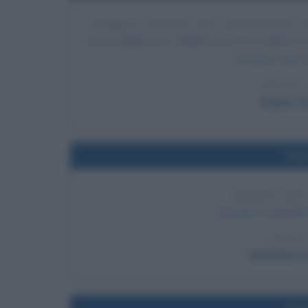
PUBBLICAZIONE DEL MANIFESTO 
Viene pubblicato il "Manifesto tecnico della let
fondatore del m
LEGGI 
Filippo 
Nel
SBARCO DEI
Giuseppe Garibaldi 
LEGGI
Spedizione d