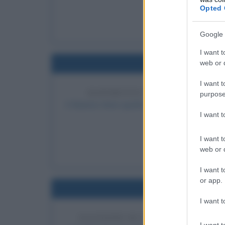
Opted 
LEGGI 
Gar
Google 
I want t
Nel
web or d
I want t
RAPIMENTO ISRAELIANO DEL
purpose
A Buenos Aires quattro agenti del Mossad rapi
I want 
usava il falso 
LEGGI 
I want t
Ado
web or d
I want t
or app.
Nel
I want t
ELEZIONE DI LUIGI EINAUDI C
I want t