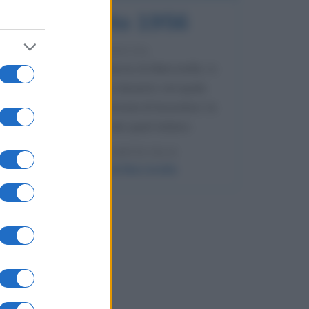
8 agosto 1956
70 ANNI FA
Nella miniera di carbone di Marcinelle, in
Belgio, avviene un disastro nel quale
perdono la vita centinaia di lavoratori, la
maggior parte dei quali italiani.
LEGGI L'ARTICOLO
Il disastro di Marcinelle