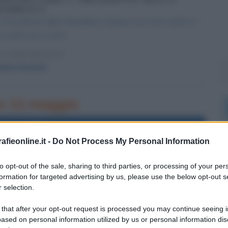
PUBBLICA
residente della Repubblica Italiana; era stato eletto il
con 658 voti su 833.
LA BIOGRAFIA
anni Gronchi
rno 11 maggio
l'anno 1970
fieonline.it -
Do Not Process My Personal Information
 D'UOMO, DI ANTONELLO DA MESSINA
to opt-out of the sale, sharing to third parties, or processing of your per
na, viene trafugata a Pavia. Verrà ritrovato e restituito
formation for targeted advertising by us, please use the below opt-out s
 anni più tardi.
 selection.
 L'ARTICOLO
 that after your opt-out request is processed you may continue seeing i
), analisi dell'opera di Antonello da Messina
ased on personal information utilized by us or personal information dis