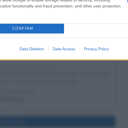
della Repubblica italiana con 518 voti su 872; il giorno
cation functionality and fraud prevention, and other user protection.
esta giuramento.
LA BIOGRAFIA
igi Einaudi
CONFIRM
Data Deletion
Data Access
Privacy Policy
l'anno 1916
RELATIVITÀ GENERALE
 sancisce l'inizio della relatività generale: "Die Grundlage
rie" (La base della relatività generale).
LA BIOGRAFIA
ert Einstein
l'anno 1912