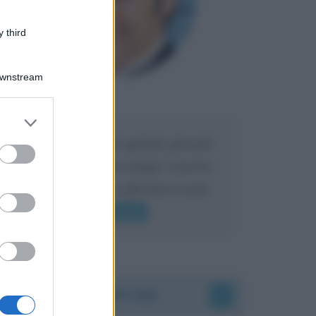
 third
Downstream
Maria
DA:
er and store
to grant or
Caro Liorni perché quando presenti
ed purposes
l'eredità urli sempre troppo? non ho
mai sentito Mike o altri bravi come
lui gridare
Leggi di più
Accadde oggi