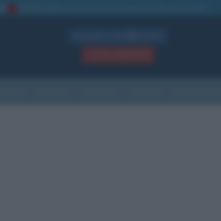
La TUA storia
: perché pubblicare la tua biografia su questo sito
1
Biografie in PDF
GRATIS
ACCEDI / REGISTRATI
Indice
Newsletter
Ricorrenze
Cultura
Che giorno sarà