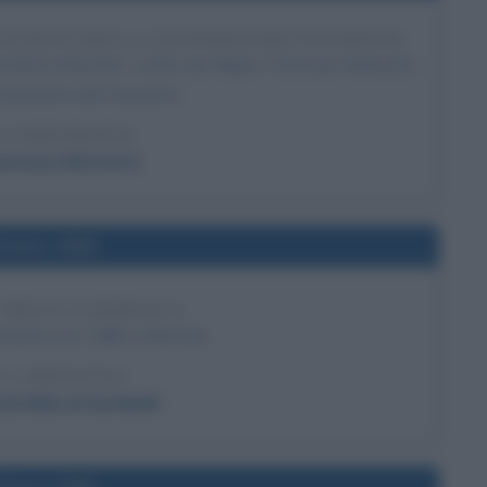
TECNICO DELLA LETTERATURA FUTURISTA
teratura futurista", scritto da Filippo Tommaso Marinetti,
ovimento del Futurismo.
LA BIOGRAFIA
Tommaso Marinetti
l'anno 1860
 MILLE A MARSALA
sbarca con i Mille a Marsala.
 L'ARTICOLO
ei Mille di Garibaldi