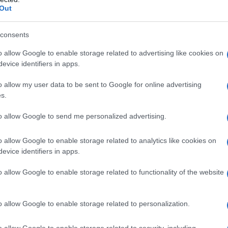
Out
LA BIOGRAFIA
ri Kasparov
consents
o allow Google to enable storage related to advertising like cookies on
l'anno 1960
evice identifiers in apps.
o allow my user data to be sent to Google for online advertising
 GERARCA NAZISTA ADOLF EICHMANN
s.
scono il gerarca nazista fuggitivo Adolf Eichmann, che
to allow Google to send me personalized advertising.
nome di Ricardo Klement.
LA BIOGRAFIA
o allow Google to enable storage related to analytics like cookies on
lf Eichmann
evice identifiers in apps.
o allow Google to enable storage related to functionality of the website
l'anno 1948
o allow Google to enable storage related to personalization.
OME 2° PRESIDENTE DELLA REPUBBLICA
o allow Google to enable storage related to security, including