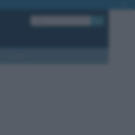
OK
?
Contatti