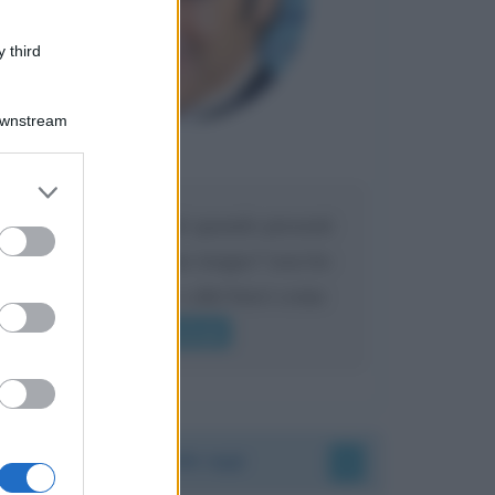
 third
Downstream
Maria
DA:
er and store
to grant or
Caro Liorni perché quando presenti
ed purposes
l'eredità urli sempre troppo? non ho
mai sentito Mike o altri bravi come
lui gridare
Leggi di più
Accadde oggi