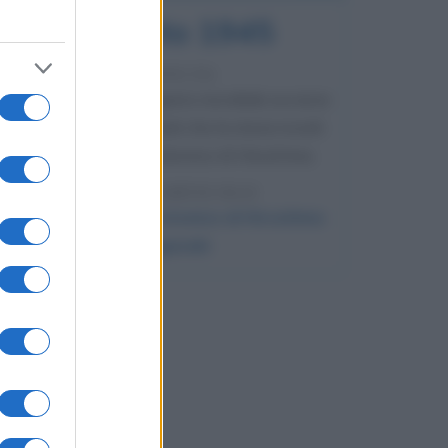
6 agosto 1945
81 ANNI FA
Durante la Seconda guerra mondiale avviene
uno dei più tristi episodi che la storia ricordi:
il bombardamento atomico di Hiroshima.
LEGGI L'ARTICOLO
Il bombardamento atomico di Hiroshima
e Nagasaki