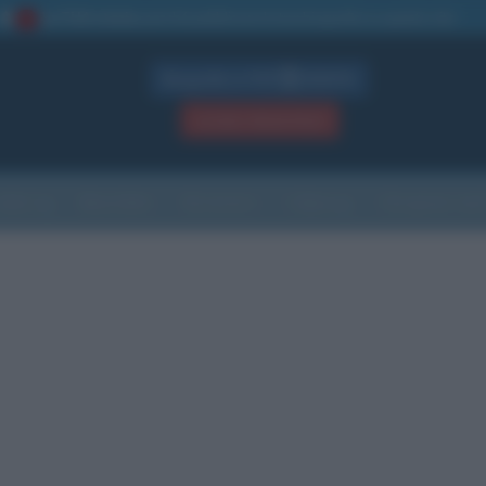
La TUA storia
: perché pubblicare la tua biografia su questo sito
1
Biografie in PDF
GRATIS
ACCEDI / REGISTRATI
Indice
Newsletter
Ricorrenze
Cultura
Che giorno sarà