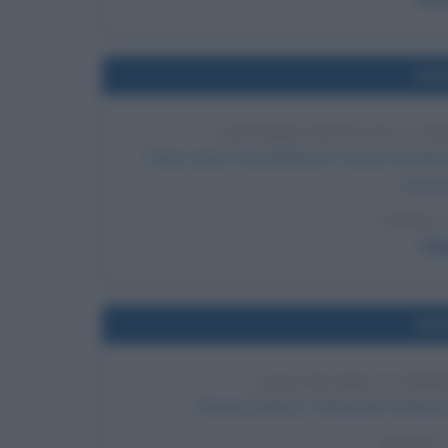
Nel
LETTERA ENCICLICA COGN
Papa Leone XIII pubblica la Lettera Enciclica C
Diocesi
LEGGI 
Pap
Nel
NASCITA DELLA ORI
Thomas Edison e Alexander Graham B
LEGGI 