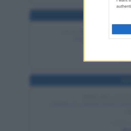
authenti
Nel
DAVID BEN-GURION DIVEN
Prime elezioni in Israele. Da
LEGGI 
Davi
Nel
PRIMA DELL'ELET
A Dresda va in scena per la prima volta l
Ho
LEGGI 
Ric