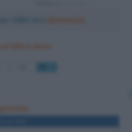
Powered by
aio 1981 era
domenica
un'altra data
OK
 gennaio
l'anno 1890