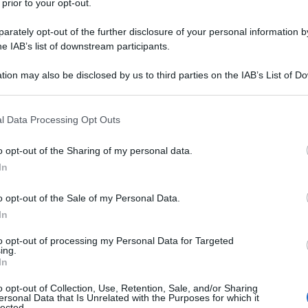
 prior to your opt-out.
 CANZONE WE ARE THE WORLD
rately opt-out of the further disclosure of your personal information by
he IAB’s list of downstream participants.
ata la canzone We Are the World. E' firmata da Michael
ie, e prodotta da Quincy Jones.
tion may also be disclosed by us to third parties on the IAB’s List of 
 that may further disclose it to other third parties.
LA BIOGRAFIA
incy Jones
 that this website/app uses one or more Google services and may gath
l Data Processing Opt Outs
including but not limited to your visit or usage behaviour. You may click 
 to Google and its third-party tags to use your data for below specifi
o opt-out of the Sharing of my personal data.
ogle consent section.
l'anno 1983
In
o opt-out of the Sale of my Personal Data.
CIO MONTALTO SU ORDINE DI TOTÒ RIINA
In
uto Procuratore di Trapani Giangiacomo Ciaccio Montalto.
to opt-out of processing my Personal Data for Targeted
LA BIOGRAFIA
ing.
otò Riina
In
o opt-out of Collection, Use, Retention, Sale, and/or Sharing
ersonal Data that Is Unrelated with the Purposes for which it
lected.