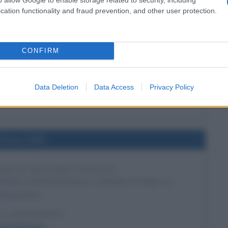
cation functionality and fraud prevention, and other user protection.
l'anno 1949
CONFIRM
TA PRIMO MINISTRO ISRAELIANO
vid Ben-Gurion diventa Primo ministro.
Data Deletion
Data Access
Privacy Policy
LA BIOGRAFIA
d Ben Gurion
l'anno 1909
TRA DI RICHARD STRAUSS
'Elettra di Richard Strauss su libretto di Hugo von
fmannsthal.
LA BIOGRAFIA
hard Strauss