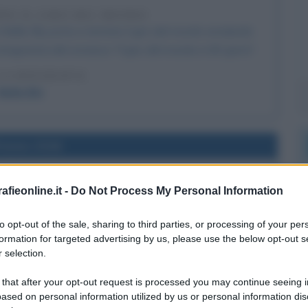
PIE IL GIRO DEL MONDO
a Nellie Bly porta a termine il giro del mondo emulando
otagonista del romanzo "Il giro del mondo in 80 giorni".
LA BIOGRAFIA
Nellie Bly
l'anno 2016
DI GIULIO REGENI
fieonline.it -
Do Not Process My Personal Information
mparsa di Giulio Regeni.
to opt-out of the sale, sharing to third parties, or processing of your per
LA BIOGRAFIA
formation for targeted advertising by us, please use the below opt-out s
ulio Regeni
 selection.
 that after your opt-out request is processed you may continue seeing i
ased on personal information utilized by us or personal information dis
l'anno 1985