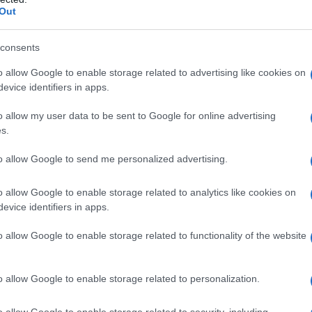
l'anno 1971
Out
STOLO PER CHARLES MANSON
consents
miglia", vengono riconosciuti colpevoli di omicidio e
o allow Google to enable storage related to advertising like cookies on
ti all'ergastolo.
evice identifiers in apps.
LA BIOGRAFIA
o allow my user data to be sent to Google for online advertising
rles Manson
s.
to allow Google to send me personalized advertising.
l'anno 1959
o allow Google to enable storage related to analytics like cookies on
evice identifiers in apps.
O II VIENE INDETTO DA PAPA GIOVANNI
XXIII
o allow Google to enable storage related to functionality of the website
 il Concilio Ecumenico Vaticano II.
 L'ARTICOLO
o allow Google to enable storage related to personalization.
ilio Vaticano II
o allow Google to enable storage related to security, including