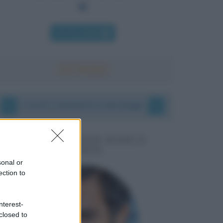
Chi l'ha detto
I vostri commenti e messaggi
MESSAGGI PER MARCO
LIORNI
sonal or
ection to
nterest-
closed to