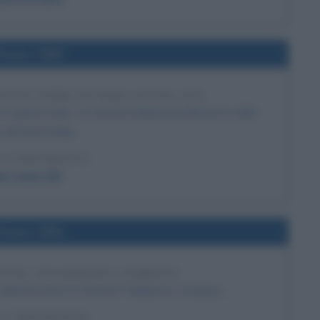
l'anno 1882
ITA NOBIS DI PAPA LEONE XIII
ognita nobis, sui dissidi intellettuali all'interno delle
 del Nord Italia.
LA BIOGRAFIA
a Leone XIII
l'anno 1881
ENTAL TELEPHONE COMPANY
ell formano la Oriental Telephone Company.
LA BIOGRAFIA