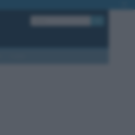
OK
?
Contatti