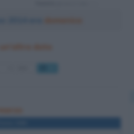
Powered by
zo 2014 era
domenica
un'altra data
OK
 marzo
l'anno 1995