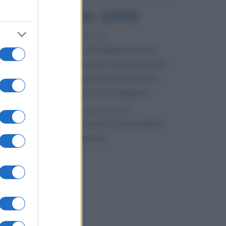
9 agosto 1945
81 ANNI FA
Dopo l'attacco alla città giapponese di
Hiroshima avvenuto tre giorni prima, gli Stati
Uniti sganciano un'altra bomba atomica
radendo al suolo la città di Nagasaki.
LEGGI L'ARTICOLO
Il bombardamento atomico di Hiroshima
e Nagasaki