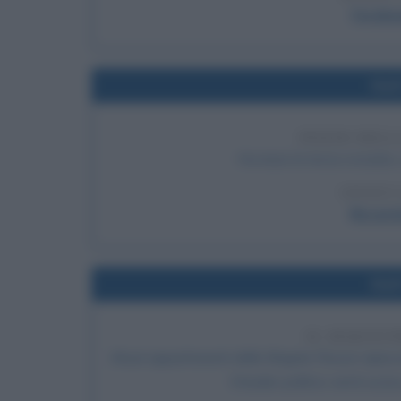
Ferdin
Nel
INIZIO DEL
Ha inizio la terza crociata
LEGGI 
Riccard
Nel
IL SEQUES
Alcuni appartenenti delle Brigate Rosse rapisc
il leader politico verrà ucc