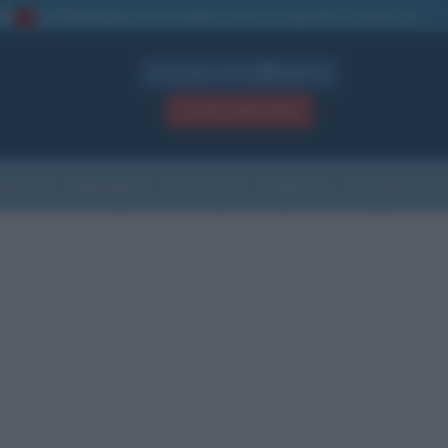
La TUA storia
: perché pubblicare la tua biografia su questo sito
1
Biografie in PDF
GRATIS
ACCEDI / REGISTRATI
Indice
Newsletter
Ricorrenze
Cultura
Che giorno sarà