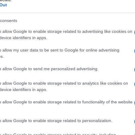
LA BIOGRAFIA
Out
dolf Hitler
consents
l'anno 1926
o allow Google to enable storage related to advertising like cookies on
evice identifiers in apps.
'ASSASSINIO DI GIACOMO MATTEOTTI
o allow my user data to be sent to Google for online advertising
'assassinio di Giacomo Matteotti.
s.
LA BIOGRAFIA
to allow Google to send me personalized advertising.
mo Matteotti
o allow Google to enable storage related to analytics like cookies on
evice identifiers in apps.
l'anno 1898
o allow Google to enable storage related to functionality of the website
A DELLA FIGC
o allow Google to enable storage related to personalization.
C, Federazione Italiana Giuoco Calcio.
 L'ARTICOLO
o allow Google to enable storage related to security, including