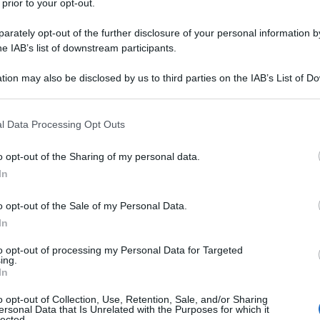
 prior to your opt-out.
rately opt-out of the further disclosure of your personal information by
l'anno 1942
he IAB’s list of downstream participants.
tion may also be disclosed by us to third parties on the IAB’s List of 
OVO CODICE CIVILE ITALIANO
 that may further disclose it to other third parties.
marzo 1942-XX n.262 il testo del nuovo codice civile
italiano.
 that this website/app uses one or more Google services and may gath
l Data Processing Opt Outs
including but not limited to your visit or usage behaviour. You may click 
 L'ARTICOLO
 to Google and its third-party tags to use your data for below specifi
o opt-out of the Sharing of my personal data.
i sulle leggi
ogle consent section.
In
o opt-out of the Sale of my Personal Data.
l'anno 1935
In
to opt-out of processing my Personal Data for Targeted
DELLA WEHRMACHT
ing.
In
 Hitler ordina il riarmo della Germania: nasce così la
ehrmacht.
o opt-out of Collection, Use, Retention, Sale, and/or Sharing
ersonal Data that Is Unrelated with the Purposes for which it
lected.