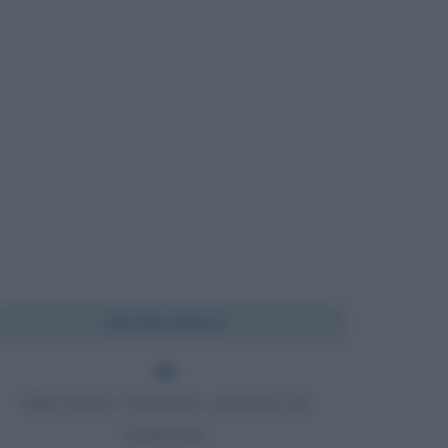
Chi l'ha detto?
Ogni nostra cognizione, principia dai
sentimenti.