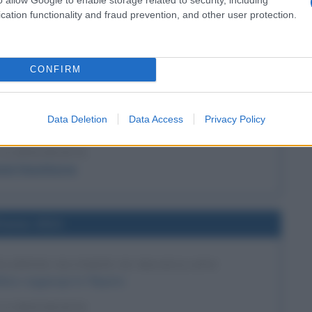
si sul calcio
cation functionality and fraud prevention, and other user protection.
l'anno 1850
CONFIRM
 'LA LETTERA SCARLATTA'
Data Deletion
Data Access
Privacy Policy
ubblica 'La lettera scarlatta'.
LA BIOGRAFIA
iel Hawthorne
l'anno 1521
LIPPINE DA PARTE DI MAGELLANO
ano raggiunge le Filippine.
LA BIOGRAFIA