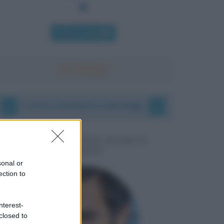
Chi l'ha detto
I vostri commenti e messaggi
MESSAGGI PER MARCO
LIORNI
sonal or
ection to
nterest-
closed to