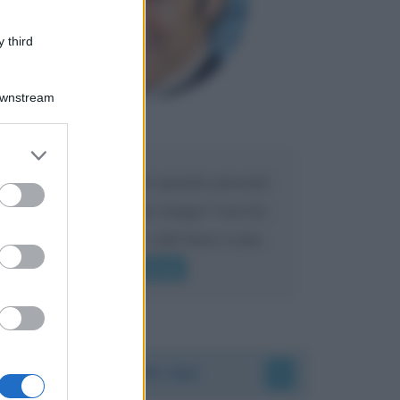
 third
Downstream
Maria
DA:
er and store
to grant or
Caro Liorni perché quando presenti
ed purposes
l'eredità urli sempre troppo? non ho
mai sentito Mike o altri bravi come
lui gridare
Leggi di più
Accadde oggi