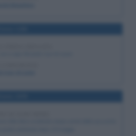
ando Magellano
l'anno 1190
LA TERZA CROCIATA
, con a capo Riccardo Cuor di Leone.
LA BIOGRAFIA
o Cuor di Leone
l'anno 1978
TRO DI ALDO MORO
ono Aldo Moro uccidendo cinque uomini della sua scorta:
iso poche settimane dopo, il 9 maggio.