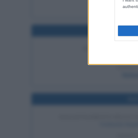
Fra
authenti
Nel
PUBBLICAZIONE DE
Nathaniel Hawthorne p
LEGGI 
Nathan
Nel
RAGGIUNGIMENTO DELLE FI
Ferdinando Magell
LEGGI 