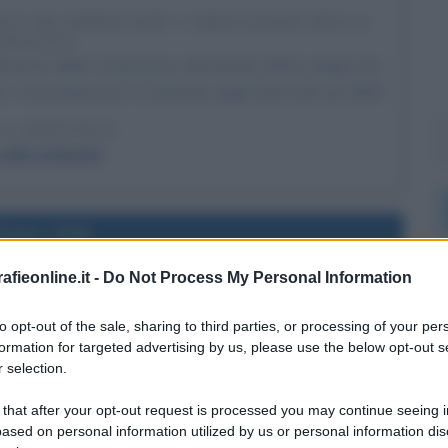
TATO AD APPROVARE L'ABOLIZIONE DELLA
CHIAVITÙ
damento della Costituzione, divenendo l'ultimo degli stati
tù. L'emendamento fu adottato dagli Stati Uniti nel 1865.
 L'ARTICOLO
sulla schiavitù
l'anno 1946
fieonline.it -
Do Not Process My Personal Information
ENDUM CHE PORTERÀ ALLA NASCITA DELLA
PUBBLICA
to opt-out of the sale, sharing to third parties, or processing of your per
enenziale n°98 con cui viene indetto il referendum che
formation for targeted advertising by us, please use the below opt-out s
a della Repubblica Italiana.
 selection.
LA BIOGRAFIA
 that after your opt-out request is processed you may continue seeing i
o II di Savoia
ased on personal information utilized by us or personal information dis