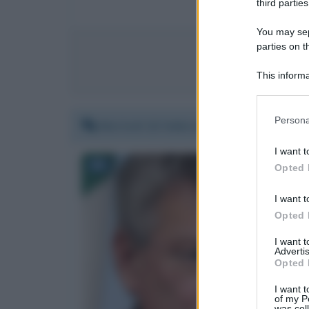
third parties
You may sepa
parties on t
Invia mes
This informa
Participants
Please note
Persona
Martedì 16 febbraio 2021 20:25:50
information 
deny consent
I want t
in below Go
Opted 
I want t
Opted 
I want 
Advertis
Opted 
I want t
of my P
was col