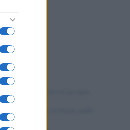
arriva perche ' in alcuni casi inps rigetta
nte mi ha diminuito le ore lavorate e quindi
mia busta paga ordinaria