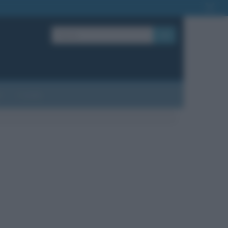
OK
?
Contatti