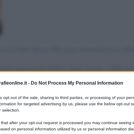
da San Salvo Marina (CH), una piccola località di circa 2000 
cendo degli incontri) bambini, ragazzi, giovani, e adulti, divisi
stiamo realizzando un videoclip con la tua canzone"Comunque an
fieonline.it -
Do Not Process My Personal Information
ro per dargli a loro un incoraggiamento visto che la canzone è
to opt-out of the sale, sharing to third parties, or processing of your per
formation for targeted advertising by us, please use the below opt-out s
che l'hanno scelta loro la canzone, mi faceva piacere fargli qu
 selection.
i online la sera alle 21. Per il giorno siamo a tua disposizion
 that after your opt-out request is processed you may continue seeing i
e trovi il tempo per questi tuoi fans, un abbraccio.
ased on personal information utilized by us or personal information dis