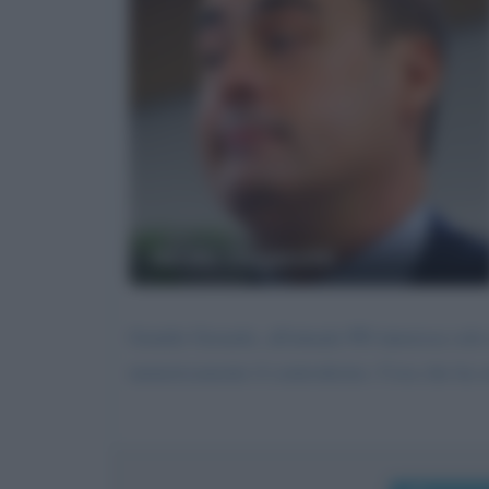
Nicola Zingaretti
Gentile Gerardo, all'attuale PD interessa solo 
numericamente il centrodestra. Cosa che ha av