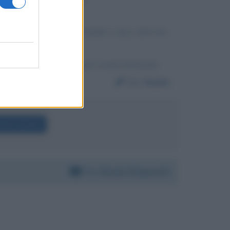
llo che vuole. mettermi anche a cig a zero ore
vo appena si potra' sara' essere licenziati
Da:
Giulia
izio Landini
Per:
Nicola Zingaretti