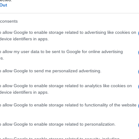
Out
consents
o allow Google to enable storage related to advertising like cookies on
evice identifiers in apps.
o allow my user data to be sent to Google for online advertising
s.
ntinua a parlare di cig come aiuto ai lavoratori.
to allow Google to send me personalized advertising.
o allow Google to enable storage related to analytics like cookies on
evice identifiers in apps.
nte da inps arriva dopo 2 mesi e mezzo. 3 mesi mediamente. se 
o allow Google to enable storage related to functionality of the website
liamo manco di 4 euro netti l'ora.
ienda mi ha messo subito in cig a marzo 2020 e progressivame
o allow Google to enable storage related to personalization.
sivamente a diminuire e siamo arrivati alla meta'quasi. della 
o allow Google to enable storage related to security, including