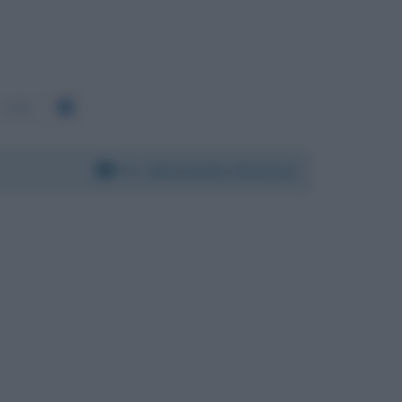
1451
Per:
Alessandra Amoroso