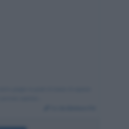
n nuovo gruppo in grado di tentare di arginare
 possono aspettare...
Da:
Ex Elettore Pd