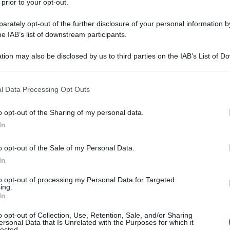
 prior to your opt-out.
rately opt-out of the further disclosure of your personal information by
he IAB’s list of downstream participants.
saggio
La biografia in PDF
Altri commenti per Ales
tion may also be disclosed by us to third parties on the IAB’s List of 
 that may further disclose it to other third parties.
 that this website/app uses one or more Google services and may gath
l Data Processing Opt Outs
including but not limited to your visit or usage behaviour. You may click 
 to Google and its third-party tags to use your data for below specifi
o opt-out of the Sharing of my personal data.
ogle consent section.
In
o opt-out of the Sale of my Personal Data.
In
to opt-out of processing my Personal Data for Targeted
ing.
In
o opt-out of Collection, Use, Retention, Sale, and/or Sharing
ersonal Data that Is Unrelated with the Purposes for which it
lected.