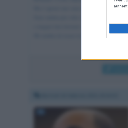
authenti
Ma e' questo uno stato di diritto?
Sono andata piu volte sia cisl che cgil senza 
e magare fare lavorare i colleghi grazie devo 
Mi sembra di essere in un tunnel senza uscita
Invia 
Martedì 16 febbraio 2021 20:24:53