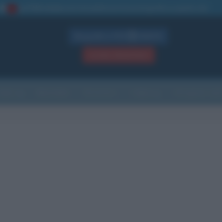
La TUA storia
: perché pubblicare la tua biografia su questo sito
1
Biografie in PDF
GRATIS
ACCEDI / REGISTRATI
Indice
Newsletter
Ricorrenze
Cultura
Che giorno sarà