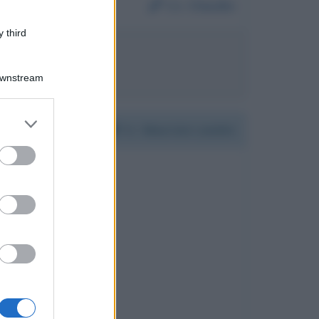
Da:
Claudio
 third
sandra Amoroso
Downstream
er and store
Per:
Maurizio Landini
to grant or
ed purposes