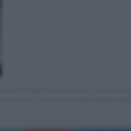
adottare i 5S (quelli incollati alla poltrona...) per formare u
uto inizio nel 2° governo Conte. I problemi dell'Italia intanto