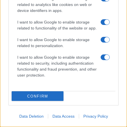
related to analytics like cookies on web or
device identifiers in apps.
I want to allow Google to enable storage
related to functionality of the website or app.
I want to allow Google to enable storage
related to personalization.
Biografie
Approfondimenti
I want to allow Google to enable storage
related to security, including authentication
Biografie di oggi
Mappa del sito
functionality and fraud prevention, and other
Biografie più visitate
Ricorrenze
user protection.
Indice dei nomi
Onomastico
Foto di personaggi famosi
Che giorno era?
Categorie
Che giorno sarà?
Temi
Cultura
CONFIRM
Servizi
Pubblica la tua biografia
Data Deletion
Data Access
Privacy Policy
Privacy Policy
Cookie Policy