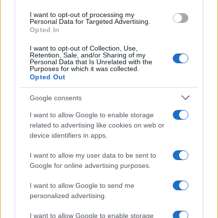
giugno, il suo avvocato difensivo
use your data for below specified purposes in below Google
I want to opt-out of processing my
consent section.
Personal Data for Targeted Advertising.
sostenne che Galois avesse detto "
A
Opted In
Luigi-Filippo, se tradisce
" ma le ultime
I want to opt-out of Collection, Use,
Retention, Sale, and/or Sharing of my
Personal Data that Is Unrelated with the
parole furono mascherate dal rumore.
Purposes for which it was collected.
Opted Out
Galois, piuttosto a sorpresa, poiché
Google consents
egli aveva essenzialmente ripetuto le
I want to allow Google to enable storage
minacce dal banco degli imputati, fu
related to advertising like cookies on web or
device identifiers in apps.
assolto.
I want to allow my user data to be sent to
Google for online advertising purposes.
Il 14 luglio fu il giorno della ricorrenza
I want to allow Google to send me
della presa della Bastiglia e Galois fu
personalized advertising.
di nuovo arrestato. Egli indossava
I want to allow Google to enable storage