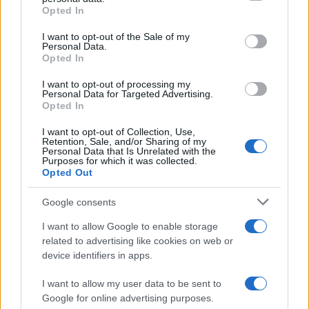
Opted In
Please note that this website/app uses one or more Google
RICEVI GLI AGGIORNAMENTI
services and may gather and store information including but
I want to opt-out of the Sale of my
Personal Data.
not limited to your visit or usage behaviour. You may click to
Opted In
grant or deny consent to Google and its third-party tags to
Inserisci la tua migliore e-mail
use your data for below specified purposes in below Google
I want to opt-out of processing my
consent section.
Personal Data for Targeted Advertising.
E-mail
Opted In
OK
I want to opt-out of Collection, Use,
Retention, Sale, and/or Sharing of my
Personal Data that Is Unrelated with the
Purposes for which it was collected.
Opted Out
Google consents
I want to allow Google to enable storage
related to advertising like cookies on web or
device identifiers in apps.
I want to allow my user data to be sent to
Google for online advertising purposes.