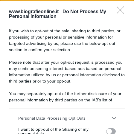
Accadde oggi
www.biografieonline.it -
Do Not Process My
Personal Information
7 agosto 1974
If you wish to opt-out of the sale, sharing to third parties, or
processing of your personal or sensitive information for
52 ANNI FA
targeted advertising by us, please use the below opt-out
Camminando su una fune, Philippe Petit compie la
section to confirm your selection.
sua celebre traversata delle Twin Towers a New
Please note that after your opt-out request is processed you
York.
may continue seeing interest-based ads based on personal
LEGGI LA BIOGRAFIA
information utilized by us or personal information disclosed to
Philippe Petit
third parties prior to your opt-out.
You may separately opt-out of the further disclosure of your
personal information by third parties on the IAB’s list of
downstream participants.
Personal Data Processing Opt Outs
This information may also be disclosed by us to third parties
on the IAB’s List of Downstream Participants that may further
I want to opt-out of the Sharing of my
disclose it to other third parties.
personal data.