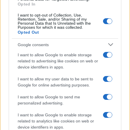
E-mail
Opted In
OK
I want to opt-out of Collection, Use,
Retention, Sale, and/or Sharing of my
Personal Data that Is Unrelated with the
Purposes for which it was collected.
Opted Out
Google consents
I want to allow Google to enable storage
related to advertising like cookies on web or
device identifiers in apps.
I want to allow my user data to be sent to
Google for online advertising purposes.
I want to allow Google to send me
personalized advertising.
I want to allow Google to enable storage
related to analytics like cookies on web or
Biografie
Approfondimenti
device identifiers in apps.