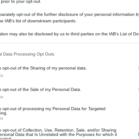
 prior to your opt-out.
rately opt-out of the further disclosure of your personal information by
one primaria nell'economicamente
he IAB’s list of downstream participants.
maturgo si iscrive poco più che
tion may also be disclosed by us to third parties on the IAB’s List of 
 that may further disclose it to other third parties.
le Arti di Cracovia, dove assimila la
 that this website/app uses one or more Google services and may gath
istiche di matrice simbolista e del
l Data Processing Opt Outs
including but not limited to your visit or usage behaviour. You may click 
 to Google and its third-party tags to use your data for below specifi
o opt-out of the Sharing of my personal data.
ogle consent section.
In
ue sempre espresso in più direzioni.
o opt-out of the Sale of my Personal Data.
In
diale
si ritrova a fabbricare
bambole
to opt-out of processing my Personal Data for Targeted
 Craig, suo insegnante in Accademia,
ing.
In
eatrale), ma è anche pittore e
o opt-out of Collection, Use, Retention, Sale, and/or Sharing
l Teatro Indipendente, una compagnia
ersonal Data that Is Unrelated with the Purposes for which it
lected.