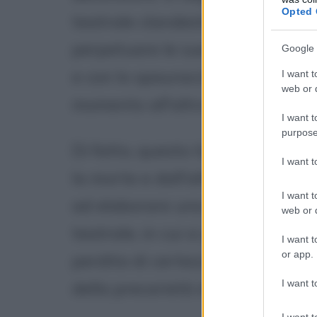
Opted 
teatrale clandestina che raccogl
perpetuare le sue rappresentazio
Google 
e con lo spauracchio di vedersi
I want t
web or d
momento all'altro.
I want t
purpose
Di fatto, questo tipo di esperien
I want 
la morte e dall'altro con la para
I want t
ad elaborare una visione del tu
web or d
teatrale, in cui si percepisce di
I want t
or app.
perdita di certezze tipica del No
I want t
della precarietà della vita).
I want t