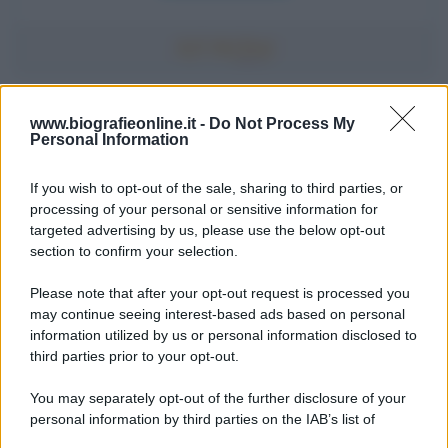
Accadde oggi
www.biografieonline.it -
Do Not Process My
Personal Information
7 agosto 1974
If you wish to opt-out of the sale, sharing to third parties, or
processing of your personal or sensitive information for
52 ANNI FA
targeted advertising by us, please use the below opt-out
Camminando su una fune, Philippe Petit compie la
section to confirm your selection.
sua celebre traversata delle Twin Towers a New
Please note that after your opt-out request is processed you
York.
may continue seeing interest-based ads based on personal
LEGGI LA BIOGRAFIA
information utilized by us or personal information disclosed to
Philippe Petit
third parties prior to your opt-out.
You may separately opt-out of the further disclosure of your
personal information by third parties on the IAB’s list of
downstream participants.