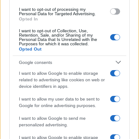
use your data for below specified purposes in below Google
Il sapere diffuso
Averroè nasce a Cordova nel 1126,
I want to opt-out of processing my
consent section.
Personal Data for Targeted Advertising.
con il nome arabo di Abu I-Walid Muhammad Ibn
Opted In
Ahmad Muhammad Ibn Rush (che nel Medio Evo
diventerà dapprima Aven Roshd e poi Averroes), in una
I want to opt-out of Collection, Use,
Retention, Sale, and/or Sharing of my
famiglia di...
Personal Data that Is Unrelated with the
Purposes for which it was collected.
Opted Out
Leggi di più
Commenta
Download PDF
Google consents
I want to allow Google to enable storage
related to advertising like cookies on web or
device identifiers in apps.
15
16
17
18
19
20
21
22
I want to allow my user data to be sent to
23
24
25
Google for online advertising purposes.
I want to allow Google to send me
personalized advertising.
I want to allow Google to enable storage