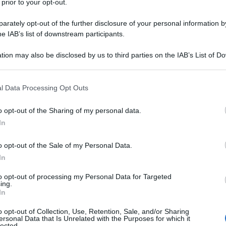
 prior to your opt-out.
ciuto con la madre Gloria ma senza il padre, nel 1999
 squadra di pallacanestro della St. Vincent-St. Mary High
rately opt-out of the further disclosure of your personal information by
a...
he IAB’s list of downstream participants.
tion may also be disclosed by us to third parties on the IAB’s List of 
Commenta
Download PDF
 that may further disclose it to other third parties.
 that this website/app uses one or more Google services and may gath
l Data Processing Opt Outs
including but not limited to your visit or usage behaviour. You may click 
 to Google and its third-party tags to use your data for below specifi
o opt-out of the Sharing of my personal data.
ogle consent section.
 PALTRINIERI
In
o opt-out of the Sale of my Personal Data.
In
ITALIANO, NUOTO
to opt-out of processing my Personal Data for Targeted
ing.
mbre
1994
In
altrinieri nasce il 5 settembre del 1994 a Carpi, in
o opt-out of Collection, Use, Retention, Sale, and/or Sharing
ersonal Data that Is Unrelated with the Purposes for which it
 Modena, figlio di Lorena, impiegata in un maglificio, e di
lected.