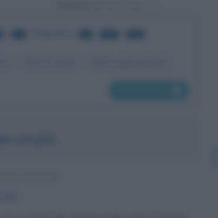
Powered by
di
•
Biografie
da
a
di
24
81
100
465
me
Data di nascita
Ultimo aggiornamento
pag. successiva
H LYLES
STATUNITENSE
1997
nasce a Gainesville (capoluogo della contea di Alachua),