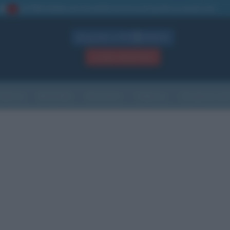
La TUA storia
: perché pubblicare la tua biografia su questo sito
1
Biografie in PDF
GRATIS
ACCEDI / REGISTRATI
Indice
Newsletter
Ricorrenze
Cultura
Che giorno sarà