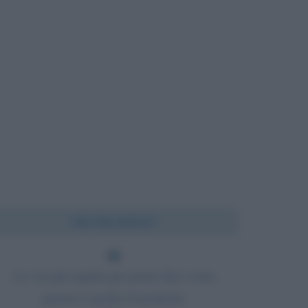
Chi l'ha detto?
La via più rapida per porre fine a una
guerra è quella di perderla.