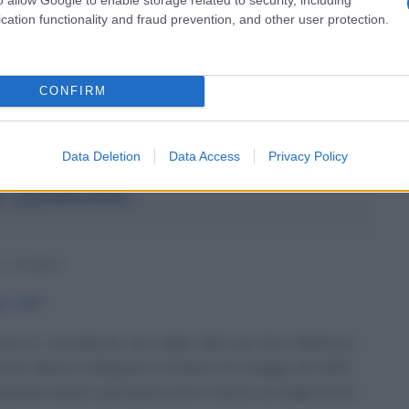
cation functionality and fraud prevention, and other user protection.
Commenta
Download PDF
CONFIRM
Data Deletion
Data Access
Privacy Policy
 DJOKOVIC
A SERBO
io
1987
vic è considerato uno degli atleti più forti dell'intera
ennis. Nasce a Belgrado, in Serbia, il 22 maggio del 1987.
 grande talento, già apprezzato e atteso sin dagli esordi