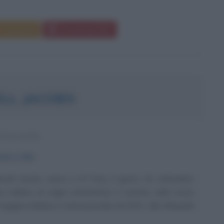
Commenta
Download PDF
LL JACOBS
ITALIANO
embre
1994
cell Jacobs nasce a El Paso il giorno 26 settembre
a italiano di origini statunitensi, è entrato nella storia
a leggera italiana e internazionale nel 2021, alle Olimpiadi