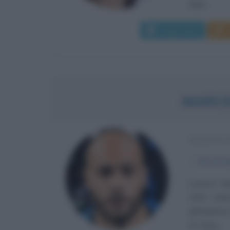
della...
Leggi di più
MARCE
ATLETA 
α
26 sett
Lamont Mar
1994. Atlet
dell'atletic
di Tokyo,...