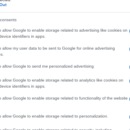
Out
re di una piscina a Novellara. Sin dai primi mesi di vita
consents
da messaggio
Download PDF
o allow Google to enable storage related to advertising like cookies on
evice identifiers in apps.
o allow my user data to be sent to Google for online advertising
s.
NE BILES
to allow Google to send me personalized advertising.
o allow Google to enable storage related to analytics like cookies on
evice identifiers in apps.
GINNASTA STATUNITENSE
o allow Google to enable storage related to functionality of the website
o
1997
anne Biles nasce il 14 marzo del 1997 a Columbus.
o allow Google to enable storage related to personalization.
in da piccola alla ginnastica artistica, con la forza della
 della volontà è riuscita a diventare l'atleta numero uno
o allow Google to enable storage related to security, including