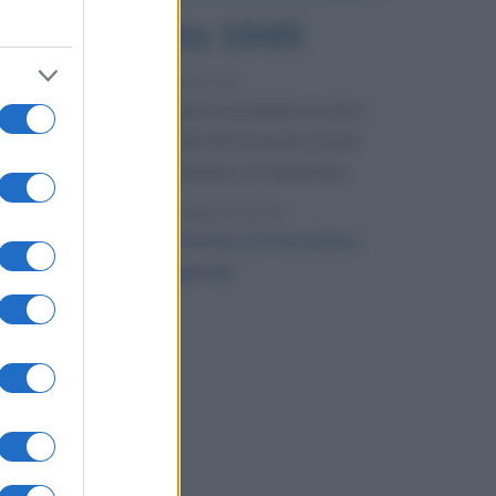
6 agosto 1945
81 ANNI FA
Durante la Seconda guerra mondiale avviene
uno dei più tristi episodi che la storia ricordi:
il bombardamento atomico di Hiroshima.
LEGGI L'ARTICOLO
Il bombardamento atomico di Hiroshima
e Nagasaki