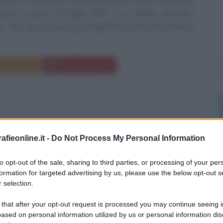
(USA), il giorno 18 luglio 1997. È un atleta, velocista,
. Tra i suoi successi più importanti e noti c'è la vittoria
Commenta
Download PDF
ON JAMES
fieonline.it -
Do Not Process My Personal Information
to opt-out of the sale, sharing to third parties, or processing of your per
RE DI BASKET STATUNITENSE
formation for targeted advertising by us, please use the below opt-out s
 selection.
mbre
1984
 that after your opt-out request is processed you may continue seeing i
mone James nasce il 30 dicembre del 1984 ad Akron, in
ased on personal information utilized by us or personal information dis