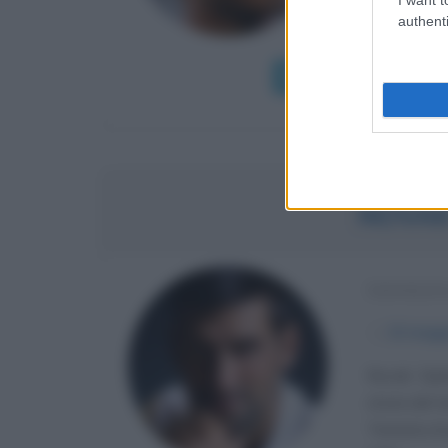
authenti
al mondo,...
Leggi di più
NOVAK
TENNIST
α
22 magg
Novak Djoko
storia del t
Tennista di