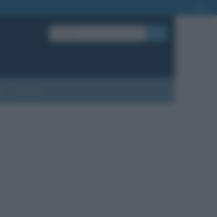
OK
?
Contatti