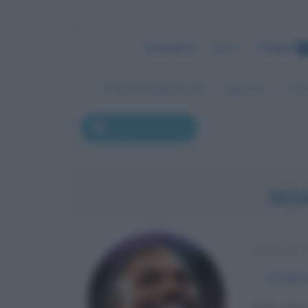
Categoria
:
Sport
•
Pagina
5
Ordina le biografie per:
Cognome
No
pag. precedente
NOA
ATLETA 
α
18 luglio
Noah Lyles 