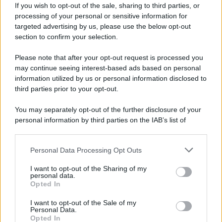
If you wish to opt-out of the sale, sharing to third parties, or
processing of your personal or sensitive information for
targeted advertising by us, please use the below opt-out
section to confirm your selection.
Please note that after your opt-out request is processed you
may continue seeing interest-based ads based on personal
information utilized by us or personal information disclosed to
third parties prior to your opt-out.
You may separately opt-out of the further disclosure of your
EX ATLETA CANOISTA E POLITICO
personal information by third parties on the IAB’s list of
ITALIANO
downstream participants.
α
19 dicembre
1968
Personal Data Processing Opt Outs
This information may also be disclosed by us to third parties
on the IAB’s List of Downstream Participants that may further
Volando sull'acqua
Antonio Rossi, canoista azzurro
I want to opt-out of the Sharing of my
disclose it to other third parties.
personal data.
che tante soddisfazioni ha raccolto e tanto orgoglio ha
Opted In
Please note that this website/app uses one or more Google
portato in patria, nasce a Lecco il giorno 19 dicembre
services and may gather and store information including but
1968. Ultimo di cinque figli, sale su una...
I want to opt-out of the Sale of my
Personal Data.
not limited to your visit or usage behaviour. You may click to
Opted In
grant or deny consent to Google and its third-party tags to