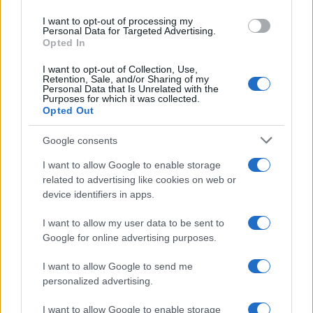
Leggi di più
Manda messaggio
use your data for below specified purposes in below Google
I want to opt-out of processing my
consent section.
Personal Data for Targeted Advertising.
Opted In
Download PDF
I want to opt-out of Collection, Use,
Retention, Sale, and/or Sharing of my
Personal Data that Is Unrelated with the
Purposes for which it was collected.
Opted Out
Google consents
FILIPPO MAGNINI
I want to allow Google to enable storage
related to advertising like cookies on web or
device identifiers in apps.
I want to allow my user data to be sent to
Google for online advertising purposes.
I want to allow Google to send me
personalized advertising.
I want to allow Google to enable storage